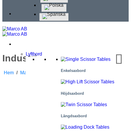
Lyftbord
Industri
Enkelsaxbord
Hem
/
Marknader
/
Industri
Höjdsaxbord
Längdsaxbord