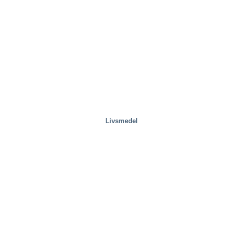
Speciallösningar
Livsmedel