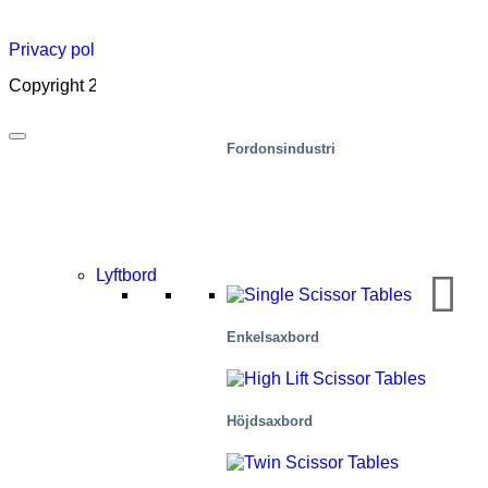
Acade
Privacy policy
|
Cookies
|
Sales conditions
|
Code of Conduct
Copyright 2026 ©
Marco – a SIGI brand
Fordonsindustri
Lyftbord
Enkelsaxbord
Höjdsaxbord