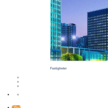
Trä
Fastigheter
Distributör
Fallstudier
Support och kontakt
Offert