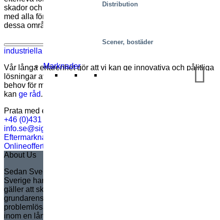
Distribution
skador och ohälsa. Vår utrustning, som överensstämmer helt
med alla föreskrifter, kompletteras av vår expertkunskap inom
dessa områden.
Vilka sorters produkter erbjuder ni för
Scener, bostäder
industriella tillämpningar?
Marknader
Vår långa erfarenhet gör att vi kan ge innovativa och pålitliga
lösningar av alla slag, specialanpassade exakt till dina
behov för maximal prestanda och effektivitet. Våra experter
kan
ge råd
.
Prata med en expert
+46 (0)431 44 93 00
info.se@sigi.com
Eftermarknadssupport
Onlineoffert
About Us
Sedan Sven Marcusson grundade Marco i Sverige år 1935 i
Sverige har Marco blivit marknadsledande i Europa när det
gäller att skapa kundanpassade saxlyftar. Helt i linje med
grundarens arv är Marco känt för att leverera innovativa,
problemlösande lösningar som ökar säkerhet och effektivitet
inom en lång rad applikationer. Varumärket hanterar och