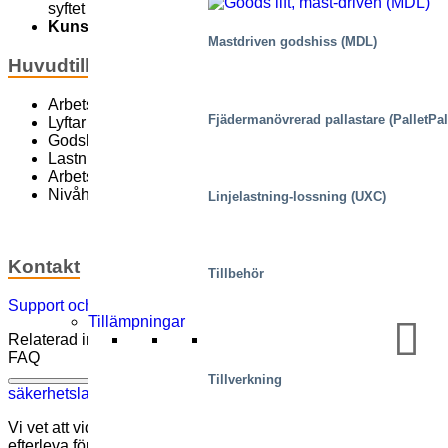
syftet
Kunskap
inom säkerhet och reglering
Mastdriven godshiss (MDL)
Huvudtillämpningar
Arbetsplattformar
Fjädermanövrerad pallastare (PalletPal
Lyftar i transportörlinor
Godshissar
Lastning/lossning
Arbetspositioneringsanordningar
Nivåhissar
Linjelastning-lossning (UXC)
Kontakt
Tillbehör
Support och kontakt
Tillämpningar
Relaterad information
FAQ
Kan ni hjälpa mig efterleva hälso- och
Tillverkning
säkerhetslagstiftning?
Vi vet att vid sidan av att öka effektiviteten vill man även
efterleva förordningar och kapa kostnader som orsakas av