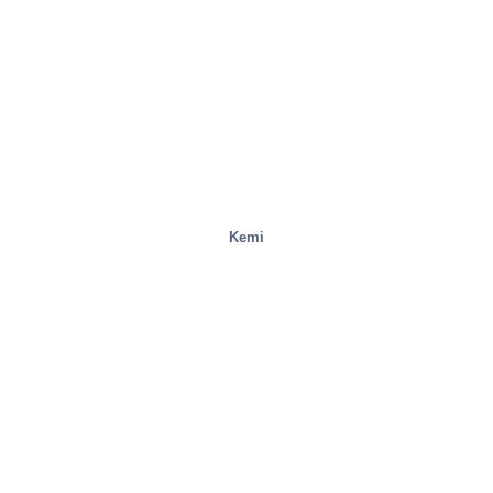
Mobilitet/transport
Kemi