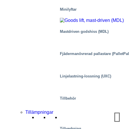
Minilyftar
Mastdriven godshiss (MDL)
Distributionscenter/varulager
Fjädermanövrerad pallastare (PalletPal
Linjelastning-lossning (UXC)
Tillbehör
Tillämpningar
Tillverkning