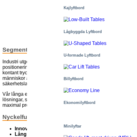
Kajlyftbord
Lågbyggda Lyftbord
Segmentbeskrivning och insikter
U-formade Lyftbord
Industri utgör en väldigt bred uppsättning krav för
positionering av personer, material och gods. Det finns ett
kontant tryck för att förbättra effektiviteten. Automation ersätter
människor allt mer, men samtidigt blir hälso- och
Billyftbord
säkerhetslagstiftning för att skydda operatörer att strängare.
Vår långa erfarenhet gör att vi kan ge innovativa och pålitliga
lösningar, specialanpassade exakt till dina behov för
Ekonomilyftbord
maximal prestanda och effektivitet.
Nyckelfunktioner
Minilyftar
Innovativa
lösningar övervinner nya utmaningar
Lång erfarenhet
säkerställer utrustning anpassad till