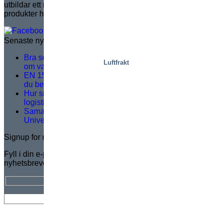
utbildar ett nätverk av distributörer, för att säkerställa
produkter helt i linje med marknadens behov.
Senaste nytt
Bra serviceträning handlar inte om teori – det handlar
Luftfrakt
om vad som händer på plats
EN 1570-1:2024 blir obligatorisk för CE-märkning – vad
du behöver veta
Hur smarta rälsbundna plockplattformar löser viktiga
logistikutmaningar
Samarbete för framtiden: Partnerskap med Halmstads
Universitet
Signup for newsletter
Fyll i din e-postadress för att prenumerera GRATIS på Marco-
nyhetsbrevet.
Nyhetsbrev
Jobb
Om
Certifikat
Distributörskarta
Lift