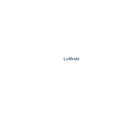
Sjukvård och medicin
Luftfrakt