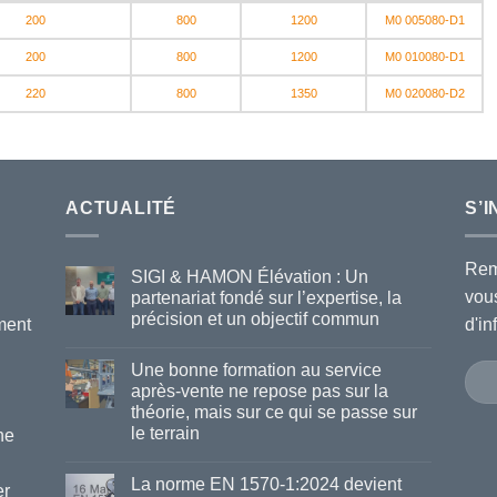
200
800
1200
M0 005080-D1
200
800
1200
M0 010080-D1
220
800
1350
M0 020080-D2
ACTUALITÉ
S’
Rem
SIGI & HAMON Élévation : Un
vou
partenariat fondé sur l’expertise, la
précision et un objectif commun
ment
d'i
Une bonne formation au service
après-vente ne repose pas sur la
théorie, mais sur ce qui se passe sur
le terrain
ne
La norme EN 1570-1:2024 devient
er