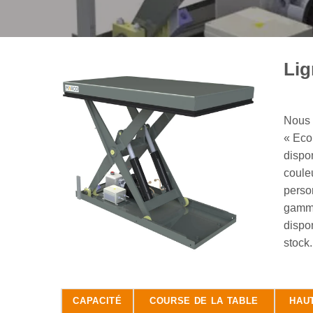
Li
Nous 
« Eco
dispo
coule
perso
gamm
dispo
stock
CAPACITÉ
COURSE DE LA TABLE
HAU