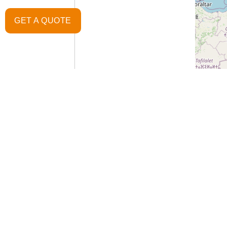
GET A QUOTE
L
ÜBER UNS