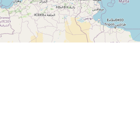
ooking to connect or explore possibilities with us? Contact us at
sales.se@sigi.co
AKTUELLE NEWS
AN