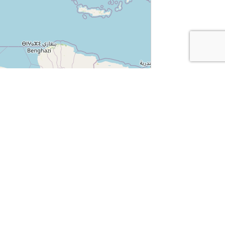
m
.
Leaflet
|
Map data ©
OpenStreetMap
contributors
MELDUNG ZUM NEWSLETTER