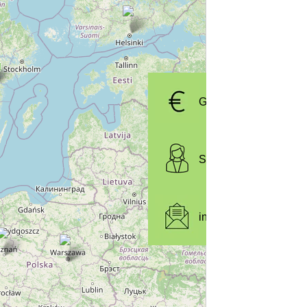
Get a quote
SIGI Contact
info.se@sigi.com