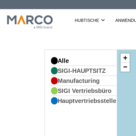
Zum
Inhalt
springen
HUBTISCHE
ANWEND
+
Alle
−
SIGI-HAUPTSITZ
Manufacturing
SIGI Vertriebsbüro
Hauptvertriebsstelle