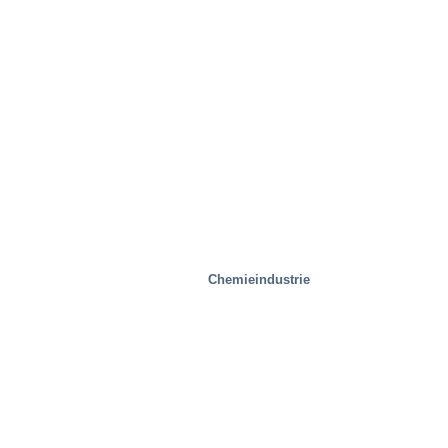
Stahlwerke
Chemieindustrie