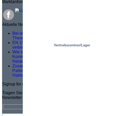
Marktanforderungen entspricht.
Aktuelle News
Bei einer guten Serviceschulung geht es nicht um
Theorie, sondern darum, was vor Ort passiert
EN 1570-1:2024 wird für die CE-Kennzeichnung
Vertriebszentren/Lager
verbindlich – Was Sie wissen müssen
Wie intelligente schienengebundene
Kommissionierplattformen zentrale logistische
Herausforderungen lösen
Zusammenarbeit für eine bessere Zukunft: Die
Partnerschaft von SIGI Europe mit der Universität
Halmstad
Signup for newsletter
Tragen Sie Ihre E-Mail-Adresse ein, um den Marco-
Newsletter KOSTENLOS zu abonnieren