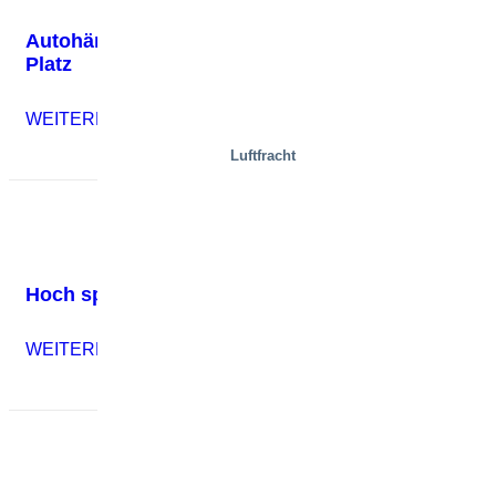
Autohändler spart mit Außenaufzug wertvollen
Platz
WEITERLESEN
Luftfracht
Hoch springen — und sicher landen
WEITERLESEN