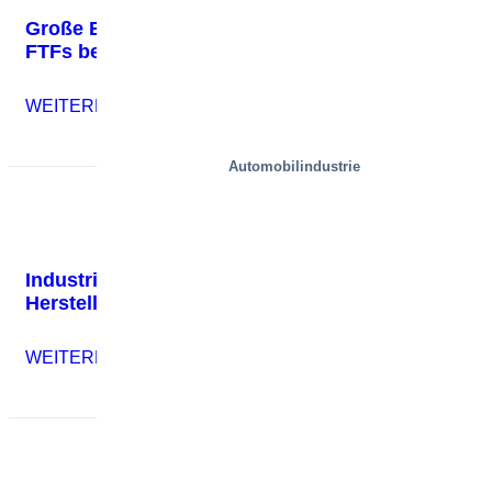
Große Einsparungen durch kundenspezifische
FTFs bei der Herstellung
WEITERLESEN
Automobilindustrie
Industrie 4.0 – FTFs und die Zukunft der
Herstellung
WEITERLESEN