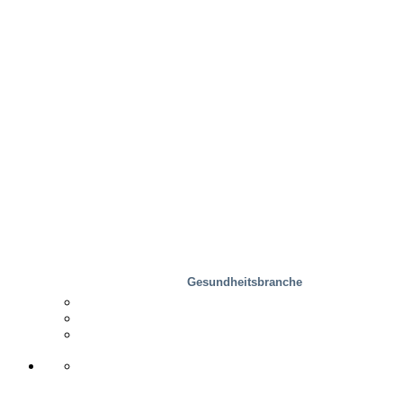
Holzindustrie
Gesundheitsbranche
Vertriebspartner
Fallstudie
Support & Kontakt