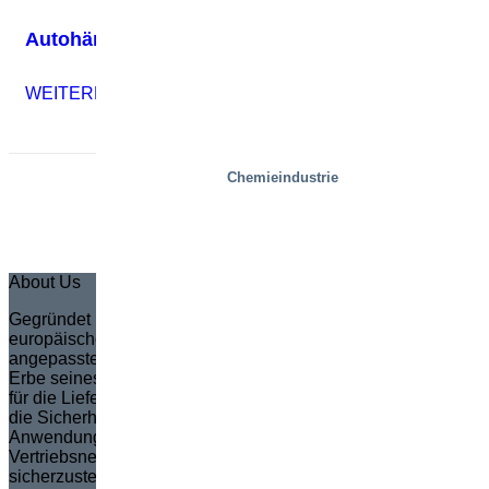
Autohändlern den Druck nehmen
WEITERLESEN
Chemieindustrie
1
2
About Us
Gegründet im Jahr 1935 in Schweden, ist Marco zum
europäischen Marktführer in der Erstellung von vollständig
angepassten Scherenhubtischen geworden. Marco, das das
Erbe seines Gründers Sven Marcusson fortsetzt, ist bekannt
für die Lieferung innovativer, problemlösender Lösungen, die
die Sicherheit und Effizienz in einer breiten Palette von
Anwendungen erhöhen. Die Marke verpflichtet sich, ein
Vertriebsnetzwerk zu verwalten und zu schulen, um
sicherzustellen, dass die Produktentwicklung den