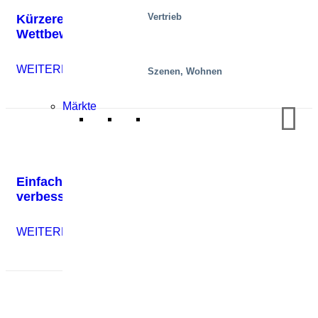
Vertrieb
Kürzere Lieferzeiten und höhere
Wettbewerbsfähigkeit für USM
WEITERLESEN
Szenen, Wohnen
Märkte
Einfaches und sicheres Entladen von Paletten
verbessert die Ergonomie bei Aritco
WEITERLESEN