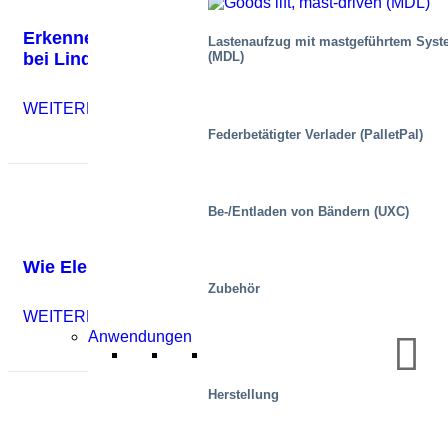
Erkennen von Möglichkeiten für mehr Sicherheit
Lastenaufzug mit mastgeführtem Sys
bei Lindab Steel
(MDL)
WEITERLESEN
Federbetätigter Verlader (PalletPal)
Be-/Entladen von Bändern (UXC)
Wie Elektrofahrzeuge das Last-Mile-Problem löse
Zubehör
WEITERLESEN
Anwendungen
Herstellung