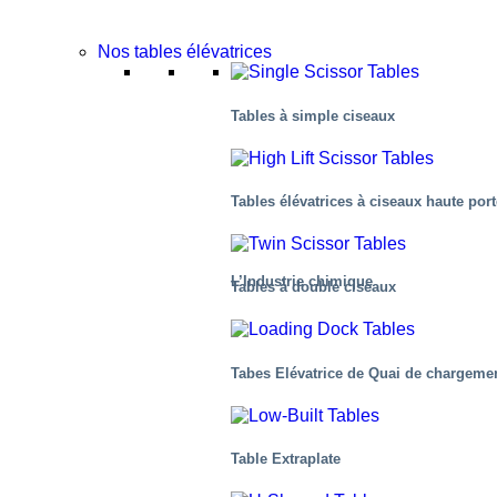
Nos tables élévatrices
Tables à simple ciseaux
Tables élévatrices à ciseaux haute por
L’Industrie chimique
Tables à double ciseaux
Tabes Elévatrice de Quai de chargeme
Table Extraplate