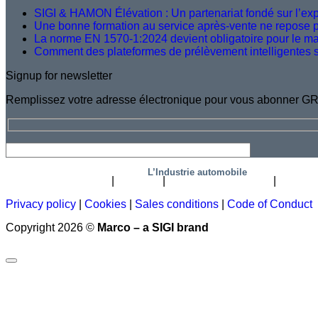
SIGI & HAMON Élévation : Un partenariat fondé sur l’expe
Une bonne formation au service après-vente ne repose pas
La norme EN 1570-1:2024 devient obligatoire pour le 
Comment des plateformes de prélèvement intelligentes sur
Signup for newsletter
Remplissez votre adresse électronique pour vous abonner GR
L’Industrie automobile
Lettre d’informations
Carrière
Qui sommes-nous ?
Certific
Privacy policy
|
Cookies
|
Sales conditions
|
Code of Conduct
Copyright 2026 ©
Marco – a SIGI brand