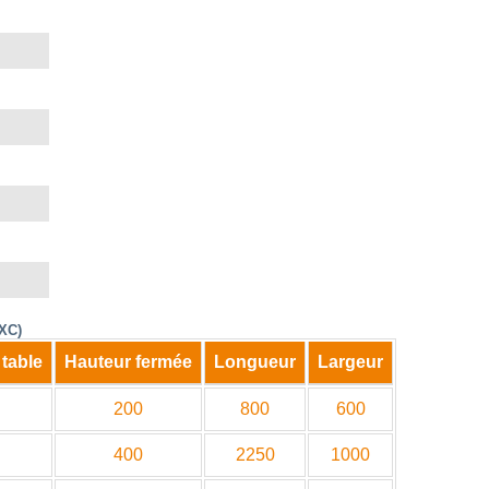
XC)
 table
Hauteur fermée
Longueur
Largeur
200
800
600
400
2250
1000