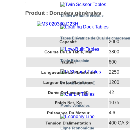
.
Produit : Données générales
Tables à double ciseaux
Tabes Elévatrice de Quai de chargeme
2000
Capacité
3800
Course De La Table, Mm
Table Extraplate
800
Hauteur
2250
Longueur De La Plateforme
1200
Largeur De La Plateforme
en forme de U ou E
42
Durée De Levage,
(s)
1075
Poids Net, Kg
Monte véhicules
4,6
Puissance Du Moteur
400 CA 3
Tension D'alimentation
Ligne économique