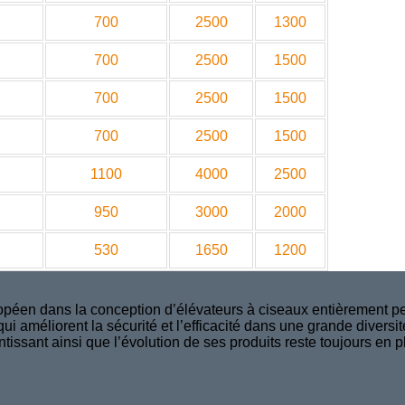
700
2500
1300
700
2500
1500
700
2500
1500
700
2500
1500
1100
4000
2500
950
3000
2000
530
1650
1200
péen dans la conception d’élévateurs à ciseaux entièrement per
i améliorent la sécurité et l’efficacité dans une grande divers
ntissant ainsi que l’évolution de ses produits reste toujours en