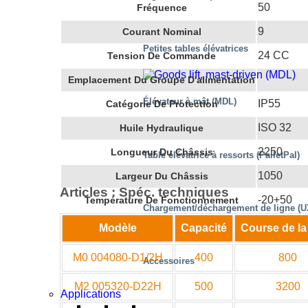
50
Fréquence
9
Courant Nominal
Petites tables élévatrices
24 CC
Tension De Commande
Emplacement Du Groupe D'alimentation
Élévateur à mât (MDL)
IP55
Catégorie De Protection
ISO 32
Huile Hydraulique
2250
Longueur Du Châssis
Table élévatrice à ressorts (PalletPal)
1050
Largeur Du Châssis
Articles : Spéc. techniques
-20+50
Température De Fonctionnement
Chargement/déchargement de ligne (U
Modèle
Capacité
Course de la
M0 004080-D1/2H
400
800
Accessoires
M2 005320-D22H
500
3200
Applications