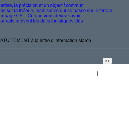
rtise, la précision et un objectif commun
 sur la théorie, mais sur ce qui se passe sur le terrain
marquage CE – Ce que vous devez savoir
 rails relèvent les défis logistiques clés
ATUITEMENT à la lettre d'information Marco
ation
Carte des distributeurs
La Lift Academy
Blog