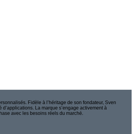
sonnalisés. Fidèle à l’héritage de son fondateur, Sven
ité d’applications. La marque s’engage activement à
 phase avec les besoins réels du marché.