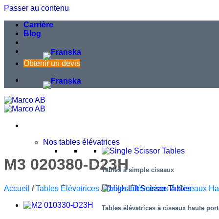
Passer au contenu
Carrière
Blog
Obtenir un devis
Nos tables élévatrices
M3 020380-D23H
Tables à simple ciseaux
Accueil
/
Tables Élévatrices
/
Tables Élévatrices À Ciseaux Ha
Tables élévatrices à ciseaux haute por