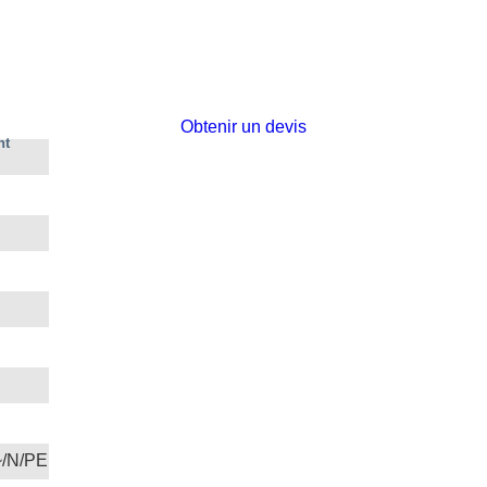
Obtenir un devis
nt
~/N/PE