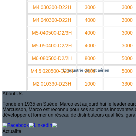
M4 030300-D22H
3000
3000
M4 040300-D22H
4000
3000
M5-040500-D2/3H
4000
3000
M5-050400-D2/2H
4000
3000
M6-080500-D2/2H
8000
5000
L’Industrie du fret aérien
M4,5 020500-D23H
2000
5000
M2 010330-D23H
1000
3300
About Us
Fondé en 1935 en Suède, Marco est aujourd’hui le leader euro
Marcusson, Marco est reconnu pour ses solutions innovantes qu
développer et former un réseau de distributeurs qualifiés, gara
Actualité