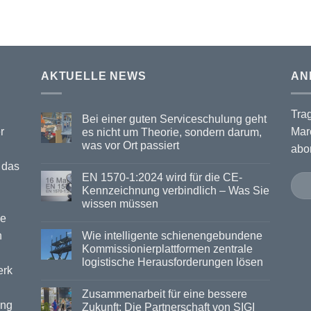
AKTUELLE NEWS
AN
Tra
Bei einer guten Serviceschulung geht
r
Mar
es nicht um Theorie, sondern darum,
was vor Ort passiert
abo
 das
EN 1570-1:2024 wird für die CE-
Kennzeichnung verbindlich – Was Sie
wissen müssen
ie
n
Wie intelligente schienengebundene
Kommissionierplattformen zentrale
logistische Herausforderungen lösen
erk
Zusammenarbeit für eine bessere
ung
Zukunft: Die Partnerschaft von SIGI