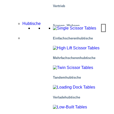
Vertrieb
Hubtische
Szenen, Wohnen
Märkte
Einfachscherenhubtische
Mehr­fachscher­en­hub­tische
Tandemhubtische
Verladehubtische