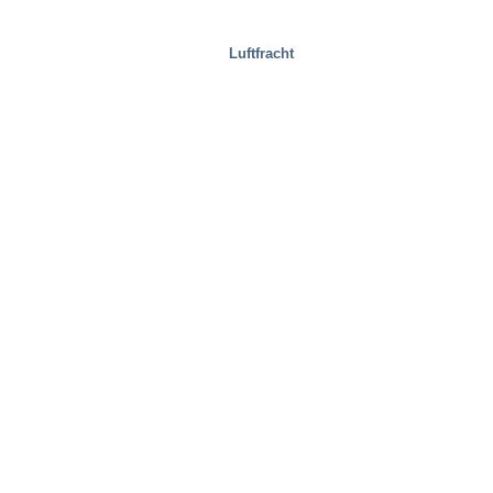
Luftfracht
Vertriebszentren/Lager