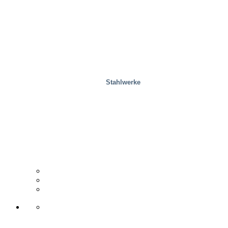
Stahlwerke
Holzindustrie
Vertriebspartner
Fallstudie
Support & Kontakt