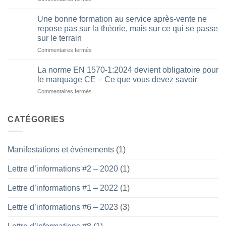
SIGI
&
Une bonne formation au service après-vente ne
HAMON
repose pas sur la théorie, mais sur ce qui se passe
Élévation
sur le terrain
:
Commentaires fermés
sur
Un
Une
partenariat
bonne
fondé
La norme EN 1570-1:2024 devient obligatoire pour
formation
sur
le marquage CE – Ce que vous devez savoir
au
l’expertise,
Commentaires fermés
sur
service
la
La
après-
précision
norme
vente
et
EN
CATÉGORIES
ne
un
1570-
repose
objectif
1:2024
pas
commun
devient
sur
Manifestations et événements
(1)
obligatoire
la
pour
théorie,
Lettre d’informations #2 – 2020
(1)
le
mais
marquage
sur
CE
Lettre d’informations #1 – 2022
(1)
ce
–
qui
Ce
se
Lettre d’informations #6 – 2023
(3)
que
passe
vous
sur