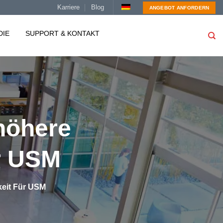
Karriere
Blog
ANGEBOT ANFORDERN
DIE
SUPPORT & KONTAKT
 höhere
r USM
keit Für USM