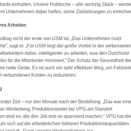
ndards einhalten. Unsere Hubtische – alle sechzig Stück – werd
em Unternehmen dabei helfen, seine Zielsetzungen zu erreichen
res Arbeiten
uftrag nicht der erste von USM ist. „Das Unternehmen nutzt
e“, sagt er. „Für USM liegt der große Vorteil in der verbesserte
tarbeitern dabei, intelligenter zu arbeiten, was den Durchsatz
iko für die Mitarbeiter minimiert.“ Der Schutz der Gesundheit de
ine nette Geste. Es ist auch ein sehr effektiver Weg, um Fehlzei
it verbundenen Kosten zu reduzieren.
g
ster Zeit – nur drei Monate nach der Bestellung. „Das war ein
an Westerberg, Produktionsleiter bei VPG am Standort
n sind es, die den Job erst so spannend machen.“ VPG hat die
 um sich auf die erforderlichen höheren Produktionskapazitäten
der anläuft. „Dank unserer Werksinitiativen zur