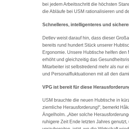
bei jedem Arbeitsschritt die höchsten Sta
die Abläufe bei USM rationalisieren und d
Schnelleres, intelligenteres und sichere
Detlev weist darauf hin, dass dieser Großa
bereits rund hundert Stück unserer Hubtisch
Ergonomie. Unsere Hubtische helfen den Mi
erhöht und gleichzeitig das Gesundheitsris
Mitarbeiter ist selbstredend mehr als nur e
und Personalfluktuationen mit all den dam
VPG ist bereit für diese Herausforderun
USM brauchte die neuen Hubtische in kürze
ziemliche Herausforderung!“, bemerkt Håk
Ängelholm. „Aber solche Herausforderunge
ruhigere Zeit Ende letzten Jahres genutzt,
vorzubereiten, jetzt, wo die Wirtschaft wie