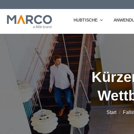
Zum
Inhalt
springen
HUBTISCHE
ANWEND
Kürzer
Wett
Start
/
Falls