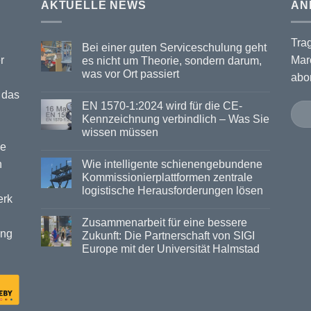
AKTUELLE NEWS
AN
Tra
Bei einer guten Serviceschulung geht
r
Mar
es nicht um Theorie, sondern darum,
was vor Ort passiert
abo
 das
EN 1570-1:2024 wird für die CE-
Kennzeichnung verbindlich – Was Sie
wissen müssen
ie
n
Wie intelligente schienengebundene
Kommissionierplattformen zentrale
logistische Herausforderungen lösen
erk
Zusammenarbeit für eine bessere
ung
Zukunft: Die Partnerschaft von SIGI
Europe mit der Universität Halmstad