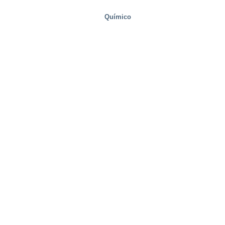
Químico
Bienes raíces