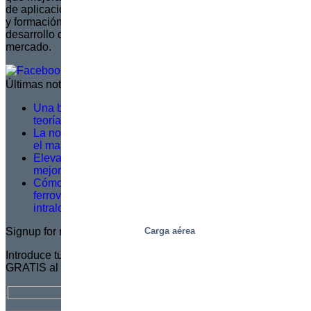
de aplicaciones. La marca está comprometida con la gestión
y formación de una red de distribuidores, asegurando que el
desarrollo de productos se alinee con las necesidades del
mercado.
Últimas noticias
Una buena formación en servicio no se basa en la
teoría, sino en lo que ocurre sobre el terreno
La norma EN 1570-1:2024 pasa a ser obligatoria para
el marcado CE: lo que necesita saber
Elevación más inteligente, trabajo más seguro: una
mejora logística en Dagab
Cómo las plataformas inteligentes de picking
ferroviario resuelven los principales retos
intralogísticos
Signup for newsletter
Carga aérea
Introduce tu dirección de correo electrónico para suscribirte
GRATIS al Boletín de Marco