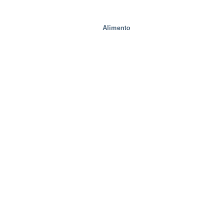
Alimento
fábricas de acero