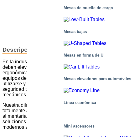
Mesas de muelle de carga
Mesas bajas
Descripción e información de los segmentos
Mesas en forma de U
En la industria alimentaria, las mercancías y las personas
deben elevarse y transportarse de forma segura, eficaz y
ergonómica. Las normas de higiene son estrictas, y los
equipos de manipulación de materiales deben instalarse,
Mesas elevadoras para automóviles
utilizarse y mantenerse de acuerdo con la legislación de
seguridad tanto para alimentos como para dispositivos
mecánicos.
Línea económica
Nuestra dilatada experiencia nos permite ofrecer soluciones
totalmente adaptadas a las necesidades de la industria
alimentaria, hasta en la elección del lubricante. Nuestras
soluciones funcionan de forma fiable año tras año en
Mini ascensores
modernos sistemas de producción automatizados.