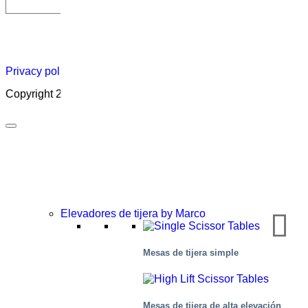
Hoja
Carreras
Acerca
Certificado
Distribuidor
informativa
profesionales
de
Privacy policy
|
Cookies
|
Sales conditions
|
Code of Conduct
Copyright 2026 ©
Marco – a SIGI brand
Elevadores de tijera by Marco
Automotor
Mesas de tijera simple
Mesas de tijera de alta elevación