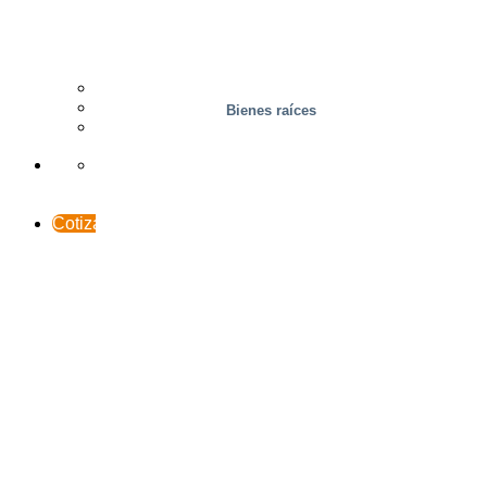
Madera
Casos prácticos
Soporte y contacto
Bienes raíces
INTERACCESO
Cotización