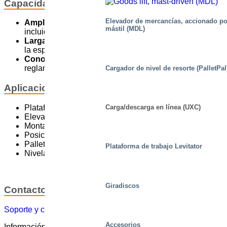
Capacidades clave
Elevador de mercancías, accionado po
Amplia gama
para satisfacer todas las necesidades,
mástil (MDL)
incluidos los productos de acero inoxidable
Larga experiencia
en la identificación de soluciones y
la especificación de materiales adecuados.
Conocimientos
en materia de seguridad y
reglamentación
Cargador de nivel de resorte (PalletPal
Aplicaciones clave
Plataformas de trabajo
Carga/descarga en línea (UXC)
Elevadores en líneas transportadoras
Montacargas
Posicionadores de trabajo
PalletPals
Plataforma de trabajo Levitator
Niveladores
Giradiscos
Contacto
Soporte y contacto
Accesorios
Información relacionada