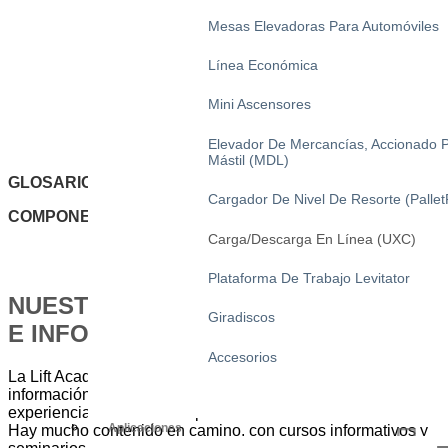
Mesas Elevadoras Para Automóviles
Línea Económica
Mini Ascensores
Elevador De Mercancías, Accionado 
Mástil (MDL)
GLOSARIO
Cargador De Nivel De Resorte (Pallet
COMPONENTES DE LA MESA ELEVADORA
Carga/descarga En Línea (UXC)
Plataforma De Trabajo Levitator
NUESTRO PORTAL DE FORMACIÓN
Giradiscos
E INFORMACIÓN
Accesorios
La Lift Academy es nuestro portal de formación e
información: su puerta de acceso a los conocimientos y la
experiencia mundiales en posicionamiento vertical.
Aplicaciones
Hay mucho contenido en camino, con cursos informativos y