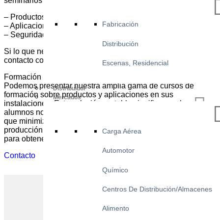
seminarios web sobre:
– Productos
Fabricación
– Aplicaciones
– Seguridad
Distribución
Si lo que necesita no está cubierto aquí, póngase en
contacto con nosotros y estaremos encantados de ayudarle.
Escenas, Residencial
Formación in situ
Podemos presentar nuestra amplia gama de cursos de
Distribuidor
formación sobre productos y aplicaciones en sus
Mercados
instalaciones. Esta solución rentable significa que los
alumnos no tienen que desplazarse para recibir formación, lo
que minimiza los gastos y las pérdidas de tiempo y
producción. Póngase en contacto con nosotros hoy mismo
Carga Aérea
para obtener más información.
Automotor
Contacto
Químico
Centros De Distribución/Almacenes
Alimento