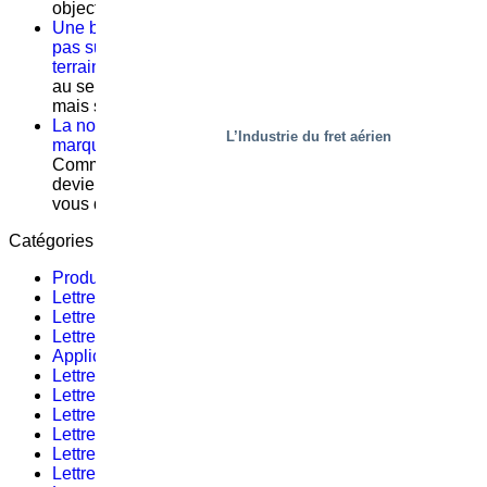
objectif commun
Une bonne formation au service après-vente ne repose
pas sur la théorie, mais sur ce qui se passe sur le
terrain
Commentaires fermés
sur Une bonne formation
au service après-vente ne repose pas sur la théorie,
mais sur ce qui se passe sur le terrain
La norme EN 1570-1:2024 devient obligatoire pour le
L’Industrie du fret aérien
marquage CE – Ce que vous devez savoir
Commentaires fermés
sur La norme EN 1570-1:2024
devient obligatoire pour le marquage CE – Ce que
vous devez savoir
Catégories
Produits
(18)
Lettre d’informations #9 – 2019
(1)
Lettre d’informations #8 – 2021
(1)
Lettre d’informations #11 – 2022
(3)
Applications
(50)
Lettre d’informations #10 – 2019
(1)
Lettre d’informations #9 – 2021
(1)
Lettre d’informations #1 – 2023
(1)
Lettre d’informations #1
(2)
Lettre d’informations #12 – 2019
(2)
Lettre d’informations #10 – 2021
(1)