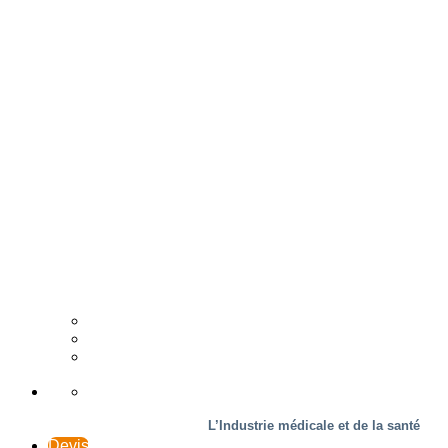
L’Industrie du bois
Distributeur
Études de cas
Assistance et Contact
L’Industrie médicale et de la santé
Devis