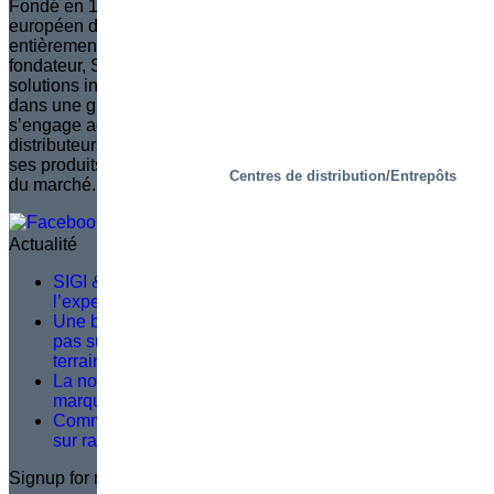
Fondé en 1935 en Suède, Marco est aujourd’hui le leader
européen dans la conception d’élévateurs à ciseaux
entièrement personnalisés. Fidèle à l’héritage de son
fondateur, Sven Marcusson, Marco est reconnu pour ses
solutions innovantes qui améliorent la sécurité et l’efficacité
dans une grande diversité d’applications. La marque
s’engage activement à développer et former un réseau de
distributeurs qualifiés, garantissant ainsi que l’évolution de
ses produits reste toujours en phase avec les besoins réels
Centres de distribution/Entrepôts
du marché.
Actualité
SIGI & HAMON Élévation : Un partenariat fondé sur
l’expertise, la précision et un objectif commun
Une bonne formation au service après-vente ne repose
pas sur la théorie, mais sur ce qui se passe sur le
terrain
La norme EN 1570-1:2024 devient obligatoire pour le
marquage CE – Ce que vous devez savoir
Comment des plateformes de prélèvement intelligentes
sur rails relèvent les défis logistiques clés
Signup for newsletter