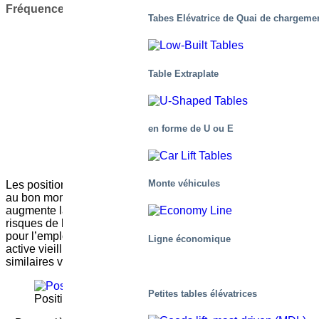
Fréquence ?
Tabes Elévatrice de Quai de chargeme
Table Extraplate
en forme de U ou E
Monte véhicules
Les positionneurs de travail placent les objets au bon endroit
au bon moment pour le travailleur. L’ergonomie améliorée
augmente la productivité et réduit le gaspillage ainsi que les
risques de blessures – une situation avantageuse à la fois
pour l’employeur et l’employé. À mesure que la population
Ligne économique
active vieillit et que l’obésité se répand, des solutions
similaires vont impacter de plus en plus pour votre rentabilité.
Petites tables élévatrices
Positionneurs de travail Marco