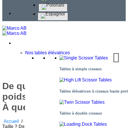
Nos tables élévatrices
Tables à simple ciseaux
De quelle taille ? De quel
Tables élévatrices à ciseaux haute por
poids ? À quelle hauteur ?
À quelle fréquence ?
Tables à double ciseaux
Accueil
/
Blog
/
Lettre D’informations #6
/
De Quelle
Taille ? De Quel Poids ? À Quelle Hauteur ? À Quelle