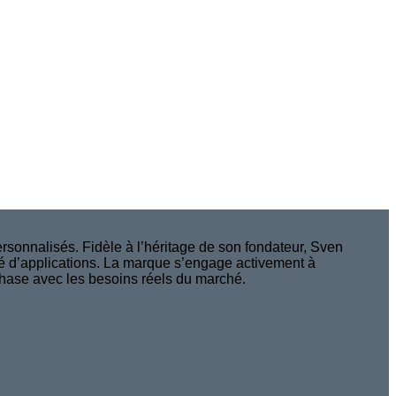
sonnalisés. Fidèle à l’héritage de son fondateur, Sven
ité d’applications. La marque s’engage activement à
 phase avec les besoins réels du marché.