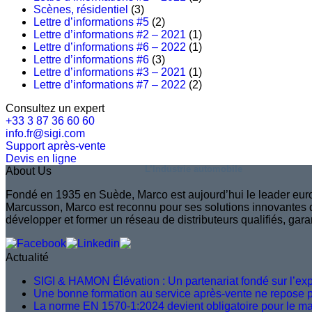
Scènes, résidentiel
(3)
Lettre d’informations #5
(2)
Lettre d’informations #2 – 2021
(1)
Lettre d’informations #6 – 2022
(1)
Lettre d’informations #6
(3)
Lettre d’informations #3 – 2021
(1)
Lettre d’informations #7 – 2022
(2)
Consultez un expert
+33 3 87 36 60 60
info.fr@sigi.com
Support après-vente
Devis en ligne
L’Industrie automobile
About Us
Fondé en 1935 en Suède, Marco est aujourd’hui le leader euro
Marcusson, Marco est reconnu pour ses solutions innovantes qu
développer et former un réseau de distributeurs qualifiés, gara
Actualité
SIGI & HAMON Élévation : Un partenariat fondé sur l’expe
Une bonne formation au service après-vente ne repose pas
La norme EN 1570-1:2024 devient obligatoire pour le 