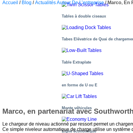
Accueil
/
Blog
/
Actualités Autour De L’entreprise
/
Marco, En P
Tables à double ciseaux
Tabes Elévatrice de Quai de chargeme
Table Extraplate
en forme de U ou E
Monte véhicules
Marco, en partenariat avec Southworth
Le chargeur de niveau actionné par ressort permet un chargeme
Ce simple niveleur automatique de charge utilise un système d
Ligne économique