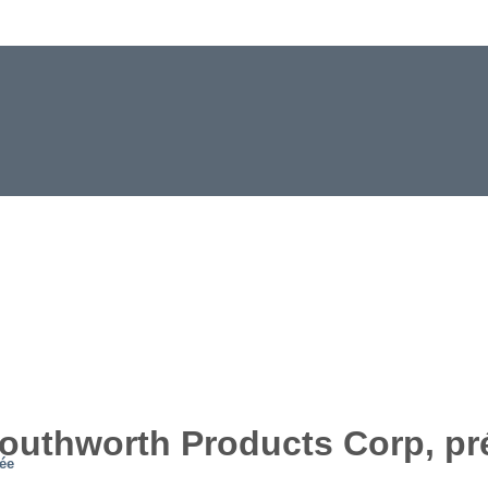
Southworth Products Corp, pré
tée