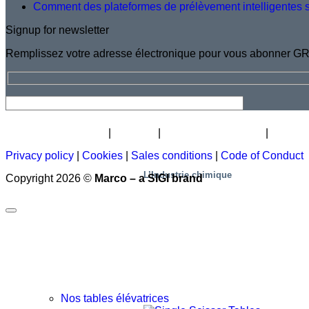
Comment des plateformes de prélèvement intelligentes sur
Signup for newsletter
Remplissez votre adresse électronique pour vous abonner GR
Lettre d’informations
Carrière
Qui sommes-nous ?
Certific
Privacy policy
|
Cookies
|
Sales conditions
|
Code of Conduct
L’Industrie chimique
Copyright 2026 ©
Marco – a SIGI brand
Nos tables élévatrices