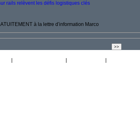
 rails relèvent les défis logistiques clés
ATUITEMENT à la lettre d'information Marco
ation
Carte des distributeurs
La Lift Academy
Blog