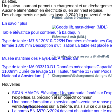
palettes.
Un plateau tournant permet un chargement et un déchargement
Aucune alimentation en électricité ou en air n’est requise.
Des chargements de palettes jusqu’à 2040 kg peuvent être trai
Petites tables élévatrices
En savoir plus
Table élévatrice pour conteneur à baldaquin
Élévateur à mât (MDL)
Type de table : M7,5 120510-D2/2H Données mécaniques Cap
fermée 1800 mm Description d’utilisation La table est placée e
Table élévatrice à ressorts (PalletPal)
Musée maritime des Pays-Bas, Amsterdam
Type de table : M6 033310-D1 Données mécaniques Capacité
3100mm Durée de levage 51s Hauteur fermée 1177mm Poids 5100
Chargement/déchargement de ligne (U
National à Amsterdam. […]
Nouvelles
SIGI & HAMON Élévation : Un partenariat fondé sur l’expe
Accessoires
l’expertise, la précision et un objectif commun
Une bonne formation au service après-vente ne repose pas
vente ne repose pas sur la théorie, mais sur ce qui se pas
Applications
La norme EN 1570-1:2024 devient obligatoire pour le 