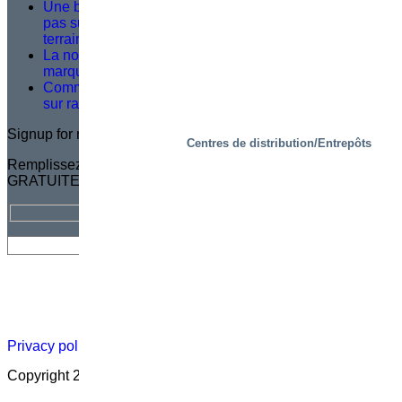
Une bonne formation au service après-vente ne repose
pas sur la théorie, mais sur ce qui se passe sur le
terrain
La norme EN 1570-1:2024 devient obligatoire pour le
marquage CE – Ce que vous devez savoir
Comment des plateformes de prélèvement intelligentes
sur rails relèvent les défis logistiques clés
Signup for newsletter
Centres de distribution/Entrepôts
Remplissez votre adresse électronique pour vous abonner
GRATUITEMENT à la lettre d'information Marco
Lettre
Carrière
Qui
Certification
Carte des
d’informations
sommes-
distributeurs
nous ?
Privacy policy
|
Cookies
|
Sales conditions
|
Code of Conduct
Copyright 2026 ©
Marco – a SIGI brand