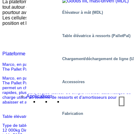
La plateforme de travail permet aux opérateurs d’accéder à
tout autour de la cabine du camion. Elle est fixée sur le
pourtour avec des grilles et des portes détachables.
Élévateur à mât (MDL)
Les cellules photoélectriques de 2 pièces indiquent la
position et les dimensions de la cabine du camion.
Table élévatrice à ressorts (PalletPal)
Plateforme de travail pour Scania Sweden
Chargement/déchargement de ligne (U
Marco, en partenariat avec Southworth Products Corp, présente
The Pallet Pal 360.
Marco, en partenariat avec Southworth Products Corp, présente
Accessoires
The Pallet Pal 360. Le chargeur de niveau actionné par ressort
permet un chargement et un déchargement de palettes plus
rapides, plus sûrs et plus faciles. Ce simple niveleur automatique de
Applications
charge utilise un système de ressorts et d’amortisseurs pour
abaisser et augmenter les charges à mesure […]
Fabrication
Table élévatrice pour conteneur à baldaquin
Type de table : M7,5 120510-D2/2H Données mécaniques Capacité
12 000kg Dimensions de plateforme 7085 x 3200 mm Course de la