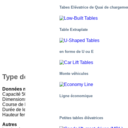
Tabes Elévatrice de Quai de chargeme
Table Extraplate
en forme de U ou E
Monte véhicules
Type de table : M3 005200-D2
Données mécaniques
Capacité 500kg
Ligne économique
Dimensions de plateforme 4180×3550 mm
Course de la table 2000 mm
Durée de levage 46 s
Hauteur fermée 350 mm
Petites tables élévatrices
Autres