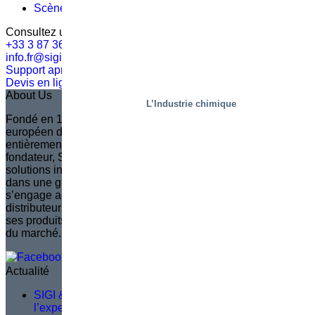
Scènes, résidentiel
(3)
Consultez un expert
+33 3 87 36 60 60
info.fr@sigi.com
Support après-vente
Devis en ligne
About Us
L’Industrie chimique
Fondé en 1935 en Suède, Marco est aujourd’hui le leader
européen dans la conception d’élévateurs à ciseaux
entièrement personnalisés. Fidèle à l’héritage de son
fondateur, Sven Marcusson, Marco est reconnu pour ses
solutions innovantes qui améliorent la sécurité et l’efficacité
dans une grande diversité d’applications. La marque
s’engage activement à développer et former un réseau de
distributeurs qualifiés, garantissant ainsi que l’évolution de
ses produits reste toujours en phase avec les besoins réels
du marché.
Actualité
SIGI & HAMON Élévation : Un partenariat fondé sur
l’expertise, la précision et un objectif commun