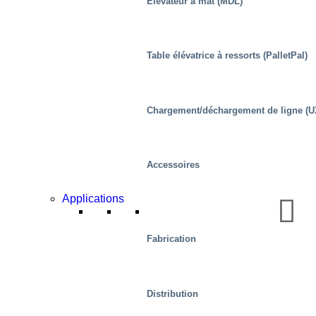
Élévateur à mât (MDL)
Table élévatrice à ressorts (PalletPal)
Chargement/déchargement de ligne (U
L’Industrie
Accessoires
Applications
Fabrication
Distribution