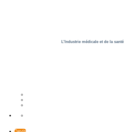
L’Industrie médicale et de la santé
L’Industrie du bois
Distributeur
Études de cas
Assistance et Contact
Devis