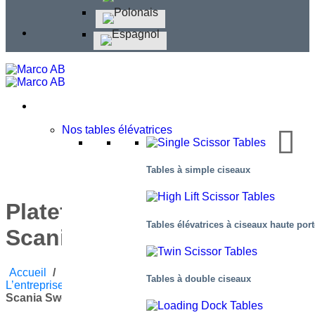
Nos tables élévatrices
Tables à simple ciseaux
Plateforme de travail pour
Tables élévatrices à ciseaux haute por
Scania Sweden
Accueil
/
Blog
/
Actualités Autour De
Tables à double ciseaux
L’entreprise
,
Applications
/
Plateforme De Travail Pour
Scania Sweden