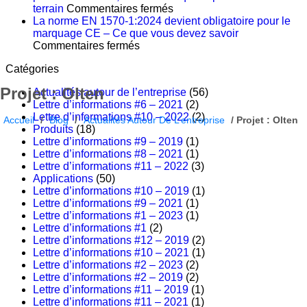
HAMON
sur
terrain
Commentaires fermés
Élévation
Une
La norme EN 1570-1:2024 devient obligatoire pour le
:
bonne
marquage CE – Ce que vous devez savoir
Un
sur
formation
Commentaires fermés
partenariat
La
au
Catégories
fondé
norme
service
sur
EN
après-
Projet : Olten
Actualités autour de l’entreprise
(56)
l’expertise,
1570-
vente
Lettre d’informations #6 – 2021
(2)
la
1:2024
ne
Lettre d’informations #10 – 2022
(2)
précision
devient
repose
Accueil
/
Blog
/
Actualités Autour De L’entreprise
/
Projet : Olten
Produits
(18)
et
obligatoire
pas
Lettre d’informations #9 – 2019
(1)
un
pour
sur
Lettre d’informations #8 – 2021
(1)
objectif
le
la
Lettre d’informations #11 – 2022
(3)
commun
marquage
théorie,
Applications
(50)
CE
mais
Lettre d’informations #10 – 2019
(1)
–
sur
Lettre d’informations #9 – 2021
(1)
Ce
ce
Lettre d’informations #1 – 2023
(1)
que
qui
Lettre d’informations #1
(2)
vous
se
Lettre d’informations #12 – 2019
(2)
devez
passe
Lettre d’informations #10 – 2021
(1)
savoir
sur
Lettre d’informations #2 – 2023
(2)
le
Lettre d’informations #2 – 2019
(2)
terrain
Lettre d’informations #11 – 2019
(1)
Lettre d’informations #11 – 2021
(1)