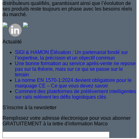
distributeurs qualifiés, garantissant ainsi que l’évolution de
ses produits reste toujours en phase avec les besoins réels
du marché.
Actualité
SIGI & HAMON Élévation : Un partenariat fondé sur
l’expertise, la précision et un objectif commun
Une bonne formation au service après-vente ne repose
pas sur la théorie, mais sur ce qui se passe sur le
terrain
La norme EN 1570-1:2024 devient obligatoire pour le
marquage CE – Ce que vous devez savoir
Comment des plateformes de prélèvement intelligentes
sur rails relèvent les défis logistiques clés
S’inscrire à la newsletter
Remplissez votre adresse électronique pour vous abonner
GRATUITEMENT à la lettre d'information Marco