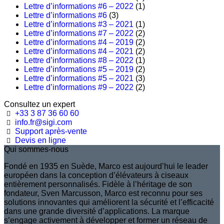
Lettre d’informations #6 – 2022
(1)
Lettre d’informations #6
(3)
Lettre d’informations #3 – 2021
(1)
Lettre d’informations #7 – 2022
(2)
Lettre d’informations #4 – 2019
(2)
Lettre d’informations #4 – 2021
(2)
Lettre d’informations #8 – 2022
(1)
Lettre d’informations #5 – 2019
(2)
Lettre d’informations #5 – 2021
(3)
Lettre d’informations #9 – 2022
(2)
Consultez un expert
+33 3 87 36 60 60
info.fr@sigi.com
Support après-vente
Devis en ligne
Qui sommes-nous
Fondé en 1935 en Suède, Marco est aujourd’hui le leader
européen dans la conception d’élévateurs à ciseaux
entièrement personnalisés. Fidèle à l’héritage de son
fondateur, Sven Marcusson, Marco est reconnu pour ses
solutions innovantes qui améliorent la sécurité et l’efficacité
dans une grande diversité d’applications. La marque
s’engage activement à développer et former un réseau de