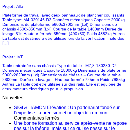
Projet : Alfa
Plateforme de travail avec deux panneaux de plancher coulissants
Table type: M4-020146-D2 Données mécaniques Capacité 2000kg
Dimensions de plateforme 5600x3700mm (Lxl) Dimensions de
châssis 4500x850mm (Lxl) Course de la table 1460mm Durée de
levage 51s Hauteur fermée 550mm (490+60) Poids 4382kg Autres
La table est destinée à être utilisée lors de la vérification finale des
[…]
Projet : IVT
Table entraînée sans châssis Type de table : M7,8-180280-D2
Données mécaniques Capacité 18000kg Dimensions de plateforme
9000x2620mm (Lxl) Dimensions de châssis – Course de la table
2800mm Durée de levage – Hauteur fermée 725mm Poids 7985kg
Autres La table doit être utilisée sur des rails. Elle est équipée de
deux moteurs électriques pour la propulsion.
Nouvelles
SIGI & HAMON Élévation : Un partenariat fondé sur
l’expertise, la précision et un objectif commun
sur
Commentaires fermés
SIGI
Une bonne formation au service après-vente ne repose
&
pas sur la théorie, mais sur ce qui se passe sur le