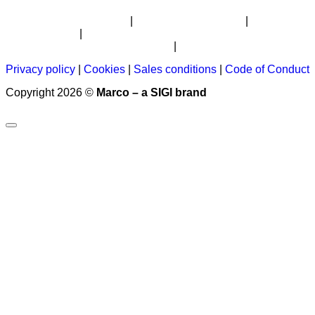
Lettre
Carrière
Qui
Certification
Carte des
d’informations
sommes-
distributeurs
nous ?
Privacy policy
|
Cookies
|
Sales conditions
|
Code of Conduct
Copyright 2026 ©
Marco – a SIGI brand