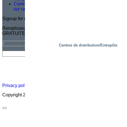
Comment des plateformes de prélèvement intelligentes
sur rails relèvent les défis logistiques clés
Signup for newsletter
Remplissez votre adresse électronique pour vous abonner
GRATUITEMENT à la lettre d'information Marco
Centres de distribution/Entrepôts
Lettre
Carrière
Qui
Certification
Carte des
d’informations
sommes-
distributeurs
nous ?
Privacy policy
|
Cookies
|
Sales conditions
|
Code of Conduct
Copyright 2026 ©
Marco – a SIGI brand