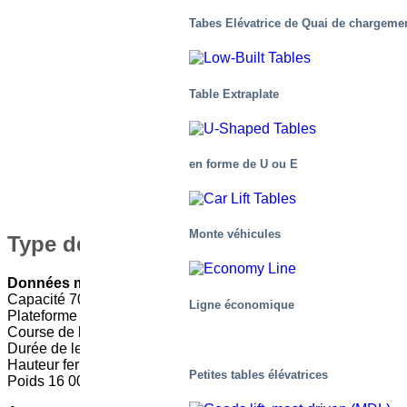
Tabes Elévatrice de Quai de chargeme
Table Extraplate
en forme de U ou E
Monte véhicules
Type de table : M7,8-070540-D2
Données mécaniques
Capacité 7000kg
Ligne économique
Plateforme Ø8950 mm
Course de la table 5400 mm
Durée de levage 83 sec
Hauteur fermée 1100 mm
Petites tables élévatrices
Poids 16 000kg