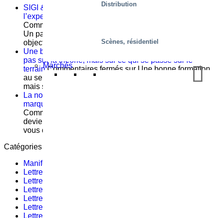
Distribution
SIGI & HAMON Élévation : Un partenariat fondé sur
l’expertise, la précision et un objectif commun
Commentaires fermés
sur SIGI & HAMON Élévation :
Un partenariat fondé sur l’expertise, la précision et un
Scènes, résidentiel
objectif commun
Une bonne formation au service après-vente ne repose
pas sur la théorie, mais sur ce qui se passe sur le
Marchés
terrain
Commentaires fermés
sur Une bonne formation
au service après-vente ne repose pas sur la théorie,
mais sur ce qui se passe sur le terrain
La norme EN 1570-1:2024 devient obligatoire pour le
marquage CE – Ce que vous devez savoir
Commentaires fermés
sur La norme EN 1570-1:2024
devient obligatoire pour le marquage CE – Ce que
vous devez savoir
Catégories
Manifestations et événements
(1)
Lettre d’informations #2 – 2020
(1)
Lettre d’informations #1 – 2022
(1)
Lettre d’informations #6 – 2023
(3)
Lettre d’informations #8
(1)
Lettre d’informations #3 – 2022
(2)
Lettre d’informations #1 – 2019
(1)