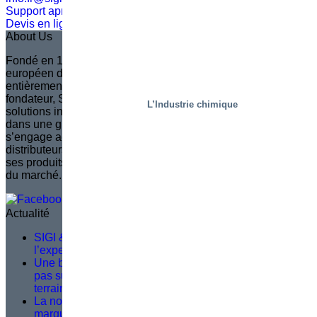
Support après-vente
Devis en ligne
About Us
Fondé en 1935 en Suède, Marco est aujourd’hui le leader
européen dans la conception d’élévateurs à ciseaux
entièrement personnalisés. Fidèle à l’héritage de son
fondateur, Sven Marcusson, Marco est reconnu pour ses
L’Industrie chimique
solutions innovantes qui améliorent la sécurité et l’efficacité
dans une grande diversité d’applications. La marque
s’engage activement à développer et former un réseau de
distributeurs qualifiés, garantissant ainsi que l’évolution de
ses produits reste toujours en phase avec les besoins réels
du marché.
Actualité
SIGI & HAMON Élévation : Un partenariat fondé sur
l’expertise, la précision et un objectif commun
Une bonne formation au service après-vente ne repose
pas sur la théorie, mais sur ce qui se passe sur le
terrain
La norme EN 1570-1:2024 devient obligatoire pour le
marquage CE – Ce que vous devez savoir