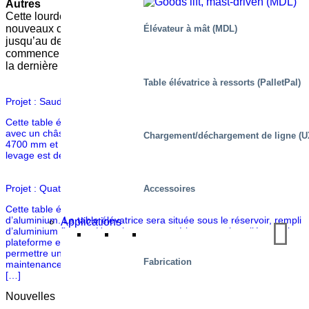
Autres
Cette lourde table est utilisée sur un salon pour exposer de
nouveaux camions. La table élévatrice soulèvera le camion
Élévateur à mât (MDL)
jusqu’au deuxième niveau. À ce niveau, le spectacle
commence avec de la fumée et un jeu de lumières, dévoilant
la dernière conception d’un célèbre constructeur de camions.
Table élévatrice à ressorts (PalletPal)
Projet : Saudi
Cette table élévatrice Marco est un modèle à double ciseaux M3-2H
avec un châssis central. Elle présente une course de levage de
Chargement/déchargement de ligne (U
4700 mm et la plateforme mesure 2000 x 1500 mm. La capacité de
levage est de 1200 kg.
Projet : Quatar
Accessoires
Cette table élévatrice robuste sera utilisée dans une fonderie
d’aluminium. La table élévatrice sera située sous le réservoir, rempli
Applications
d’aluminium flottant. Un agitateur magnétique sera installé entre la
plateforme et le réservoir pour maintenir l’aluminium mélangé. Pour
permettre un accès facile à la plateforme en cas de
Fabrication
maintenance/d’entretien, celle-ci est équipée d’un châssis de roue
[…]
Nouvelles