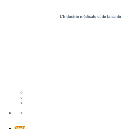
L’Industrie médicale et de la santé
L’Industrie du bois
Distributeur
Études de cas
Assistance et Contact
Devis