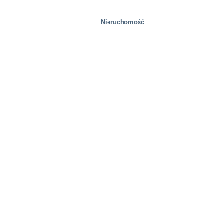
Nieruchomość
Gospodarka odpadami