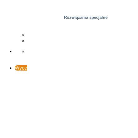
Rozwiązania specjalne
Drzewny
Studia przypadków
Wsparcie i kontakt
Wyceń online