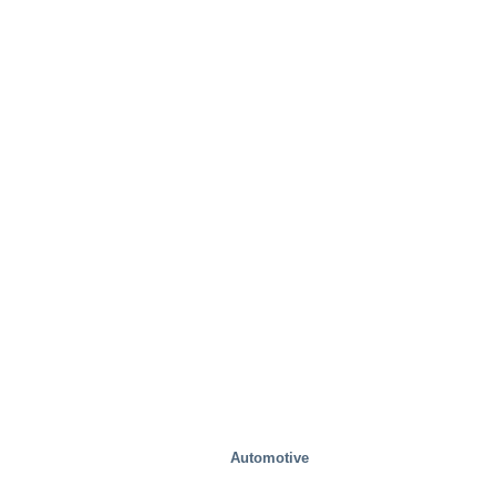
Automotive
Zdrowie i medycyna