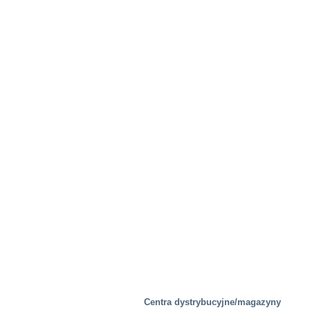
Centra dystrybucyjne/magazyny
Mobilność/Transport