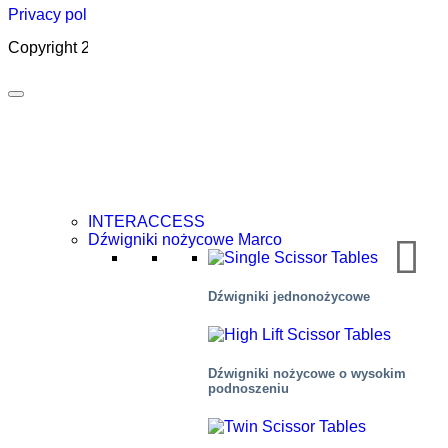
Privacy policy
|
Cookies
|
Sales conditions
|
Code of Conduct
Copyright 2026 ©
Marco – a SIGI brand
INTERACCESS
Dźwigniki nożycowe Marco
Dźwigniki jednonożycowe
Transport lotniczy
Dźwigniki nożycowe o wysokim
podnoszeniu