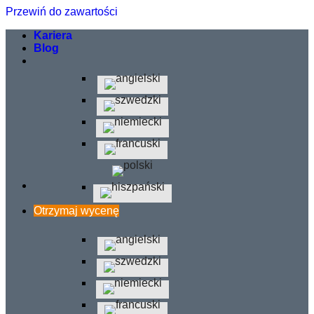
Przewiń do zawartości
Kariera
Blog
Otrzymaj wycenę