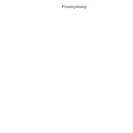
Przemysłowy
Huty stali