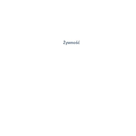
Żywność
Rozwiązania specjalne