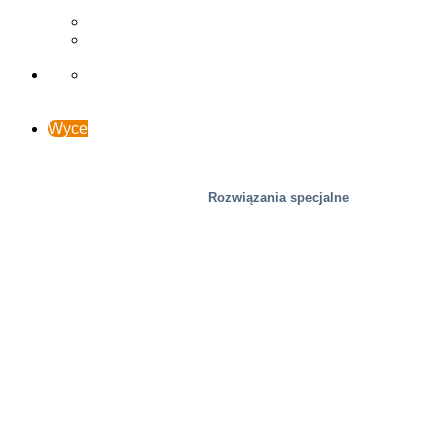
Studia przypadków
Wsparcie i kontakt
Wyceń online
Rozwiązania specjalne