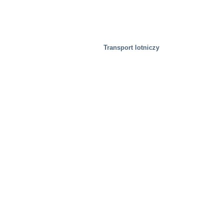
Transport lotniczy
Zdrowie i medycyna