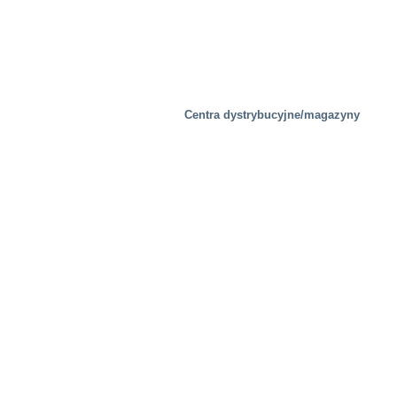
Centra dystrybucyjne/magazyny
Nieruchomość