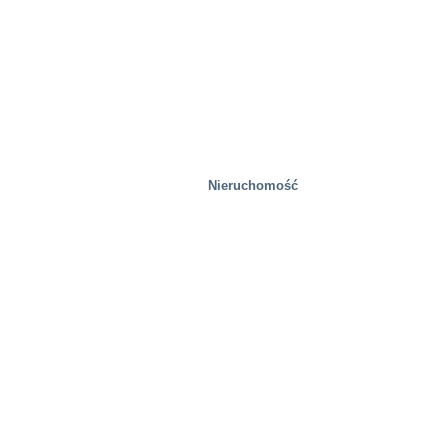
Nieruchomość
Drzewny