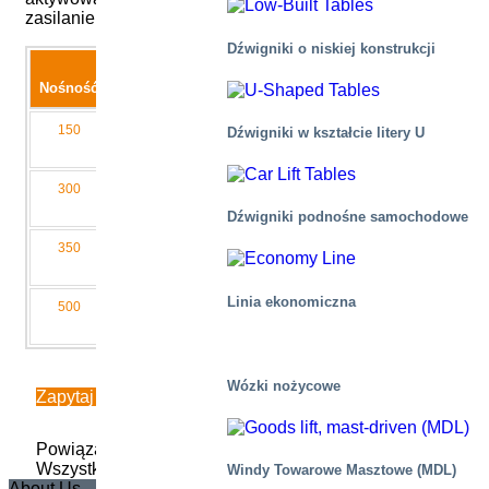
zasilanie. Oferujemy udźwig 150, 300, 350 i 500 kg.
Dźwigniki o niskiej konstrukcji
Skok
Wysokość
Nośność
podnoszenia
zamknięta
Szerokość
Długość
150
500
220
450
700
Dźwigniki w kształcie litery U
300
585
295
500
850
Dźwigniki podnośne samochodowe
350
945
355
500
910
Linia ekonomiczna
500
585
295
500
850
Wózki nożycowe
Zapytaj o wycenę
Powiązane informacje
Wszystkie kategorie produktów
Windy Towarowe Masztowe (MDL)
About Us