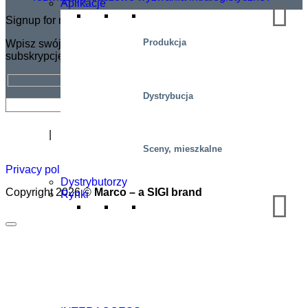
Aplikacje
Signup for newsletter
Produkcja
Wpisz swój adres e-mail, aby otrzymać BEZPŁATNĄ
subskrypcję biuletynu Marco.
Dystrybucja
Biuletyn
Kariera
O
Certyfikat
Dystrybutorzy
Akademia
podnoszeni
Sceny, mieszkalne
Privacy policy
|
Cookies
|
Sales conditions
|
Code of Conduct
Dystrybutorzy
Copyright 2026 ©
Marco – a SIGI brand
Rynki