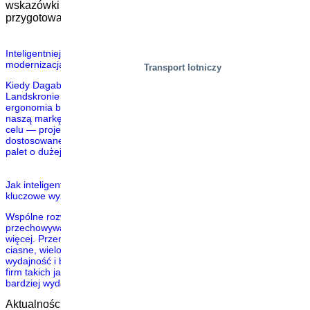
wskazówki dotyczące normy EN 1570-1:2024 i
przygotowania do przejścia.
Inteligentniejsze podnoszenie, bezpieczniejsza praca —
modernizacja logistyki w Dagab
Transport lotniczy
Kiedy Dagab budował swoje nowe centrum dystrybucyjne w
Landskronie w Szwecji, bezpieczeństwo w miejscu pracy i
ergonomia były wysoko na liście priorytetów. SIGI Europe, poprzez
naszą markę Marco, odegrało kluczową rolę we wspieraniu tego
celu — projektując i dostarczając rozwiązanie do podnoszenia
dostosowane do wyzwań związanych z ręcznym przeładunkiem
palet o dużej objętości. Zdrowie i […]
Jak inteligentne platformy kompletacji zamówień rozwiązują
kluczowe wyzwania intralogistyczne?
Wspólne rozwiązanie poprawiające bezpieczeństwo, wydajność i
przechowywanie – sprawdzone w przemyśle drzewnym i gotowe na
więcej. Przenoszenie długich i ciężkich profili drewnianych przez
ciasne, wielopoziomowe magazyny jest wyzwaniem – gdzie
wydajność i bezpieczeństwo nie są opcjonalne, ale niezbędne. Dla
firm takich jak EHL Prolist, inteligentniejsza, bezpieczniejsza i
bardziej wydajna intralogistyka jest częścią pracy. To właśnie […]
Aktualności