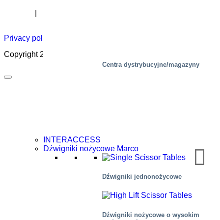
Biuletyn
Kariera
O
Certyfikat
Dystrybutorzy
Akademia
podnoszeni
Privacy policy
|
Cookies
|
Sales conditions
|
Code of Conduct
Copyright 2026 ©
Marco – a SIGI brand
Centra dystrybucyjne/magazyny
INTERACCESS
Dźwigniki nożycowe Marco
Dźwigniki jednonożycowe
Dźwigniki nożycowe o wysokim