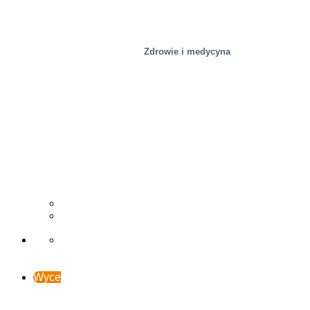
Zdrowie i medycyna
Drzewny
Studia przypadków
Wsparcie i kontakt
Wyceń online