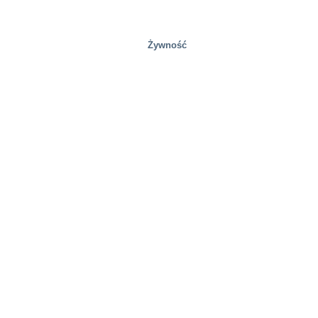
Żywność
Gospodarka odpadami