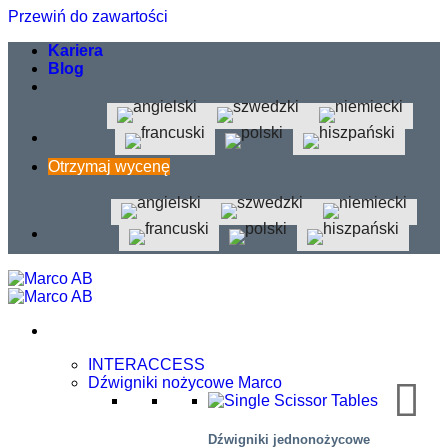
Przewiń do zawartości
Kariera
Blog
Otrzymaj wycenę
INTERACCESS
Dźwigniki nożycowe Marco
Dźwigniki jednonożycowe