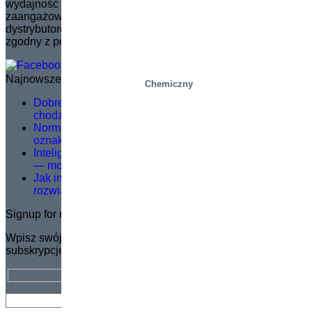
wydajność w szerokim zakresie zastosowań. Marka jest
zaangażowana w zarządzanie i szkolenie sieci
dystrybutorów, zapewniając, że rozwój produktów jest
zgodny z potrzebami rynku.
Najnowsze wiadomości
Chemiczny
Dobre szkolenie serwisowe nie polega na teorii –
chodzi o to, co dzieje się w terenie
Norma EN 1570-1:2024 staje się obowiązkowa dla
oznakowania CE – co należy wiedzieć
Inteligentniejsze podnoszenie, bezpieczniejsza praca
— modernizacja logistyki w Dagab
Jak inteligentne platformy kompletacji zamówień
rozwiązują kluczowe wyzwania intralogistyczne?
Signup for newsletter
Wpisz swój adres e-mail, aby otrzymać BEZPŁATNĄ
subskrypcję biuletynu Marco.