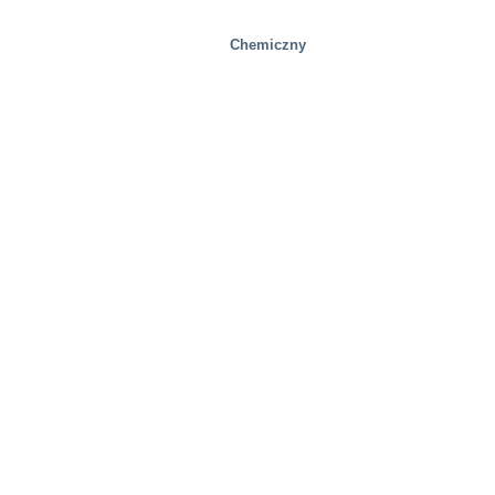
Chemiczny
Huty stali