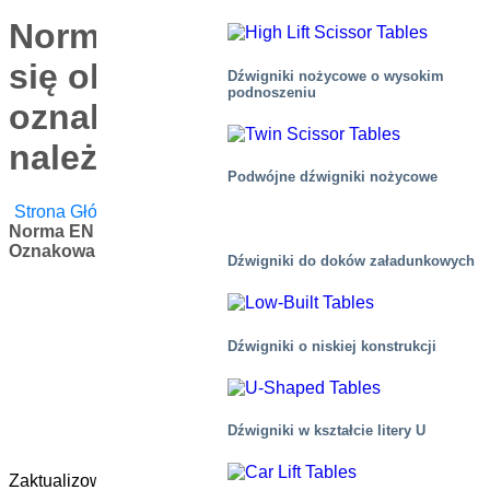
Norma EN 1570-1:2024 staje
się obowiązkowa dla
Dźwigniki nożycowe o wysokim
podnoszeniu
oznakowania CE – co
należy wiedzieć
Podwójne dźwigniki nożycowe
Strona Główna
/
Blog
/
Wiadomości Korporacyjne
/
Norma EN 1570-1:2024 Staje Się Obowiązkowa Dla
Oznakowania CE – Co Należy Wiedzieć
Dźwigniki do doków załadunkowych
Dźwigniki o niskiej konstrukcji
Dźwigniki w kształcie litery U
Zaktualizowana norma EN 1570-1:2024 dotycząca stołów