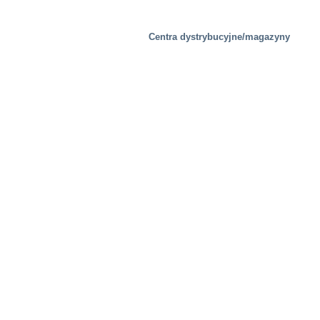
Centra dystrybucyjne/magazyny
Obiekty testowe