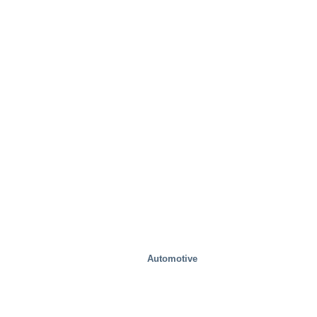
Automotive
Zdrowie i medycyna