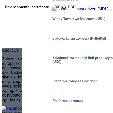
Environmental certificate
269 kB .PDF
Windy Towarowe Masztowe (MDL)
Ładowarka sprężynowa (PalletPal)
About Us
Załadunek/rozładunek linii produkcyj
Założona w 1935 roku w Szwecji firma Marco stała się
(UXC)
europejskim liderem rynkowym w tworzeniu w pełni
dostosowanych nożycowych podnośników. Kontynuując
dziedzictwo swojego założyciela, Svena Marcussona, Marco
słynie z dostarczania innowacyjnych rozwiązań
Platforma robocza Lewitator
rozwiązujących problemy, które zwiększają bezpieczeństwo i
wydajność w szerokim zakresie zastosowań. Marka jest
zaangażowana w zarządzanie i szkolenie sieci
dystrybutorów, zapewniając, że rozwój produktów jest
zgodny z potrzebami rynku.
Platforma obrotowa