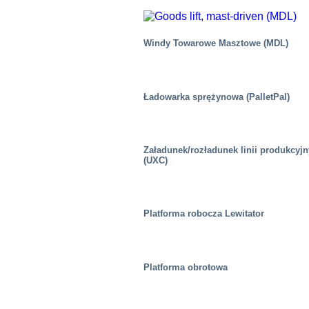
Windy Towarowe Masztowe (MDL)
Ładowarka sprężynowa (PalletPal)
Załadunek/rozładunek linii produkcyj
(UXC)
Platforma robocza Lewitator
Platforma obrotowa
Chemiczny