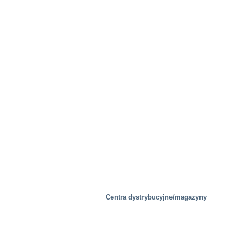
Centra dystrybucyjne/magazyny
Mobilność/Transport