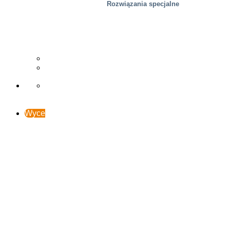
Rozwiązania specjalne
Drzewny
Studia przypadków
Wsparcie i kontakt
Wyceń online