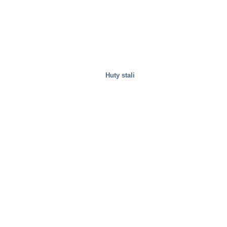
Gospodarka odpadami
Huty stali