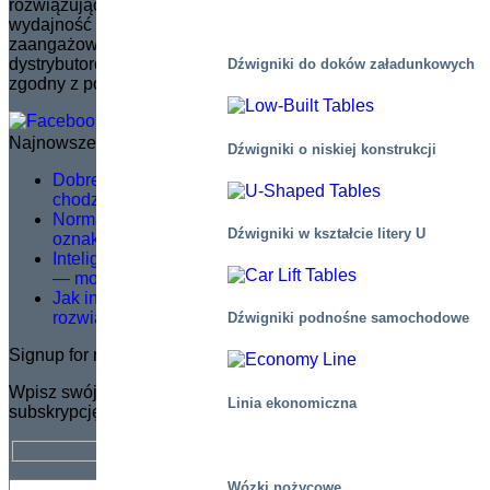
rozwiązujących problemy, które zwiększają bezpieczeństwo i
wydajność w szerokim zakresie zastosowań. Marka jest
zaangażowana w zarządzanie i szkolenie sieci
dystrybutorów, zapewniając, że rozwój produktów jest
Dźwigniki do doków załadunkowych
zgodny z potrzebami rynku.
Najnowsze wiadomości
Dźwigniki o niskiej konstrukcji
Dobre szkolenie serwisowe nie polega na teorii –
chodzi o to, co dzieje się w terenie
Norma EN 1570-1:2024 staje się obowiązkowa dla
Dźwigniki w kształcie litery U
oznakowania CE – co należy wiedzieć
Inteligentniejsze podnoszenie, bezpieczniejsza praca
— modernizacja logistyki w Dagab
Jak inteligentne platformy kompletacji zamówień
rozwiązują kluczowe wyzwania intralogistyczne?
Dźwigniki podnośne samochodowe
Signup for newsletter
Wpisz swój adres e-mail, aby otrzymać BEZPŁATNĄ
Linia ekonomiczna
subskrypcję biuletynu Marco.
Wózki nożycowe