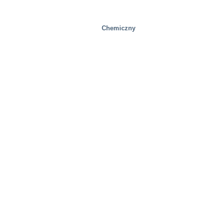
Chemiczny
Zdrowie i medycyna