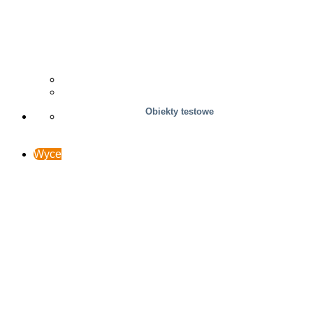
Drzewny
Studia przypadków
Wsparcie i kontakt
Obiekty testowe
Wyceń online