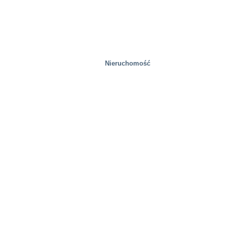
Huty stali
Nieruchomość