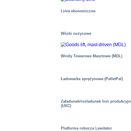
Linia ekonomiczna
Wózki nożycowe
Windy Towarowe Masztowe (MDL)
Ładowarka sprężynowa (PalletPal)
Załadunek/rozładunek linii produkcyj
(UXC)
Transport lotniczy
Platforma robocza Lewitator