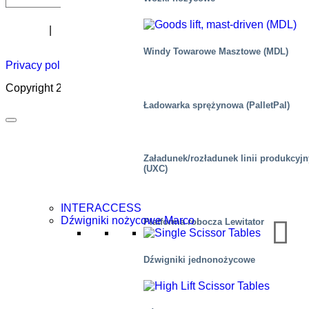
Biuletyn
Kariera
O
Certyfikat
Dystrybutorzy
Akademia
podnoszeni
Windy Towarowe Masztowe (MDL)
Privacy policy
|
Cookies
|
Sales conditions
|
Code of Conduct
Copyright 2026 ©
Marco – a SIGI brand
Ładowarka sprężynowa (PalletPal)
Załadunek/rozładunek linii produkcyj
(UXC)
INTERACCESS
Dźwigniki nożycowe Marco
Platforma robocza Lewitator
Dźwigniki jednonożycowe
Platforma obrotowa