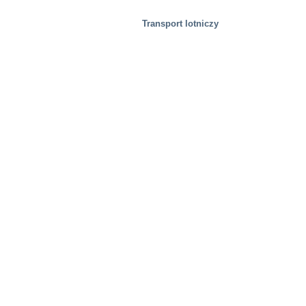
Transport lotniczy
Centra dystrybucyjne/magazyny