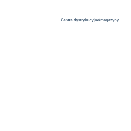
Centra dystrybucyjne/magazyny
Przemysłowy