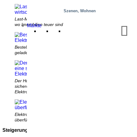
Szenen, Wohnen
Last-Mile-Verteilzentren sind einfach und wirtschaftlich,
wo Immobilien teuer sind
Märkte
Bestellungen werden vom LKW in das Elektrofahrzeug
geladen
Der Hubtisch positioniert die Ware präzise für eine
sichere und ergonomische Übergabe an das
Elektrofahrzeug in der richtigen Lieferreihenfolge
Elektrofahrzeuge sind ideal für Lieferungen in
überfüllten Städten
Steigerung der Rentabilität im wirklichen Leben