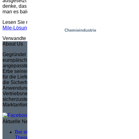
ausgesetzt sind wie ihre europäischen Gegenstücke. Ich
denke, das Last-Mile-Zentrum ist eine so gute Lösung, dass
man es bald weltweit finden wird“, so Niklas abschließend,
Lesen Sie mehr darüber,
wie Picnic Hubtische in seiner Last-
Mile-Lösung nutzt
Chemieindustrie
Verwandte Informationen
About Us
Gegründet im Jahr 1935 in Schweden, ist Marco zum
europäischen Marktführer in der Erstellung von vollständig
angepassten Scherenhubtischen geworden. Marco, das das
Erbe seines Gründers Sven Marcusson fortsetzt, ist bekannt
für die Lieferung innovativer, problemlösender Lösungen, die
die Sicherheit und Effizienz in einer breiten Palette von
Anwendungen erhöhen. Die Marke verpflichtet sich, ein
Vertriebsnetzwerk zu verwalten und zu schulen, um
sicherzustellen, dass die Produktentwicklung den
Marktanforderungen entspricht.
Aktuelle News
Bei einer guten Serviceschulung geht es nicht um
Theorie, sondern darum, was vor Ort passiert