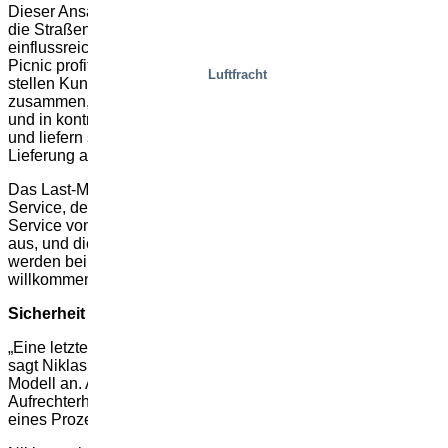
Dieser Ansatz hat seinen Ursprung in den Niederlanden, wo
die Straßen sehr eng sind und die grüne Bewegung sehr
einflussreich ist. „Der niederländische Lebensmittelkonzern
Picnic profitiert bereits von dem System“, betont Niklas. „Sie
Luftfracht
stellen Kundenbestellungen in einem Zentrallager
zusammen, trennen Produkte nach Produkten, die gekühlt
und in kontrollierter Umgebungstemperatur gelagert werden,
und liefern sie an das entsprechende Last-Mile-Zentrum zur
Lieferung an die einzelnen Haushalte.“
Das Last-Mile-Zentrum ermöglicht Picnic den schnellen
Service, der für frische Lebensmittel so wichtig ist. Der
Service von Picnic breitet sich jetzt in ganz Europa rasant
aus, und die ansprechenden kleinen Elektrofahrzeuge
werden bei den Kunden zu einem vertrauten und
willkommenen Anblick.
Sicherheit nie vergessen
„Eine letzte Herausforderung könnte man leicht übersehen“,
sagt Niklas. „Geschwindigkeit und Effizienz treiben das
Modell an. Aber was ist mit der Sicherheit? Die
Aufrechterhaltung der Sicherheit bei der Beschleunigung
eines Prozesses war schon immer ein Problem.“