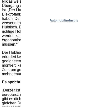
Niklas weist darauf hin, dass der kritische Moment der
Übergang vom großen Lkw zum kleineren Elektrofahrzeug
ist. „Der Lkw wird einen Entlader haben, aber das
Elektrofahrzeug ist zu klein, um einen eigenen Lader zu
haben. Der Schlüssel ist, einen Zwischenhubtisch zu
Automobilindustrie
verwenden. Der Bediener rollt die Last vom Lkw auf den
Hubtisch. Dann positioniert der Hubtisch die Last auf die
richtige Höhe, damit sie auf das Elektrofahrzeug gerollt
werden kann. So können die Arbeiter sicher und
ergonomisch arbeiten, weil sie nie heben oder sich bücken
müssen.“
Der Hubtisch passt hervorragend zum Last-Mile-Zentrum. Er
erfordert keine Grube oder andere Arbeiten, nur einen
geeigneten Boden. In nur wenigen Stunden geliefert und
montiert, kann der Hubtisch genauso schnell in ein anderes
Zentrum gebracht werden, wenn der aktuelle Standort nicht
mehr genutzt wird.
Es spricht sich herum…
„Derzeit ist das Last-Mile-Zentrum ein hauptsächlich
europäisches Phänomen. Aber auch in Asien und den USA
gibt es dicht besiedelte Ballungsräume, die alle dem
gleichen Druck – Verbraucher, Kosten und Umwelt –