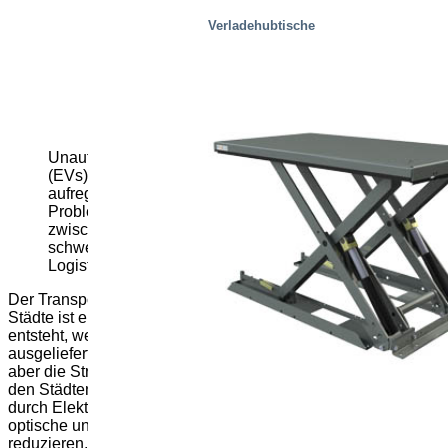
Verladehubtische
Unauffällige kleine elektrische Lieferfahrzeuge
(EVs) wühlen das Logistikgeschäft als Teil einer
aufregenden neuen Lösung für das Last-Mile-
Problem auf. Sie sind das letzte Bindeglied
zwischen den Kunden und den Mega-Lagern und
schweren Lkw, die das Rückgrat der modernen
Logistik bilden.
Der Transport großer Ladungen von Regionallagern in die
Städte ist ein bekannter Prozess. Das Last-Mile-Problem
entsteht, wenn die Bestellungen dann an einzelne Kunden
ausgeliefert werden. Die Entfernungen mögen kurz sein,
aber die Straßen sind eng und verstopft. Und der Druck in
den Städten wächst, nicht nur die Fahrzeugemissionen
durch Elektrifizierung zu reduzieren, sondern auch die
optische und akustische Wirkung der Lieferfahrzeuge zu
reduzieren.