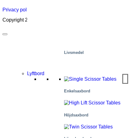
Privacy policy
|
Cookies
|
Sales conditions
|
Code of Conduct
Copyright 2026 ©
Marco – a SIGI brand
Livsmedel
Lyftbord
Enkelsaxbord
Höjdsaxbord