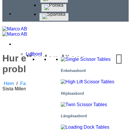
Lyftbord
Hur elfordon löser
problemet med sista milen
Enkelsaxbord
Hem
/
Fallstudier
/
Hur Elfordon Löser Problemet Med
Sista Milen
Höjdsaxbord
Längdsaxbord