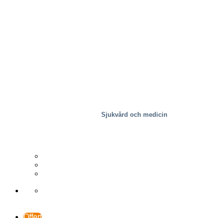
Sjukvård och medicin
Trä
Distributör
Fallstudier
Support och kontakt
Offert