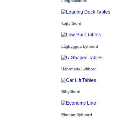
Längdsaxbord
Kajlyftbord
Lågbyggda Lyftbord
Sjukvård och medicin
U-formade Lyftbord
Billyftbord
Ekonomilyftbord