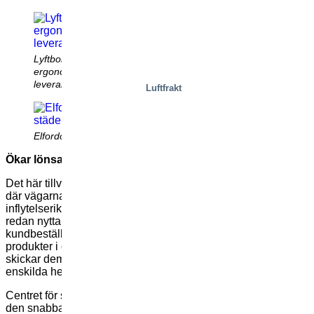
Lyftbordet placerar varorna exakt för säker och
ergonomisk överföring till elfordonet i rätt
leveransordning
Luftfrakt
Elfordon är idealiska för leveranser i trånga städer
Ökar lönsamheten i verkliga livet
Det här tillvägagångssättet har sitt ursprung i Nederländerna,
där vägarna är mycket smala och miljörörelsen är mycket
inflytelserik. “Det holländska livsmedelsföretaget Picnic drar
redan nytta av systemet”, påpekar Niklas. “De gör iordning
kundbeställningar i ett centrallager, där de separerar
produkter i omgivningstemperatur och kalla produkter, och
skickar dem till ett lämpligt sista milen-center för leverans till
enskilda hem.”
Centret för sista milen gör det möjligt för Picnic att erbjuda
den snabba service som är så viktig för färsk mat. Picnics