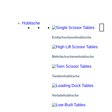
Hubtische
Einfachscherenhubtische
Lebensmittelindustrie
Mehr­fachscher­en­hub­tische
Tandemhubtische
Verladehubtische