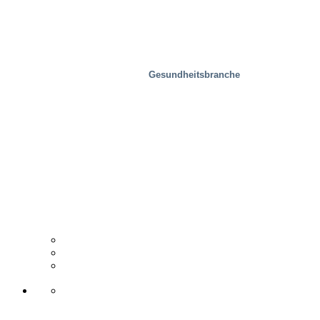
Gesundheitsbranche
Holzindustrie
Vertriebspartner
Fallstudie
Support & Kontakt