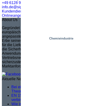
+49 6128 95220
info.de@sigi.com
Kundendienst
Onlineangebot
About Us
Gegründet im Jahr 1935 in Schweden, ist Marco zum
europäischen Marktführer in der Erstellung von vollständig
angepassten Scherenhubtischen geworden. Marco, das das
Chemieindustrie
Erbe seines Gründers Sven Marcusson fortsetzt, ist bekannt
für die Lieferung innovativer, problemlösender Lösungen, die
die Sicherheit und Effizienz in einer breiten Palette von
Anwendungen erhöhen. Die Marke verpflichtet sich, ein
Vertriebsnetzwerk zu verwalten und zu schulen, um
sicherzustellen, dass die Produktentwicklung den
Marktanforderungen entspricht.
Aktuelle News
Bei einer guten Serviceschulung geht es nicht um
Theorie, sondern darum, was vor Ort passiert
EN 1570-1:2024 wird für die CE-Kennzeichnung
verbindlich – Was Sie wissen müssen
Wie intelligente schienengebundene