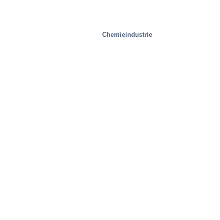
Chemieindustrie
Stahlwerke