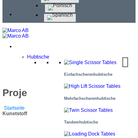
Hubtische
Einfachscherenhubtische
Projekt: Kunststoffrollen
Mehr­fachscher­en­hub­tische
Startseite
/
Blog
/
Firmennachrichten
/
Projekt:
Kunststoffrollen
Tandemhubtische