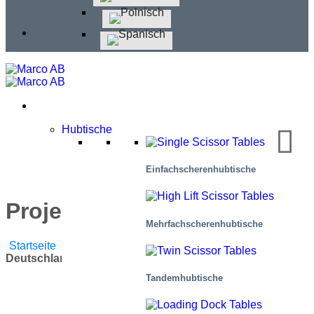
Hubtische
Einfachscherenhubtische
Projekt: Deutschland
Mehr­fachscher­en­hub­tische
Startseite
/
Blog
/
Firmennachrichten
/
Projekt:
Deutschland
Tandemhubtische