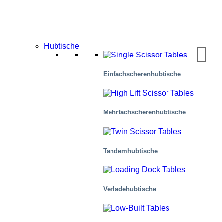
Hubtische
Einfachscherenhubtische
Lebensmittelindustrie
Mehr­fachscher­en­hub­tische
Tandemhubtische
Verladehubtische