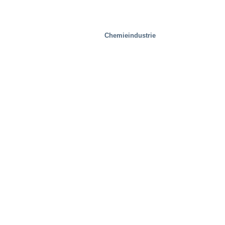
Chemieindustrie
Stahlwerke