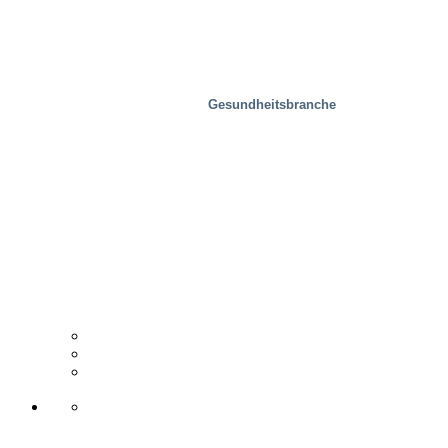
Gesundheitsbranche
Holzindustrie
Vertriebspartner
Fallstudie
Support & Kontakt