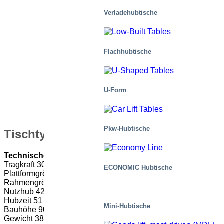
Verladehubtische
Flachhubtische
U-Form
Pkw-Hubtische
Tischtyp: M5-030420-D2/2H
Technische Daten
Tragkraft 3000 kg
ECONOMIC Hubtische
Plattformgröße 3170 x 2170 mm (LxB)
Rahmengröße 3170 x 1900 mm (LxB)
Nutzhub 4200 mm
Hubzeit 51 s
Mini-Hubtische
Bauhöhe 900 mm
Gewicht 3810 kg