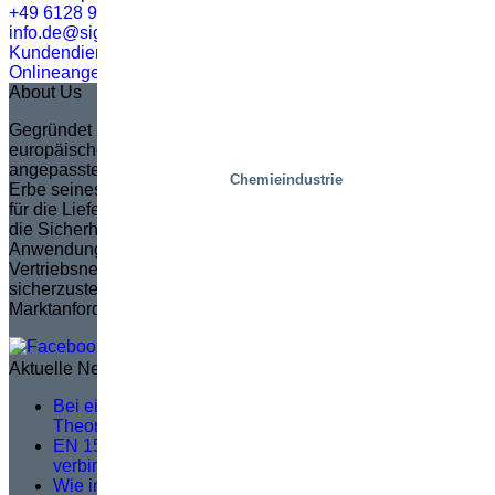
+49 6128 95220
info.de@sigi.com
Kundendienst
Onlineangebot
About Us
Gegründet im Jahr 1935 in Schweden, ist Marco zum
europäischen Marktführer in der Erstellung von vollständig
angepassten Scherenhubtischen geworden. Marco, das das
Chemieindustrie
Erbe seines Gründers Sven Marcusson fortsetzt, ist bekannt
für die Lieferung innovativer, problemlösender Lösungen, die
die Sicherheit und Effizienz in einer breiten Palette von
Anwendungen erhöhen. Die Marke verpflichtet sich, ein
Vertriebsnetzwerk zu verwalten und zu schulen, um
sicherzustellen, dass die Produktentwicklung den
Marktanforderungen entspricht.
Aktuelle News
Bei einer guten Serviceschulung geht es nicht um
Theorie, sondern darum, was vor Ort passiert
EN 1570-1:2024 wird für die CE-Kennzeichnung
verbindlich – Was Sie wissen müssen
Wie intelligente schienengebundene