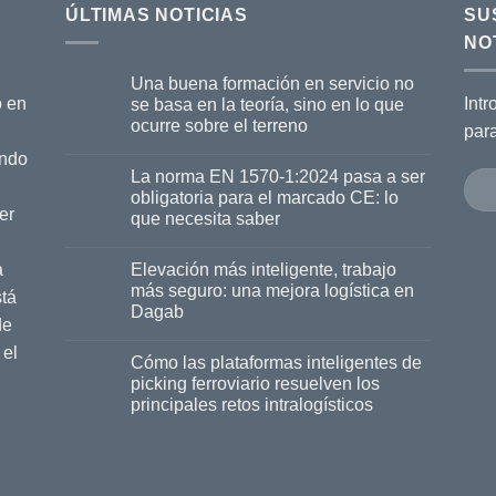
ÚLTIMAS NOTICIAS
SU
NO
Una buena formación en servicio no
o en
Intr
se basa en la teoría, sino en lo que
ocurre sobre el terreno
par
ando
La norma EN 1570-1:2024 pasa a ser
obligatoria para el marcado CE: lo
er
que necesita saber
a
Elevación más inteligente, trabajo
más seguro: una mejora logística en
tá
Dagab
de
 el
Cómo las plataformas inteligentes de
picking ferroviario resuelven los
principales retos intralogísticos