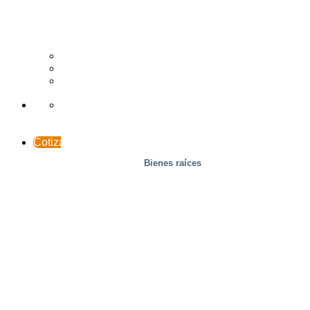
Madera
Casos prácticos
Soporte y contacto
INTERACCESO
Cotización
Bienes raíces