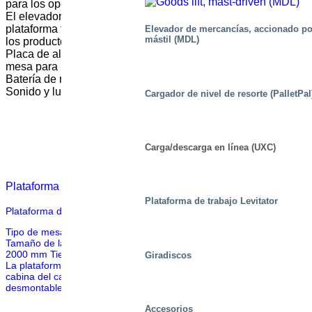
para los operarios que construyen hornos isostáticos.
El elevador está equipado con barandillas y puertas y la
plataforma tiene una forma que permite el máximo acceso a
Elevador de mercancías, accionado po
mástil (MDL)
los productos.
Placa de aluminio en la plataforma y fuelle alrededor de la
mesa para protección.
Batería de reserva para bajada de emergencia.
Sonido y luz al accionar la mesa.
Cargador de nivel de resorte (PalletPal
Carga/descarga en línea (UXC)
Plataforma de trabajo para montaje Hornos isostáticos
Plataforma de trabajo Levitator
Plataforma de trabajo para Scania Suecia
Tipo de mesa: M3 005200-D2 Datos mecánicos Capacidad 500 kg
Tamaño de la plataforma 4180×3550 mm Carrera de elevación
2000 mm Tiempo de elevación 46 s Altura cerrada 350 mm Otros
Giradiscos
La plataforma de trabajo permite a los operarios acceder a toda la
cabina del camión. Está asegurada con barandillas y puertas
desmontables. Las fotocélulas […]
Accesorios