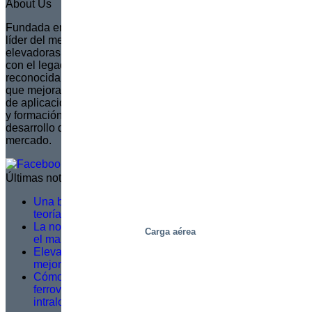
About Us
Fundada en 1935 en Suecia, Marco se ha convertido en el
líder del mercado europeo en la creación de plataformas
elevadoras de tijera totalmente personalizadas. Continuando
con el legado de su fundador, Sven Marcusson, Marco es
reconocida por ofrecer soluciones innovadoras y resolutivas
que mejoran la seguridad y la eficiencia en una amplia gama
de aplicaciones. La marca está comprometida con la gestión
y formación de una red de distribuidores, asegurando que el
desarrollo de productos se alinee con las necesidades del
mercado.
Últimas noticias
Una buena formación en servicio no se basa en la
teoría, sino en lo que ocurre sobre el terreno
La norma EN 1570-1:2024 pasa a ser obligatoria para
Carga aérea
el marcado CE: lo que necesita saber
Elevación más inteligente, trabajo más seguro: una
mejora logística en Dagab
Cómo las plataformas inteligentes de picking
ferroviario resuelven los principales retos
intralogísticos