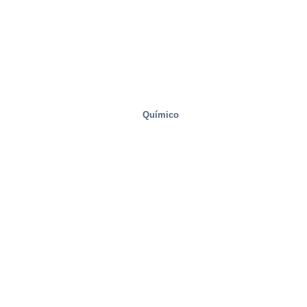
Químico
Bienes raíces