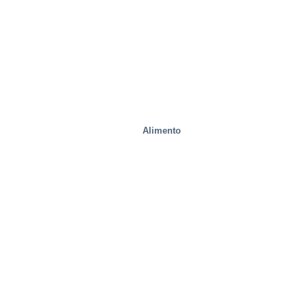
Alimento
fábricas de acero