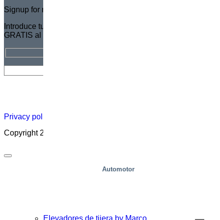
Signup for newsletter
Introduce tu dirección de correo electrónico para suscribirte
GRATIS al Boletín de Marco
Hoja
Carreras
Acerca
Certificado
Distribuidor
informativa
profesionales
de
Privacy policy
|
Cookies
|
Sales conditions
|
Code of Conduct
Copyright 2026 ©
Marco – a SIGI brand
Automotor
Elevadores de tijera by Marco