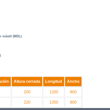
r mástil (MDL)
)
ación
Altura cerrada
Longitud
Ancho
200
1200
800
220
1350
800