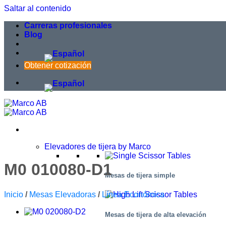
Saltar al contenido
Carreras profesionales
Blog
Obtener cotización
Elevadores de tijera by Marco
M0 010080-D1
Mesas de tijera simple
Inicio
/
Mesas Elevadoras
/
Línea Económica
Mesas de tijera de alta elevación