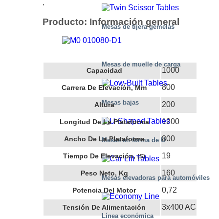
.
Producto: Información general
Mesas de tijera gemelas
Mesas de muelle de carga
1000
Capacidad
800
Carrera De Elevación, Mm
Mesas bajas
200
Altura
1200
Longitud De La Plataforma
800
Ancho De La Plataforma
Mesas en forma de U
19
Tiempo De Elevación,
(s)
160
Peso Neto, Kg
Mesas elevadoras para automóviles
0,72
Potencia Del Motor
3x400 AC
Tensión De Alimentación
Línea económica