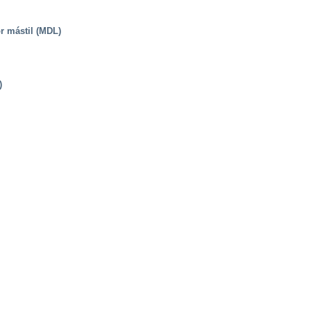
r mástil (MDL)
)