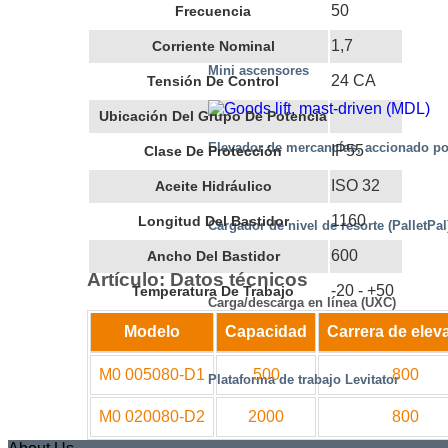
50
Frecuencia
1,7
Corriente Nominal
Mini ascensores
24 CA
Tensión De Control
Ubicación Del Grupo De Potencia
Elevador de mercancías, accionado po
IP55
Clase De Protección
ISO 32
Aceite Hidráulico
1160
Longitud Del Bastidor
Cargador de nivel de resorte (PalletPal
600
Ancho Del Bastidor
Artículo: Datos técnicos
-20 - +50
Temperatura De Trabajo
Carga/descarga en línea (UXC)
Modelo
Capacidad
Carrera de elev
M0 005080-D1
500
800
Plataforma de trabajo Levitator
M0 020080-D2
2000
800