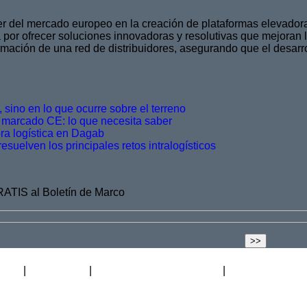
r del mercado europeo en la creación de plataformas elevadora
or ofrecer soluciones innovadoras y resolutivas que mejoran l
rmación de una red de distribuidores, asegurando que el desarr
 sino en lo que ocurre sobre el terreno
 marcado CE: lo que necesita saber
ra logística en Dagab
esuelven los principales retos intralogísticos
GRATIS al Boletín de Marco
icado
Distribuidor
Academia de Ascensores
Blog