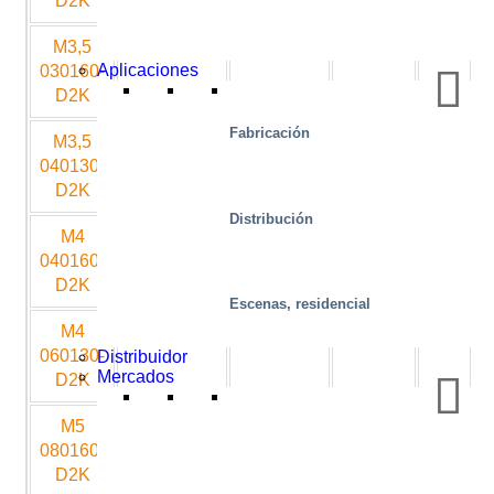
D2K
M3,5
3000
1600
305
2500
Aplicaciones
030160-
D2K
Fabricación
M3,5
4000
1300
305
2000
040130-
D2K
Distribución
M4
4000
1600
450
2500
040160-
D2K
Escenas, residencial
M4
6000
1300
450
2250
060130-
Distribuidor
Mercados
D2K
M5
8000
1600
600
3000
080160-
D2K