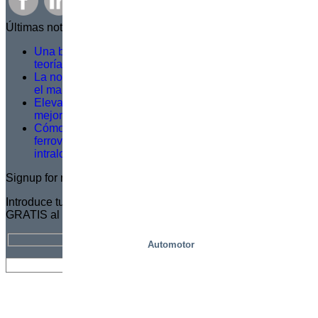
Últimas noticias
Una buena formación en servicio no se basa en la
teoría, sino en lo que ocurre sobre el terreno
La norma EN 1570-1:2024 pasa a ser obligatoria para
el marcado CE: lo que necesita saber
Elevación más inteligente, trabajo más seguro: una
mejora logística en Dagab
Cómo las plataformas inteligentes de picking
ferroviario resuelven los principales retos
intralogísticos
Signup for newsletter
Introduce tu dirección de correo electrónico para suscribirte
GRATIS al Boletín de Marco
Automotor
Hoja
Carreras
Acerca
Certificado
Distribuidor
informativa
profesionales
de