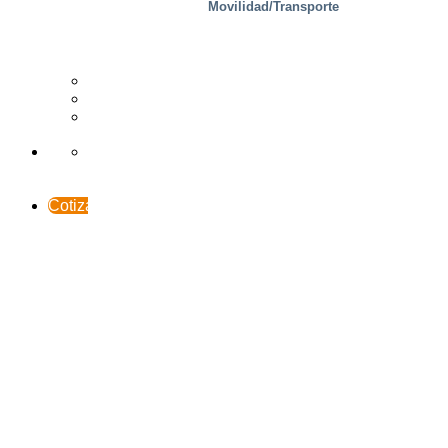
Movilidad/Transporte
Madera
Casos prácticos
Soporte y contacto
INTERACCESO
Cotización