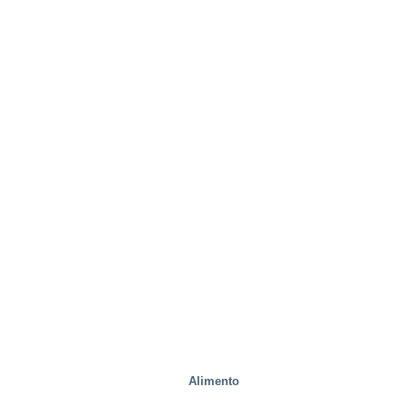
Alimento
fábricas de acero