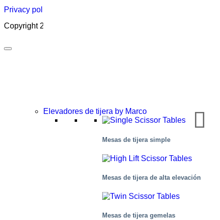
Privacy policy
|
Cookies
|
Sales conditions
|
Code of Conduct
Copyright 2026 ©
Marco – a SIGI brand
Elevadores de tijera by Marco
Mesas de tijera simple
Químico
Mesas de tijera de alta elevación
Mesas de tijera gemelas