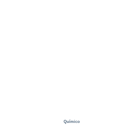
Químico
Bienes raíces