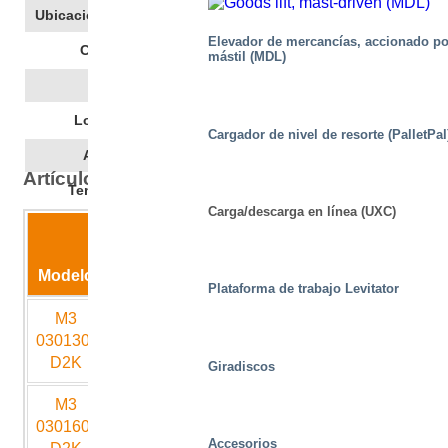
Ubicación Del Grupo De Potencia
Elevador de mercancías, accionado po
IP55
Clase De Protección
mástil (MDL)
ISO 32
Aceite Hidráulico
2500
Longitud Del Bastidor
Cargador de nivel de resorte (PalletPal
1260
Ancho Del Bastidor
Artículo: Datos técnicos
-20 - +50
Temperatura De Trabajo
Carga/descarga en línea (UXC)
Carrera
de
Altura
Modelo
Capacidad
elevación
cerrada
Longit
Plataforma de trabajo Levitator
M3
3000
1300
305
2000
030130-
D2K
Giradiscos
M3
3000
1600
305
2500
030160-
Accesorios