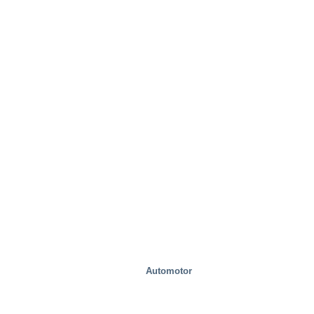
Automotor
Movilidad/Transporte