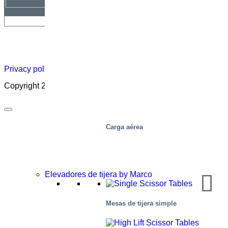
Hoja
Carreras
Acerca
Certificado
Distribuidor
informativa
profesionales
de
Privacy policy
|
Cookies
|
Sales conditions
|
Code of Conduct
Copyright 2026 ©
Marco – a SIGI brand
Carga aérea
Elevadores de tijera by Marco
Mesas de tijera simple