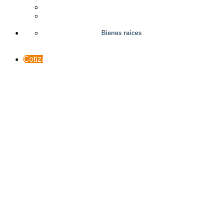
Soporte y contacto
INTERACCESO
Bienes raíces
Cotización