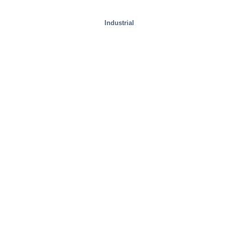
Industrial
Manejo de residuos