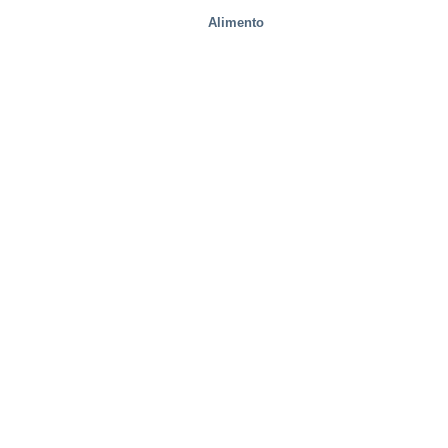
Alimento
fábricas de acero