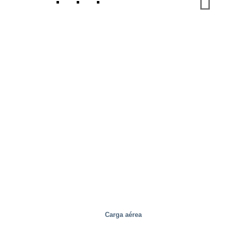
Salud y medicina
Carga aérea