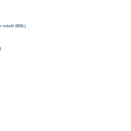
r mástil (MDL)
)