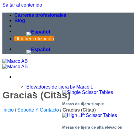
Saltar al contenido
Carreras profesionales
Blog
Obtener cotización
Elevadores de tijera by Marco
Gracias (Citas)
Mesas de tijera simple
Inicio
/
Soporte Y Contacto
/
Gracias (Citas)
Mesas de tijera de alta elevación