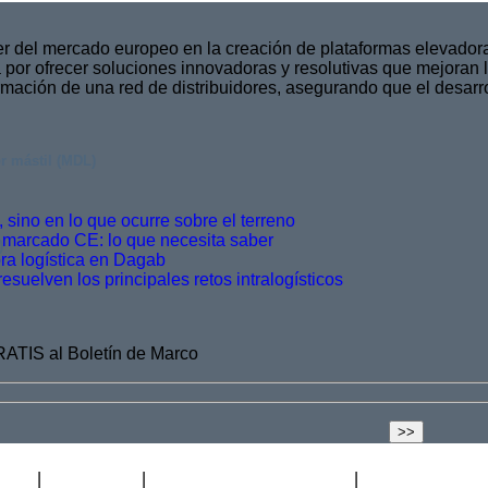
r del mercado europeo en la creación de plataformas elevadora
or ofrecer soluciones innovadoras y resolutivas que mejoran l
rmación de una red de distribuidores, asegurando que el desarr
r mástil (MDL)
 sino en lo que ocurre sobre el terreno
 marcado CE: lo que necesita saber
)
ra logística en Dagab
esuelven los principales retos intralogísticos
GRATIS al Boletín de Marco
icado
Distribuidor
Academia de Ascensores
Blog