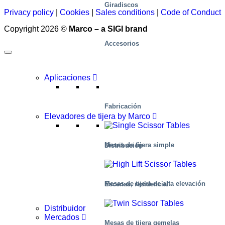
Giradiscos
Privacy policy
|
Cookies
|
Sales conditions
|
Code of Conduct
Copyright 2026 ©
Marco – a SIGI brand
Accesorios
Aplicaciones
Fabricación
Elevadores de tijera by Marco
Mesas de tijera simple
Distribución
Mesas de tijera de alta elevación
Escenas, residencial
Distribuidor
Mercados
Mesas de tijera gemelas