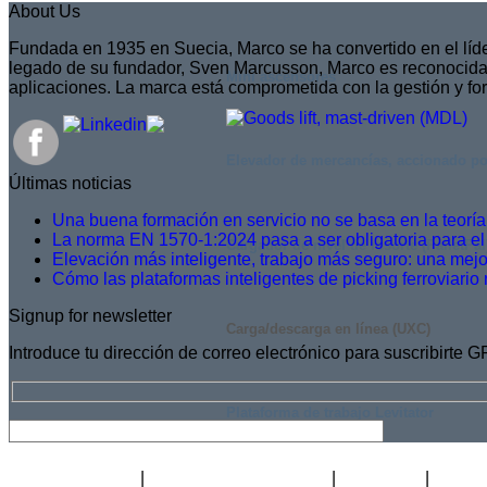
About Us
Fundada en 1935 en Suecia, Marco se ha convertido en el líde
legado de su fundador, Sven Marcusson, Marco es reconocida p
Mini ascensores
aplicaciones. La marca está comprometida con la gestión y fo
Elevador de mercancías, accionado po
Últimas noticias
Una buena formación en servicio no se basa en la teoría,
La norma EN 1570-1:2024 pasa a ser obligatoria para el
Cargador de nivel de resorte (PalletPal
Elevación más inteligente, trabajo más seguro: una mejo
Cómo las plataformas inteligentes de picking ferroviario r
Signup for newsletter
Carga/descarga en línea (UXC)
Introduce tu dirección de correo electrónico para suscribirte 
Plataforma de trabajo Levitator
Hoja informativa
Carreras profesionales
Acerca de
Certif