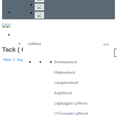
Lyftbord
Tack ( Offert )
Hem
/
Support Och Kontakt
/
Tack ( Offert )
Enkelsaxbord
Höjdsaxbord
Längdsaxbord
Kajlyftbord
Lågbyggda Lyftbord
U-Formade Lyftbord