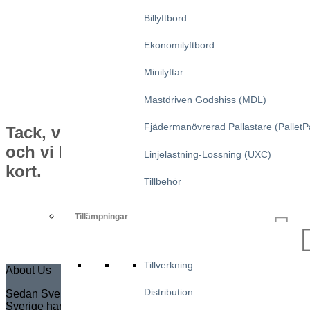
Billyftbord
Ekonomilyftbord
Minilyftar
Mastdriven Godshiss (MDL)
Fjädermanövrerad Pallastare (PalletP
Tack, vi har tagit emot din förfrågan
och vi kommer att kontakta dig inom
Linjelastning-Lossning (UXC)
kort.
Tillbehör
Tillämpningar
Tillverkning
About Us
Distribution
Sedan Sven Marcusson grundade Marco i Sverige år 1935 i
Sverige har Marco blivit marknadsledande i Europa när det