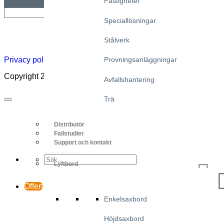
Fastigheter
Speciallösningar
Nyhetsbrev
Jobb
Om
Certifikat
Distributörskarta
Lift
Stålverk
Acade
Provningsanläggningar
Privacy policy
|
Cookies
|
Sales conditions
|
Code of Conduct
Copyright 2026 ©
Marco – a SIGI brand
Avfallshantering
Trä
Distributör
Fallstudier
Support och kontakt
Lyftbord
Offert
Enkelsaxbord
Höjdsaxbord