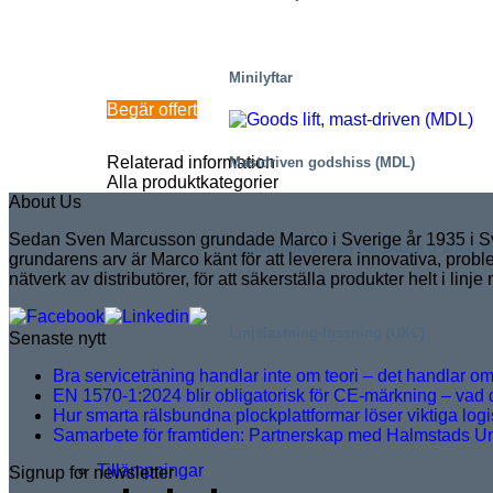
Minilyftar
Begär offert
Relaterad information
Mastdriven godshiss (MDL)
Alla produktkategorier
About Us
Sedan Sven Marcusson grundade Marco i Sverige år 1935 i Sver
Fjädermanövrerad pallastare (PalletPal
grundarens arv är Marco känt för att leverera innovativa, probl
nätverk av distributörer, för att säkerställa produkter helt i li
Linjelastning-lossning (UXC)
Senaste nytt
Bra serviceträning handlar inte om teori – det handlar 
EN 1570-1:2024 blir obligatorisk för CE-märkning – vad
Hur smarta rälsbundna plockplattformar löser viktiga log
Tillbehör
Samarbete för framtiden: Partnerskap med Halmstads Uni
Tillämpningar
Signup for newsletter