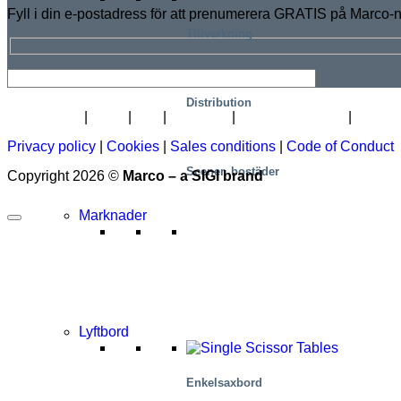
Fyll i din e-postadress för att prenumerera GRATIS på Marco-
Tillverkning
Distribution
Nyhetsbrev
Jobb
Om
Certifikat
Distributörskarta
Lift A
Privacy policy
|
Cookies
|
Sales conditions
|
Code of Conduct
Scener, bostäder
Copyright 2026 ©
Marco – a SIGI brand
Marknader
Lyftbord
Enkelsaxbord