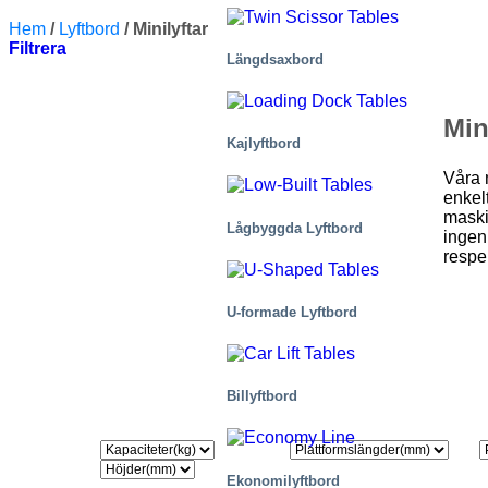
Hem
/
Lyftbord
/
Minilyftar
Filtrera
Längdsaxbord
Min
Kajlyftbord
Våra m
enkel
maski
Lågbyggda Lyftbord
ingen
respe
U-formade Lyftbord
Billyftbord
Ekonomilyftbord