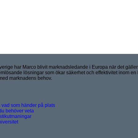
ige har Marco blivit marknadsledande i Europa när det gäller a
)
emlösande lösningar som ökar säkerhet och effektivitet inom en l
nje med marknadens behov.
om vad som händer på plats
 du behöver veta
istikutmaningar
versitet