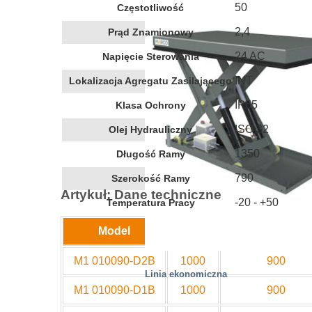
50
Częstotliwość
2,4
Prąd Znamionowy
24 AC
Napięcie Sterowania
INT
Lokalizacja Agregatu Zasilającego
IP55
Klasa Ochrony
ISO 32
Olej Hydrauliczny
1350
Długość Ramy
790
Szerokość Ramy
Artykuł: Dane techniczne
-20 - +50
Temperatura Pracy
Model
Udźwig
Skok podnosze
M1 010090-D2B
1000
900
Linia ekonomiczna
M1 010090-D1B
1000
900