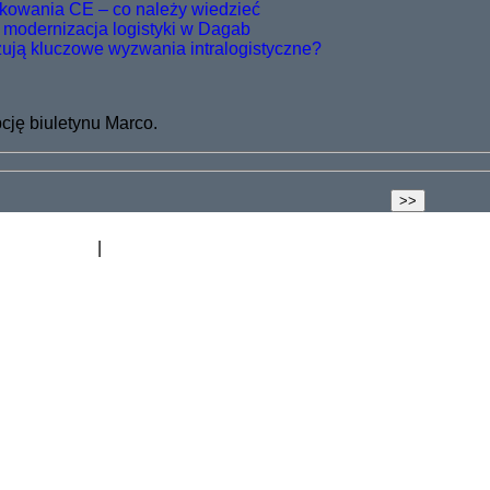
kowania CE – co należy wiedzieć
 modernizacja logistyki w Dagab
zują kluczowe wyzwania intralogistyczne?
ję biuletynu Marco.
odnoszenia
Blog