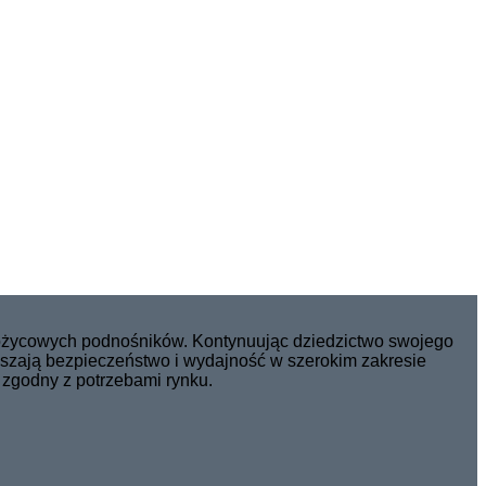
nożycowych podnośników. Kontynuując dziedzictwo swojego
kszają bezpieczeństwo i wydajność w szerokim zakresie
 zgodny z potrzebami rynku.