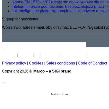
Norma EN 1570-1:2024 staje się obowiązkowa dla ozna
Inteligentniejsze podnoszenie, bezpieczniejsza praca —
Jak inteligentne platformy kompletacji zamówień rozwią
Signup for newsletter
Wpisz swój adres e-mail, aby otrzymać BEZPŁATNĄ subskrypc
Biuletyn
Kariera
O
Certyfikat
Dystrybutorzy
Akademia p
Privacy policy
|
Cookies
|
Sales conditions
|
Code of Conduct
Copyright 2026 ©
Marco – a SIGI brand
Automotive