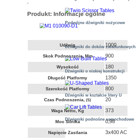
.
Produkt: Informacje ogólne
Podwójne dźwigniki nożycowe
1000
Udźwig
Dźwigniki do doków załadunkowych
900
Skok Podnoszenia, Mm
180
Wysokość
Dźwigniki o niskiej konstrukcji
1350
Długość Platformy
800
Szerokość Platformy
Dźwigniki w kształcie litery U
20
Czas Podnoszenia,
(s)
373
Waga Netto, Kg
Dźwigniki podnośne samochodowe
0,98
Moc Silnika
3x400 AC
Napięcie Zasilania