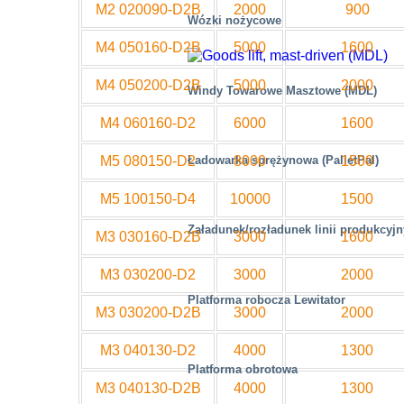
M2 020090-D2B
2000
900
Wózki nożycowe
M4 050160-D2B
5000
1600
M4 050200-D2B
5000
2000
Windy Towarowe Masztowe (MDL)
M4 060160-D2
6000
1600
M5 080150-D2
8000
1500
Ładowarka sprężynowa (PalletPal)
M5 100150-D4
10000
1500
Załadunek/rozładunek linii produkcyj
M3 030160-D2B
3000
1600
M3 030200-D2
3000
2000
Platforma robocza Lewitator
M3 030200-D2B
3000
2000
M3 040130-D2
4000
1300
Platforma obrotowa
M3 040130-D2B
4000
1300