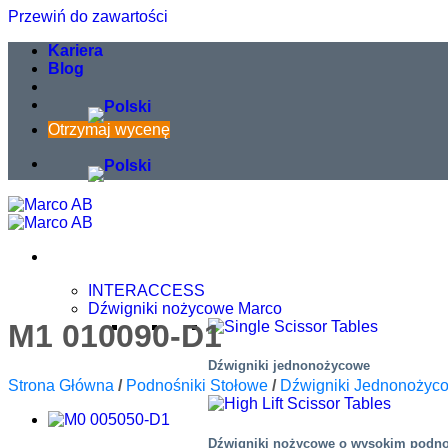
Przewiń do zawartości
Kariera
Blog
Otrzymaj wycenę
INTERACCESS
Dźwigniki nożycowe Marco
M1 010090-D1
Dźwigniki jednonożycowe
Strona Główna
/
Podnośniki Stołowe
/
Dźwigniki Jednonożyc
Dźwigniki nożycowe o wysokim podn