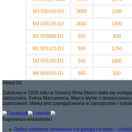
M3 030110-D2
3000
1100
M3 030130-D2
3000
1300
M1 005090-D1
500
900
M1 005125-D1
500
1250
M2 005160-D1
500
1600
M0 005050-D1
500
500
About Us
Założona w 1935 roku w Szwecji firma Marco stała się euro
założyciela, Svena Marcussona, Marco słynie z dostarczania
zastosowań. Marka jest zaangażowana w zarządzanie i szkolen
Transport lotniczy
Najnowsze wiadomości
Dobre szkolenie serwisowe nie polega na teorii – chodzi o