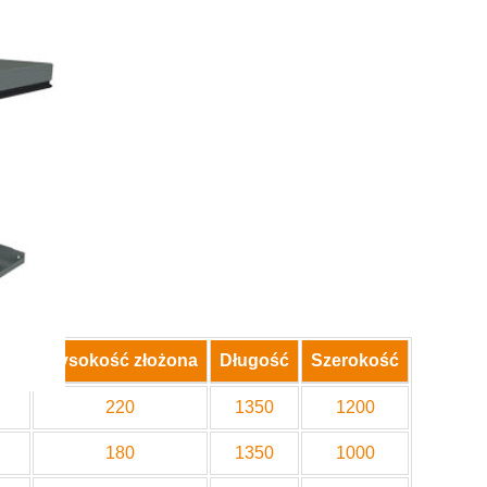
nia
Wysokość złożona
Długość
Szerokość
220
1350
1200
180
1350
1000