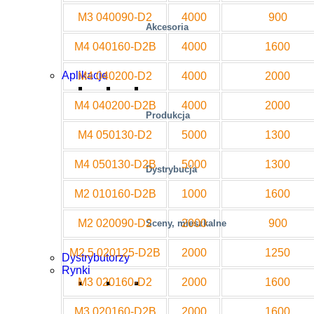
M3 040090-D2
4000
900
Akcesoria
M4 040160-D2B
4000
1600
Aplikacje
M4 040200-D2
4000
2000
M4 040200-D2B
4000
2000
Produkcja
M4 050130-D2
5000
1300
M4 050130-D2B
5000
1300
Dystrybucja
M2 010160-D2B
1000
1600
M2 020090-D2
2000
900
Sceny, mieszkalne
M2,5 020125-D2B
2000
1250
Dystrybutorzy
Rynki
M3 020160-D2
2000
1600
M3 020160-D2B
2000
1600