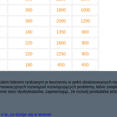
300
1800
1000
300
2000
1200
180
1350
800
220
1800
800
220
2250
800
180
850
650
pejskim liderem rynkowym w tworzeniu w pełni dostosowanych 
 innowacyjnych rozwiązań rozwiązujących problemy, które zwię
ie sieci dystrybutorów, zapewniając, że rozwój produktów jest
 to, co dzieje się w terenie