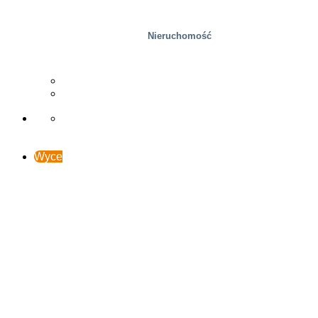
Nieruchomość
Drzewny
Studia przypadków
Wsparcie i kontakt
Wyceń online