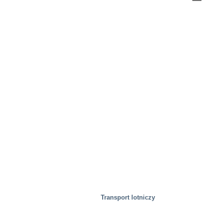
Transport lotniczy
Zdrowie i medycyna