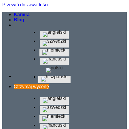
Przewiń do zawartości
Kariera
Blog
Otrzymaj wycenę