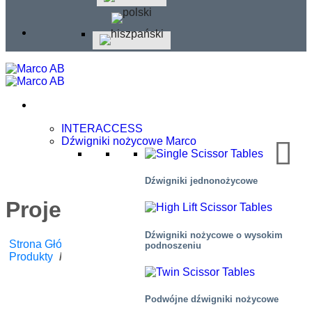
INTERACCESS
Dźwigniki nożycowe Marco
Dźwigniki jednonożycowe
Projekt: Katar
Dźwigniki nożycowe o wysokim
Strona Główna
/
Blog
/
Wiadomości Korporacyjne
,
podnoszeniu
Produkty
/
Projekt: Katar
Podwójne dźwigniki nożycowe