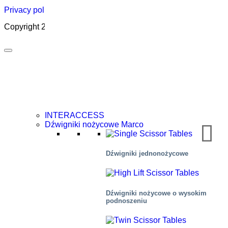
Privacy policy
|
Cookies
|
Sales conditions
|
Code of Conduct
Copyright 2026 ©
Marco – a SIGI brand
INTERACCESS
Dźwigniki nożycowe Marco
Dźwigniki jednonożycowe
Automotive
Dźwigniki nożycowe o wysokim
podnoszeniu