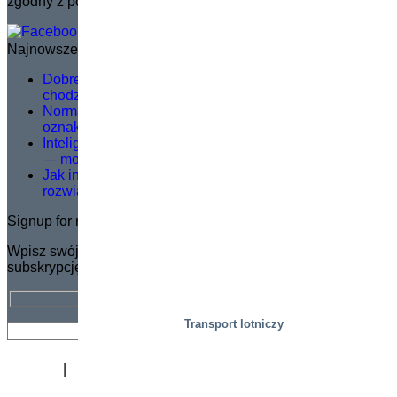
zgodny z potrzebami rynku.
Najnowsze wiadomości
Dobre szkolenie serwisowe nie polega na teorii –
chodzi o to, co dzieje się w terenie
Norma EN 1570-1:2024 staje się obowiązkowa dla
oznakowania CE – co należy wiedzieć
Inteligentniejsze podnoszenie, bezpieczniejsza praca
— modernizacja logistyki w Dagab
Jak inteligentne platformy kompletacji zamówień
rozwiązują kluczowe wyzwania intralogistyczne?
Signup for newsletter
Wpisz swój adres e-mail, aby otrzymać BEZPŁATNĄ
subskrypcję biuletynu Marco.
Transport lotniczy
Biuletyn
Kariera
O
Certyfikat
Dystrybutorzy
Akademia
podnoszeni