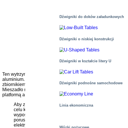
Dźwigniki do doków załadunkowych
Dźwigniki o niskiej konstrukcji
Dźwigniki w kształcie litery U
Ten wytrzymały stół podnośny będzie używany w hucie
aluminium. Stół podnośnikowy będzie umieszczony pod
Dźwigniki podnośne samochodowe
zbiornikiem wypełnionym aluminium o dużej wyporności.
Mieszadło magnetyczne zostanie umieszczone pomiędzy
platformą a zbiornikiem, aby utrzymać mieszanie aluminium.
Aby zapewnić elastyczny dostęp do platformy w
Linia ekonomiczna
celu konserwacji / serwisowania, jest ona
wyposażona w zmotoryzowaną ramę koła, która
porusza się po szynie. Wszystkie urządzenia
elektryczne i hydrauliczne są zaprojektowane do
Wózki nożycowe