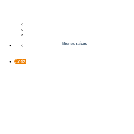
Madera
Casos prácticos
Soporte y contacto
INTERACCESO
Bienes raíces
Cotización