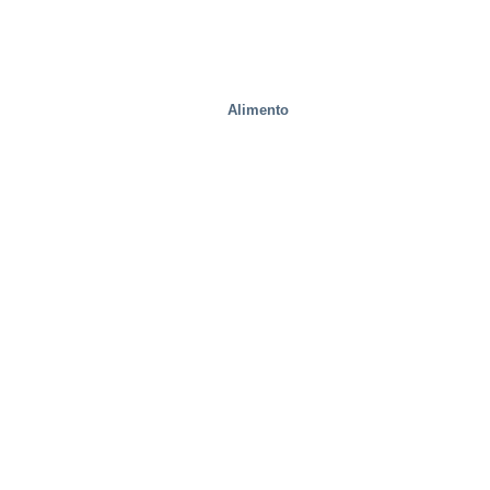
Alimento
fábricas de acero