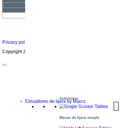
Hoja
Carreras
Acerca
Certificado
Distribuidor
informativa
profesionales
de
Privacy policy
|
Cookies
|
Sales conditions
|
Code of Conduct
Copyright 2026 ©
Marco – a SIGI brand
Automotor
Elevadores de tijera by Marco
Mesas de tijera simple