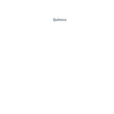
Químico
Bienes raíces