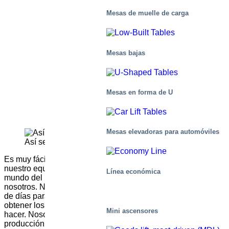
Mesas de muelle de carga
Mesas bajas
Mesas en forma de U
Mesas elevadoras para automóviles
Así se hace
Es muy fácil. Simplemente envíe un correo electrónico a
nuestro equipo del Boletín y díganos qué tipo de historia del
Línea económica
mundo del posicionamiento vertical le gustaría compartir con
nosotros. Nos pondremos en contacto con usted en un par
de días para mantener una breve entrevista telefónica y
obtener los detalles del artículo. Eso es todo lo que tiene que
Mini ascensores
hacer. Nosotros nos encargaremos de toda la redacción,
producción de imágenes, etc. Lo único que necesitamos de