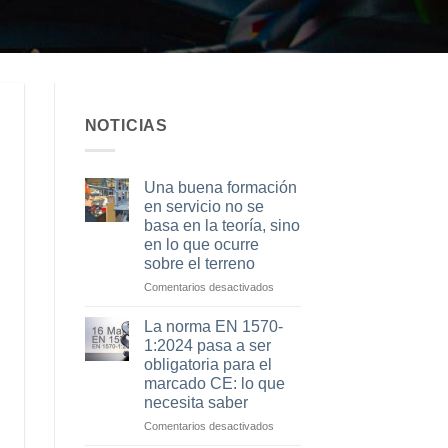
NOTICIAS
Una buena formación
en servicio no se
basa en la teoría, sino
en lo que ocurre
sobre el terreno
en
Comentarios desactivados
Una
buena
La norma EN 1570-
formación
1:2024 pasa a ser
en
obligatoria para el
servicio
marcado CE: lo que
no
necesita saber
se
basa
en
Comentarios desactivados
en
La