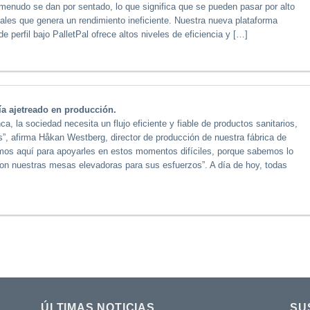
A menudo se dan por sentado, lo que significa que se pueden pasar por alto
nales que genera un rendimiento ineficiente. Nuestra nueva plataforma
de perfil bajo PalletPal ofrece altos niveles de eficiencia y […]
día ajetreado en producción.
, la sociedad necesita un flujo eficiente y fiable de productos sanitarios,
s”, afirma Håkan Westberg, director de producción de nuestra fábrica de
os aquí para apoyarles en estos momentos difíciles, porque sabemos lo
on nuestras mesas elevadoras para sus esfuerzos”. A día de hoy, todas
ÚLTIMAS NOTICIAS
SU