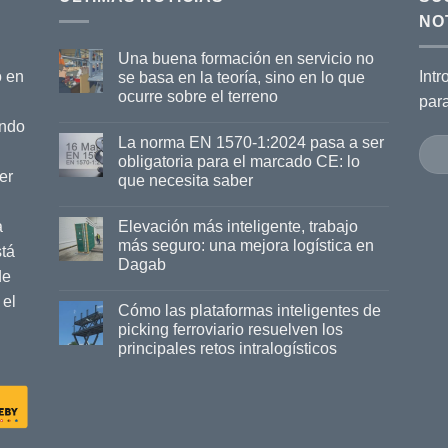
NO
Una buena formación en servicio no
o en
Intr
se basa en la teoría, sino en lo que
ocurre sobre el terreno
par
ando
La norma EN 1570-1:2024 pasa a ser
obligatoria para el marcado CE: lo
er
que necesita saber
a
Elevación más inteligente, trabajo
más seguro: una mejora logística en
tá
Dagab
de
 el
Cómo las plataformas inteligentes de
picking ferroviario resuelven los
principales retos intralogísticos