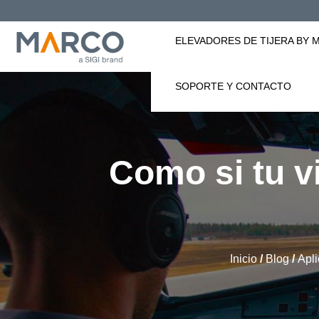
Saltar
al
ELEVADORES DE TIJERA BY
contenido
SOPORTE Y CONTACTO
Como si tu v
Inicio
/
Blog
/
Apl