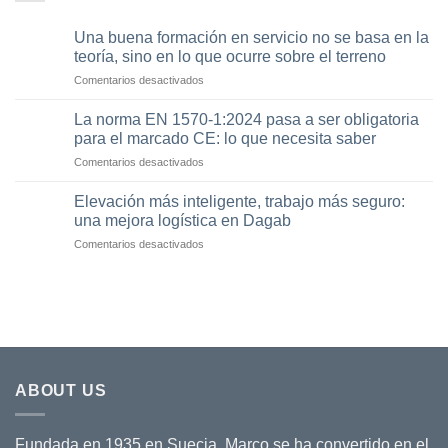
Una buena formación en servicio no se basa en la
teoría, sino en lo que ocurre sobre el terreno
Comentarios desactivados
en
Una
buena
La norma EN 1570-1:2024 pasa a ser obligatoria
formación
para el marcado CE: lo que necesita saber
en
Comentarios desactivados
en
servicio
La
no
norma
Elevación más inteligente, trabajo más seguro:
se
EN
basa
una mejora logística en Dagab
1570-
en
Comentarios desactivados
en
1:2024
la
Elevación
pasa
teoría,
más
a
sino
inteligente,
ser
en
trabajo
obligatoria
lo
más
para
que
seguro:
el
ocurre
una
marcado
sobre
mejora
CE:
el
ABOUT US
logística
lo
terreno
en
que
Dagab
necesita
Fundada en 1935 en Suecia, Marco se ha convertido en el