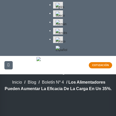
Saltar
al
contenido
Los alimentadores pueden aumentar la
COTIZACIÓN
eficacia de la carga en un 35%.
Inicio
/
Blog
/
Boletín Nº 4
/
Los Alimentadores
Pueden Aumentar La Eficacia De La Carga En Un 35%.