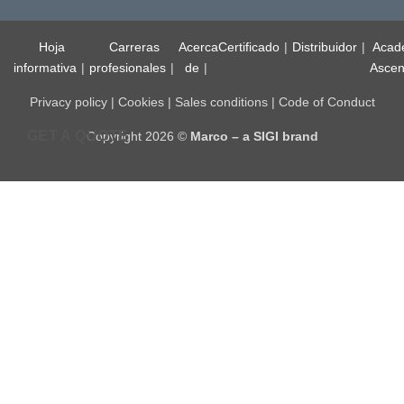
Hoja
Carreras
Acerca
Certificado
Distribuidor
Acad
informativa
profesionales
de
Ascen
Privacy policy
|
Cookies
|
Sales conditions
|
Code of Conduct
GET A QUOTE
Copyright 2026 ©
Marco – a SIGI brand