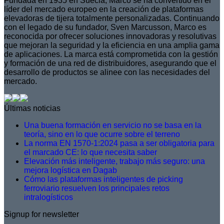
Fundada en 1935 en Suecia, Marco se ha convertido en el
líder del mercado europeo en la creación de plataformas
elevadoras de tijera totalmente personalizadas. Continuando
con el legado de su fundador, Sven Marcusson, Marco es
reconocida por ofrecer soluciones innovadoras y resolutivas
que mejoran la seguridad y la eficiencia en una amplia gama
de aplicaciones. La marca está comprometida con la gestión
y formación de una red de distribuidores, asegurando que el
desarrollo de productos se alinee con las necesidades del
mercado.
Últimas noticias
Una buena formación en servicio no se basa en la
teoría, sino en lo que ocurre sobre el terreno
La norma EN 1570-1:2024 pasa a ser obligatoria para
el marcado CE: lo que necesita saber
Elevación más inteligente, trabajo más seguro: una
mejora logística en Dagab
Cómo las plataformas inteligentes de picking
ferroviario resuelven los principales retos
intralogísticos
Signup for newsletter