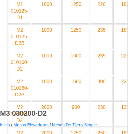
M1
1000
1250
220
1800
010125-
D1
M2
1000
1250
235
1800
010125-
D2B
M2
1000
1600
235
2250
010160-
D2
M2
1000
1600
300
2250
010160-
D2B
M2
2000
900
230
1350
M3 030200-D2
020090-
D2
Inicio
/
Mesas Elevadoras
/
Mesas De Tijera Simple
M2
2000
1250
250
1800