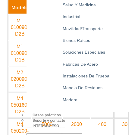
de
Altura
Salud Y Medicina
Modelo
Capacidad
elevación
cerrada
Longit
Industrial
M1
1000
900
220
1350
010090-
Movilidad/Transporte
D2B
Bienes Raíces
M1
1000
900
180
1350
Soluciones Especiales
010090-
D1B
Fábricas De Acero
M2
2000
900
230
1350
Instalaciones De Prueba
020090-
D2B
Manejo De Residuos
M4
5000
1600
400
2500
Madera
050160-
D2B
Casos prácticos
Soporte y contacto
M4
5000
2000
400
3000
INTERACCESO
050200-