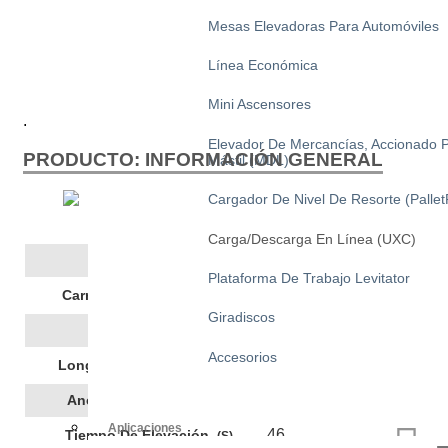
Mesas Elevadoras Para Automóviles
Línea Económica
Mini Ascensores
.
Elevador De Mercancías, Accionado 
PRODUCTO: INFORMACIÓN GENERAL
Mástil (MDL)
Cargador De Nivel De Resorte (Pallet
Solicitar presupuesto
Carga/descarga En Línea (UXC)
3000
Capacidad
Plataforma De Trabajo Levitator
2000
Carrera De Elevación, Mm
Giradiscos
300
Altura
Accesorios
3000
Longitud De La Plataforma
1200
Ancho De La Plataforma
Aplicaciones
46
Tiempo De Elevación,
(s)