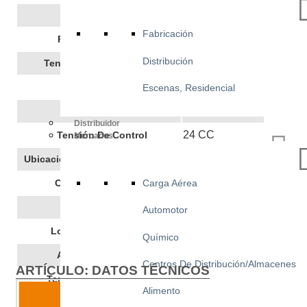
720
Peso Neto, Kg
Fabricación
2,86
Potencia Del Motor
Distribución
400 CA 3~/N/PE
Tensión De Alimentación
50
Frecuencia
Escenas, Residencial
5,9
Corriente Nominal
Distribuidor
24 CC
Tensión De Control
Mercados
INT
Ubicación Del Grupo De Potencia
IP55
Clase De Protección
Carga Aérea
ISO 32
Aceite Hidráulico
Automotor
2800
Longitud Del Bastidor
Químico
960
Ancho Del Bastidor
Centros De Distribución/Almacenes
ARTÍCULO: DATOS TÉCNICOS
-20 - +50
Temperatura De Trabajo
Alimento
Carrera