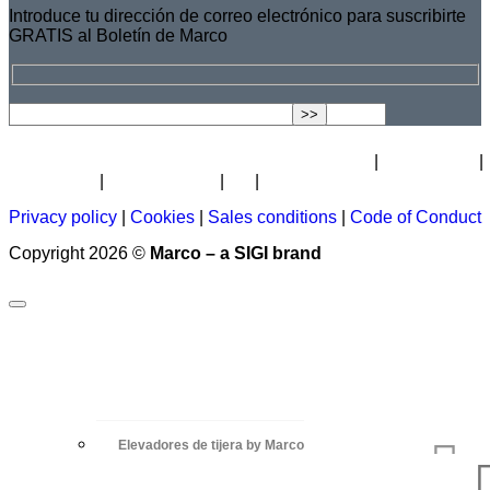
Introduce tu dirección de correo electrónico para suscribirte
GRATIS al Boletín de Marco
Hoja
Carreras
Acerca
Certificado
Distribuidor
informativa
profesionales
de
Privacy policy
|
Cookies
|
Sales conditions
|
Code of Conduct
Copyright 2026 ©
Marco – a SIGI brand
Elevadores de tijera by Marco