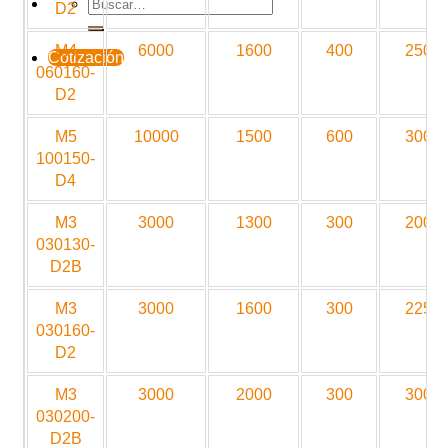
D2
M4
6000
1600
400
2500
Cotización
060160-
D2
M5
10000
1500
600
3000
100150-
D4
M3
3000
1300
300
2000
030130-
D2B
M3
3000
1600
300
2250
030160-
D2
M3
3000
2000
300
3000
030200-
D2B