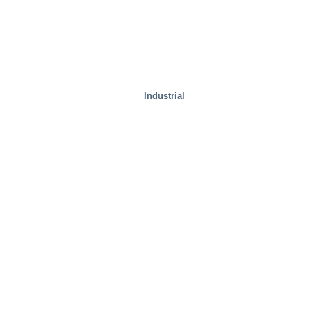
Manejo de residuos
Industrial