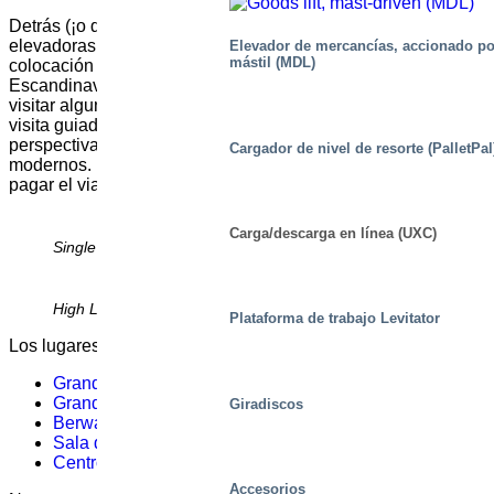
Detrás (¡o debajo!) del escenario, nuestras mesas
elevadoras desempeñan un papel fundamental en la
Elevador de mercancías, accionado po
mástil (MDL)
colocación de suelos en más de 20 lugares de toda
Escandinavia. Nos gustaría ofrecerle la oportunidad de
visitar algunos de ellos, en una inspiradora y fascinante
visita guiada que le proporcionará nuevas y emocionantes
perspectivas sobre cómo se presentan los eventos culturales
Cargador de nivel de resorte (PalletPal
modernos. La visita es totalmente gratuita (sólo tendrá que
pagar el viaje y el alojamiento).
Carga/descarga en línea (UXC)
Single Scissor Tables
High Lift Scissor Tables
Plataforma de trabajo Levitator
Los lugares de la gira son:
Grand Hotel
, Estocolmo
Grand Hotel Wintergarden
, Estocolmo
Giradiscos
Berwaldhallen
, Estocolmo
Sala de conciertos de Estocolmo
Centro de congresos Stockholm Waterfront
Accesorios