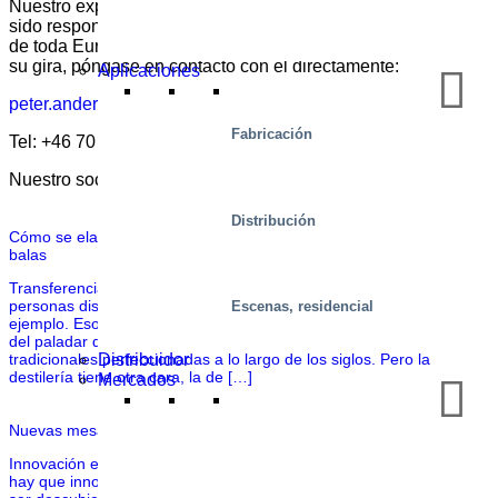
Nuestro experto en tecnología escénica Peter Andersson ha
sido responsable de cientos de mesas elevadoras en salas
de toda Europa. Para obtener más información o hablar de
su gira, póngase en contacto con él directamente:
Aplicaciones
peter.andersson@vpgab.com
Fabricación
Tel: +46 70 546 62 43
Nuestro socio:
Helen Smith
Distribución
Cómo se elabora el whisky irlandés con seguridad a prueba de
balas
Transferencia de cañones con seguro antibalas Millones de
personas disfrutan del whisky irlandés, solo o en café irlandés, por
Escenas, residencial
ejemplo. Esos exquisitos sabores son el resultado de la sensibilidad
del paladar de los destiladores y de las técnicas artesanales
Distribuidor
tradicionales perfeccionadas a lo largo de los siglos. Pero la
destilería tiene otra cara, la de […]
Mercados
Nuevas mesas híbridas para acortar plazos y mejorar la calidad
Innovación en una nueva plataforma de mesa elevadora siempre
hay que innovar desde la base. Hay muchos avances esperando a