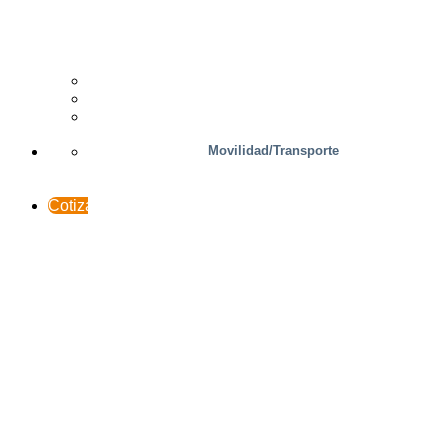
Madera
Casos prácticos
Soporte y contacto
INTERACCESO
Movilidad/Transporte
Cotización