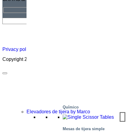
Hoja
Carreras
Acerca
Certificado
Distribuidor
informativa
profesionales
de
Privacy policy
|
Cookies
|
Sales conditions
|
Code of Conduct
Copyright 2026 ©
Marco – a SIGI brand
Químico
Elevadores de tijera by Marco
Mesas de tijera simple