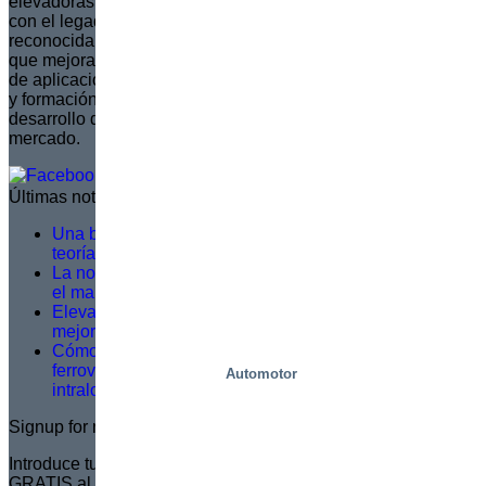
elevadoras de tijera totalmente personalizadas. Continuando
con el legado de su fundador, Sven Marcusson, Marco es
reconocida por ofrecer soluciones innovadoras y resolutivas
que mejoran la seguridad y la eficiencia en una amplia gama
de aplicaciones. La marca está comprometida con la gestión
y formación de una red de distribuidores, asegurando que el
desarrollo de productos se alinee con las necesidades del
mercado.
Últimas noticias
Una buena formación en servicio no se basa en la
teoría, sino en lo que ocurre sobre el terreno
La norma EN 1570-1:2024 pasa a ser obligatoria para
el marcado CE: lo que necesita saber
Elevación más inteligente, trabajo más seguro: una
mejora logística en Dagab
Cómo las plataformas inteligentes de picking
ferroviario resuelven los principales retos
Automotor
intralogísticos
Signup for newsletter
Introduce tu dirección de correo electrónico para suscribirte
GRATIS al Boletín de Marco