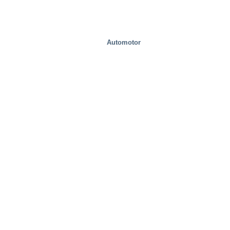
Automotor
Bienes raíces