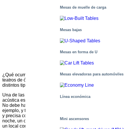
Mesas de muelle de carga
Mesas bajas
Mesas en forma de U
Mesas elevadoras para automóviles
¿Qué ocurre entre bastidores en las salas de conciertos y los
teatros de ópera? ¿Cómo se crea la acústica ideal para
distintos tipos de actuaciones, por ejemplo?
Una de las contribuciones más importantes a una buena
Línea económica
acústica es colocar correctamente el suelo para la actuación.
No debe haber huecos ni cambios de nivel no deseados, por
ejemplo, y toda la operación debe realizarse de forma rápida
y precisa con el mínimo trastorno. Un cuarteto de cuerda una
Mini ascensores
noche, un concierto de rock al día siguiente… los retos para
un local concurrido son evidentes.