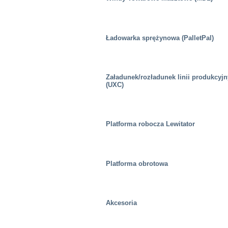
Ładowarka sprężynowa (PalletPal)
Załadunek/rozładunek linii produkcyj
(UXC)
Platforma robocza Lewitator
Platforma obrotowa
Akcesoria
Zdrowie i medycyna