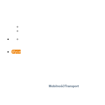
Drzewny
Studia przypadków
Wsparcie i kontakt
Wyceń online
Mobilność/Transport