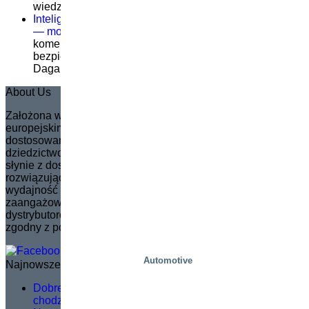
wiedzieć
została wyłączona
Inteligentniejsze podnoszenie, bezpieczniejsza praca
— modernizacja logistyki w Dagab
Możliwość
komentowania
Inteligentniejsze podnoszenie,
bezpieczniejsza praca — modernizacja logistyki w
Dagab
została wyłączona
About Us
Założona w 1935 roku w Szwecji firma Marco stała się
europejskim liderem rynkowym w tworzeniu w pełni
dostosowanych nożycowych podnośników. Kontynuując
dziedzictwo swojego założyciela, Svena Marcussona, Marco
słynie z dostarczania innowacyjnych rozwiązań
rozwiązujących problemy, które zwiększają bezpieczeństwo i
wydajność w szerokim zakresie zastosowań. Marka jest
zaangażowana w zarządzanie i szkolenie sieci
dystrybutorów, zapewniając, że rozwój produktów jest
zgodny z potrzebami rynku.
Automotive
Najnowsze wiadomości
Dobre szkolenie serwisowe nie polega na teorii –
chodzi o to, co dzieje się w terenie