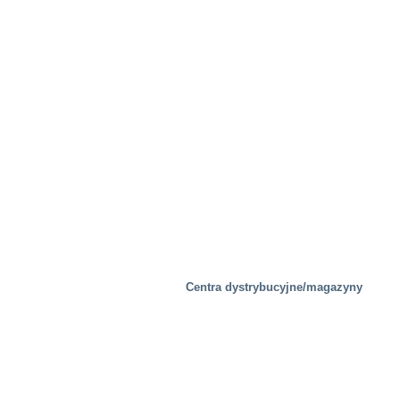
Rozwiązania specjalne
Centra dystrybucyjne/magazyny