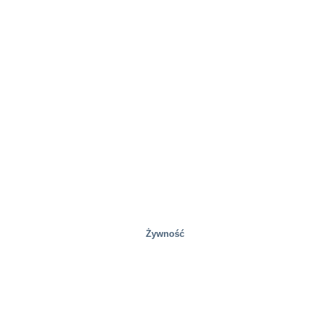
Huty stali
Żywność