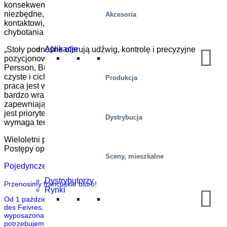
konsekwentnie na całej powierzchni płótna. Jest to również
niezbędne, aby zapobiec jakiemukolwiek fizycznemu
Akcesoria
kontaktowi, który mógłby uszkodzić obraz. Ten 1 mm
chybotania naprawdę może być katastrofą.
Aplikacje
„Stoły podnośne oferują udźwig, kontrolę i precyzyjne
pozycjonowanie, których wymagają skanery” – mówi Niklas
Persson, Business Engineer Manager w VPG. „Są również
czyste i ciche w działaniu. Ma to kluczowe znaczenie, gdy
Produkcja
praca jest wykonywana nie tylko publicznie, ale także w
bardzo wrażliwym środowisku w Rijksmuseum. I oczywiście
zapewniają bezpieczne środowisko pracy dla personelu, co
jest priorytetem, gdy pracują na wysokościach, których
Dystrybucja
wymaga ten obraz „.
Wieloletni projekt jest realizowany na widoku publicznym.
Postępy operacji Night Watch można również śledzić
tutaj
.
Sceny, mieszkalne
Pojedyncze nożyce Marco M4
Wszystko o restauracji
Dystrybutorzy
Przenosimy francuskie biuro!
Rynki
Od 1 października 2019 r. naszym nowym adresem będzie: 27 rue
des Feivres, Actipôle 57070 – Metz Francja Nasza dobrze
wyposażona nowa siedziba zapewnia przestrzeń, której
potrzebujemy, aby lepiej służyć klientom. „Przeprowadzka jest