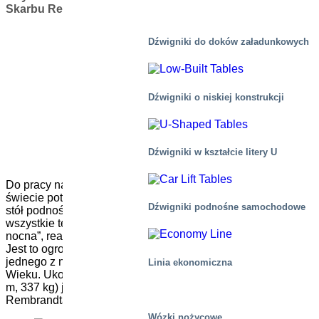
Skarbu Rembrandta
Dźwigniki do doków załadunkowych
Dźwigniki o niskiej konstrukcji
Dźwigniki w kształcie litery U
Do pracy nad jednym z największych skarbów sztuki na
świecie potrzebne są stabilne ręce, stabilny sprzęt i stabilny
Dźwigniki podnośne samochodowe
stół podnośny: Strażą nocną Rembrandta. Na szczęście
wszystkie te elementy są dostępne w ramach operacji „Straż
nocna”, realizowanej obecnie w Rijksmuseum w Holandii.
Jest to ogromny projekt mający na celu odrestaurowanie
jednego z najsłynniejszych dzieł holenderskiego Złotego
Linia ekonomiczna
Wieku. Ukończony w 1642 roku, ogromny obraz (3,79 x 4,53
m, 337 kg) jest jednym z najbardziej lubianych dzieł
Rembrandta.
Wózki nożycowe