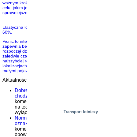
ważnym krokiem w kierunku realizacji naszego długoterminowego
celu, jakim jest zapewnienie naszym klientom lepszego wsparcia i
sprawniejszej obsługi” – mówi Jean Guillaume […]
Elastyczna logistyka pomogła firmie Picnic zwiększyć wydajność o
60%.
Picnic to internetowy supermarket z najniższymi cenami, który
zapewnia bezpłatne dostawy do wszystkich klientów. Picnic
rozpoczął działalność w 2015 roku w Amersfoort w Holandii, z
zaledwie czterema pojazdami dostawczymi. Obecnie firma jest
najszybciej rozwijającą się w kraju, z flotą ponad 800 pojazdów w 70
lokalizacjach w całym kraju. Picnic realizuje wszystkie dostawy
małymi pojazdami z […]
Aktualności
Dobre szkolenie serwisowe nie polega na teorii –
chodzi o to, co dzieje się w terenie
Możliwość
komentowania
Dobre szkolenie serwisowe nie polega
na teorii – chodzi o to, co dzieje się w terenie
została
Transport lotniczy
wyłączona
Norma EN 1570-1:2024 staje się obowiązkowa dla
oznakowania CE – co należy wiedzieć
Możliwość
komentowania
Norma EN 1570-1:2024 staje się
obowiązkowa dla oznakowania CE – co należy