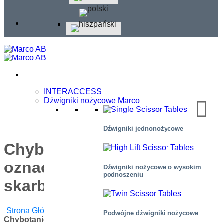
INTERACCESS
Dźwigniki nożycowe Marco
Dźwigniki jednonożycowe
Chybotanie o 1 mm może
oznaczać katastrofę dla
Dźwigniki nożycowe o wysokim
podnoszeniu
skarbu Rembrandta
Strona Główna
/
Blog
/
Aplikacje
,
Produkty
/
Podwójne dźwigniki nożycowe
Chybotanie O 1 Mm Może Oznaczać Katastrofę Dla