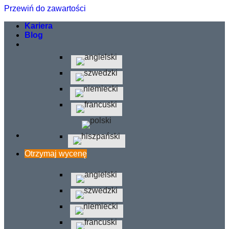
Przewiń do zawartości
Kariera
Blog
Otrzymaj wycenę