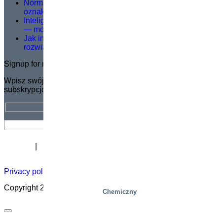
Norma EN 1570-1:2024 staje się obowiązkowa dla
oznakowania CE – co należy wiedzieć
Inteligentniejsze podnoszenie, bezpieczniejsza praca
— modernizacja logistyki w Dagab
Jak inteligentne platformy kompletacji zamówień
rozwiązują kluczowe wyzwania intralogistyczne?
Signup for newsletter
Wpisz swój adres e-mail, aby otrzymać BEZPŁATNĄ
subskrypcję biuletynu Marco.
Biuletyn
Kariera
O
Certyfikat
Dystrybutorzy
Akademia
podnoszeni
Privacy policy
|
Cookies
|
Sales conditions
|
Code of Conduct
Copyright 2026 ©
Marco – a SIGI brand
Chemiczny