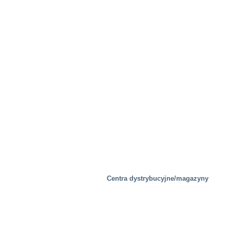
Obiekty testowe
Centra dystrybucyjne/magazyny