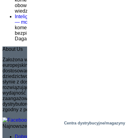
obowiązkowa dla oznakowania CE – co należy
wiedzieć
została wyłączona
Inteligentniejsze podnoszenie, bezpieczniejsza praca
— modernizacja logistyki w Dagab
Możliwość
komentowania
Inteligentniejsze podnoszenie,
bezpieczniejsza praca — modernizacja logistyki w
Dagab
została wyłączona
About Us
Założona w 1935 roku w Szwecji firma Marco stała się
europejskim liderem rynkowym w tworzeniu w pełni
dostosowanych nożycowych podnośników. Kontynuując
dziedzictwo swojego założyciela, Svena Marcussona, Marco
słynie z dostarczania innowacyjnych rozwiązań
rozwiązujących problemy, które zwiększają bezpieczeństwo i
wydajność w szerokim zakresie zastosowań. Marka jest
zaangażowana w zarządzanie i szkolenie sieci
dystrybutorów, zapewniając, że rozwój produktów jest
zgodny z potrzebami rynku.
Centra dystrybucyjne/magazyny
Najnowsze wiadomości
Dobre szkolenie serwisowe nie polega na teorii –