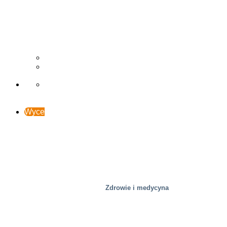
Drzewny
Studia przypadków
Wsparcie i kontakt
Wyceń online
Zdrowie i medycyna