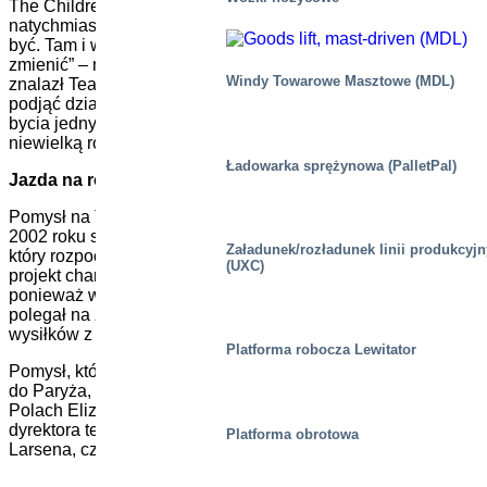
The Children’s Cancer Foundation, a decyzja Niclasa była
natychmiastowa. „Pomyślałem, że tak po prostu nie może
być. Tam i wtedy zdecydowałem, że muszę spróbować coś
zmienić” – mówi Niclas. Niclas poszperał w Internecie i
Windy Towarowe Masztowe (MDL)
znalazł Team Rynkeby, a wkrótce potem zdecydował się
podjąć działania i dołączyć do nich. Marco jest dumny z
bycia jednym ze sponsorów Team Rynkeby, odgrywając
niewielką rolę w ich walce z rakiem u dzieci.
Ładowarka sprężynowa (PalletPal)
Jazda na rowerze dla zdrowia i dobrej sprawy
Pomysł na Team Rynkeby powstał w 2001 roku, a już w
2002 roku stał się rzeczywistością. Knud Vilstrup był tym,
Załadunek/rozładunek linii produkcyj
który rozpoczął inicjatywę i od samego początku nie był to
(UXC)
projekt charytatywny. Chciał poprawić swoje zdrowie,
ponieważ właśnie zdiagnozowano u niego KOL, a pomysł
polegał na znalezieniu sposobu na połączenie jego
wysiłków z niezapomnianym doświadczeniem.
Platforma robocza Lewitator
Pomysł, który przyszedł mu do głowy, to pojechać rowerem
do Paryża, aby obejrzeć ostatni etap Tour de France na
Polach Elizejskich. Aby go zrealizować, zapytał obecnego
dyrektora technicznego Rynkeby Foods, Torbena Møllera-
Platforma obrotowa
Larsena, czy zasponsorowałby mu sok na przejażdżkę.