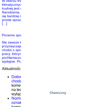
W obliczu trwającego kryzysu energetycznego i zmian
klimatycznych, które dotykają nawet nasze części świata, coraz
trudniej jest wyobrazić sobie białe i śnieżne Święta Bożego
Narodzenia. W czasach takich jak te, ocena zużycia energii wydaje
się bardziej istotna niż kiedykolwiek wcześniej – a co, jeśli istnieją
proste sposoby, aby pozytywnie wpłynąć na tragiczną sytuację i stać
[…]
Poranne spotkania zespołu Lean – lepsza praca i więcej zabawy!
Nie zawsze łatwo jest wprowadzić nowe rutyny, gdy pracownicy są
przyzwyczajeni do określonego sposobu działania, zwłaszcza jeśli
chodzi o spotkania lub ich brak. Spotkania są jedną z praktyk w
pracy, których ludzie zazwyczaj chcą mniej i często mogą stać się
pochłaniaczami czasu, jeśli nie są wykonywane konsekwentnie i
wydajnie. Przez ostatnie cztery lata Flemming Pedersen […]
Aktualności
Dobre szkolenie serwisowe nie polega na teorii –
chodzi o to, co dzieje się w terenie
Możliwość
komentowania
Dobre szkolenie serwisowe nie polega
na teorii – chodzi o to, co dzieje się w terenie
została
Chemiczny
wyłączona
Norma EN 1570-1:2024 staje się obowiązkowa dla
oznakowania CE – co należy wiedzieć
Możliwość
komentowania
Norma EN 1570-1:2024 staje się