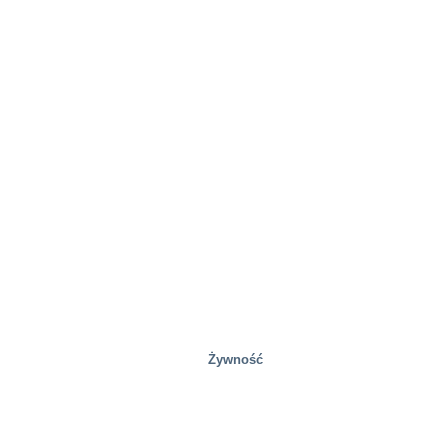
Gospodarka odpadami
Żywność