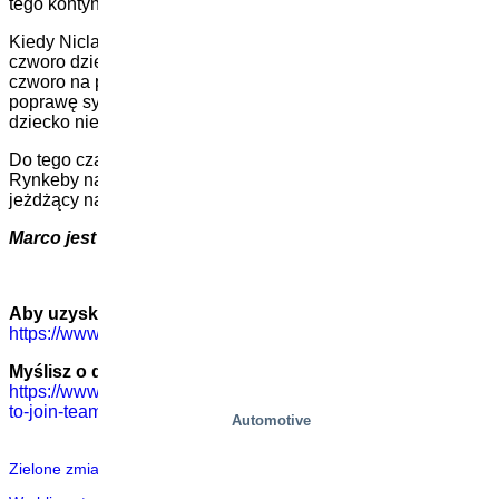
tego kontynuować” – mówi Niclas.
Kiedy Niclas dołączył do Team Rynkeby w 2017 r., troje na
czworo dzieci przeżyło raka u dzieci, a teraz przeżywa
czworo na pięcioro dzieci. „To niesamowite uczucie widzieć
poprawę sytuacji, ale nie zatrzymamy się, dopóki każde
dziecko nie przeżyje” – dodaje.
Do tego czasu można liczyć na to, że zobaczymy Team
Rynkeby na drogach walczący o tych, którzy nie mogą,
jeżdżący na rzecz zmian i lepszego świata bez raka u dzieci.
Marco jest dumnym sponsorem Team Rynkeby.
Aby uzyskać więcej informacji o Team Rynkeby:
https://www.team-rynkeby.com/about-team-rynkeby
Myślisz o dołączeniu do Team Rynkeby?
https://www.team-rynkeby.com/ride-with-team-rynkeby/how-
to-join-team-rynkeby
Automotive
Zielone zmiany na białe święta