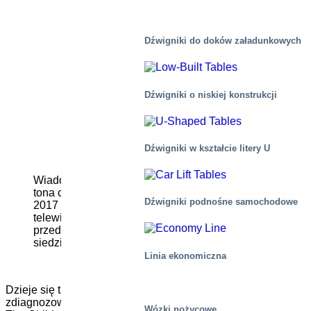
Dźwigniki do doków załadunkowych
Dźwigniki o niskiej konstrukcji
Dźwigniki w kształcie litery U
Wiadomość ta uderzyła w Niclasa Axelssona jak
tona cegieł i naprawdę poruszyła jego serce. W
Dźwigniki podnośne samochodowe
2017 r. siedział wygodnie na kanapie, oglądając
telewizję, gdy pojawiła się reklama
przedstawiająca cztery krzesła, na których
siedziały dzieci, ale czwarte krzesło było puste.
Linia ekonomiczna
Dzieje się tak, ponieważ na każde czworo dzieci, u których
zdiagnozowano raka, tylko troje przeżywa. Nadawcą była
Wózki nożycowe