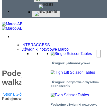
INTERACCESS
Dźwigniki nożycowe Marco
Dźwigniki jednonożycowe
Podejmowanie działań i
walka z rakiem u dzieci
Dźwigniki nożycowe o wysokim
podnoszeniu
Strona Główna
/
Blog
/
Wiadomości Korporacyjne
/
Podejmowanie Działań I Walka Z Rakiem U Dzieci
Podwójne dźwigniki nożycowe