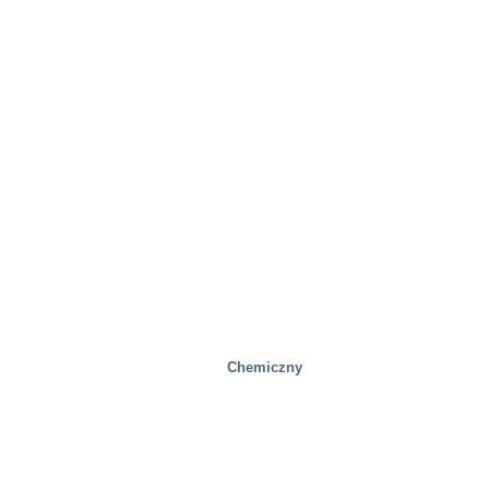
Huty stali
Chemiczny