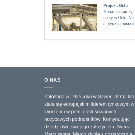
Projekt: Oslo
Marco dostarczył
opery w Oslo, No
statyczną nośnoś
O NAS
Założona w 1935 roku w Szwecji firma Ma
stała się europejskim liderem rynkowym w
tworzeniu w pełni dostosowanych
nożycowych podnośników. Kontynuując
dziedzictwo swojego założyciela, Svena
Marcussona, Marco słynie z dostarczania