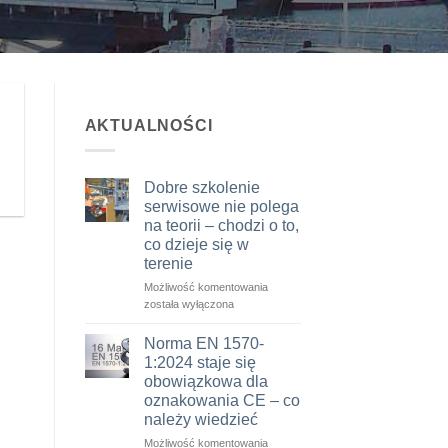
AKTUALNOŚCI
Dobre szkolenie
serwisowe nie polega
na teorii – chodzi o to,
co dzieje się w
terenie
Dobre
Możliwość komentowania
szkolenie
została wyłączona
serwisowe
nie
Norma EN 1570-
polega
1:2024 staje się
na
obowiązkowa dla
teorii
oznakowania CE – co
–
należy wiedzieć
chodzi
o
Norma
Możliwość komentowania