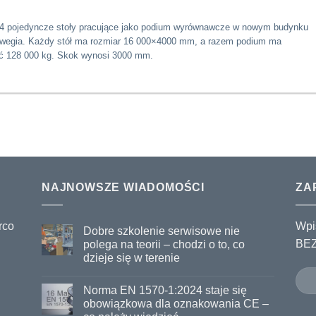
 4 pojedyncze stoły pracujące jako podium wyrównawcze w nowym budynku
rwegia. Każdy stół ma rozmiar 16 000×4000 mm, a razem podium ma
ć 128 000 kg. Skok wynosi 3000 mm.
NAJNOWSZE WIADOMOŚCI
ZA
rco
Wpi
Dobre szkolenie serwisowe nie
BEZ
polega na teorii – chodzi o to, co
dzieje się w terenie
Norma EN 1570-1:2024 staje się
obowiązkowa dla oznakowania CE –