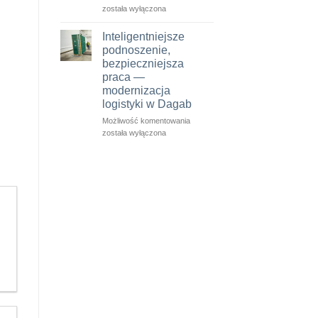
to,
EN
została wyłączona
co
1570-
dzieje
1:2024
Inteligentniejsze
się
staje
podnoszenie,
w
się
bezpieczniejsza
terenie
obowiązkowa
praca —
dla
modernizacja
oznakowania
logistyki w Dagab
CE
–
Inteligentniejsze
Możliwość komentowania
co
podnoszenie,
została wyłączona
należy
bezpieczniejsza
wiedzieć
praca
—
modernizacja
logistyki
w
Dagab