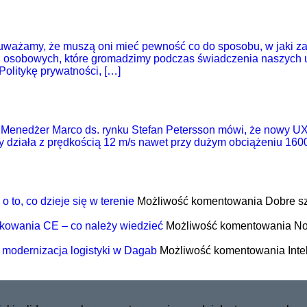
ż uważamy, że muszą oni mieć pewność co do sposobu, w jaki 
ch osobowych, które gromadzimy podczas świadczenia naszych u
olitykę prywatności, […]
Menedżer Marco ds. rynku Stefan Petersson mówi, że nowy UXB 
tóry działa z prędkością 12 m/s nawet przy dużym obciążeniu 16
 to, co dzieje się w terenie
Możliwość komentowania
Dobre sz
kowania CE – co należy wiedzieć
Możliwość komentowania
No
 modernizacja logistyki w Dagab
Możliwość komentowania
Int