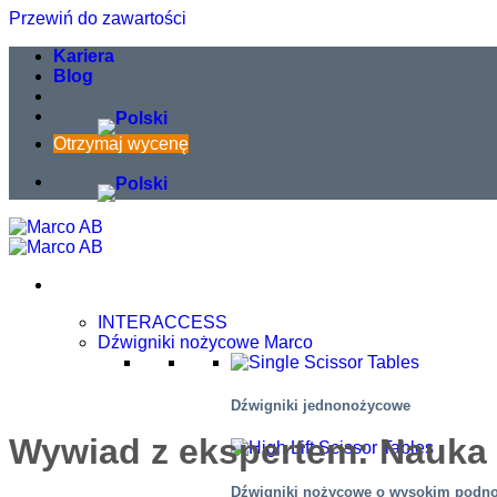
Przewiń do zawartości
Kariera
Blog
Otrzymaj wycenę
INTERACCESS
Dźwigniki nożycowe Marco
Dźwigniki jednonożycowe
Wywiad z ekspertem: Nauka
Dźwigniki nożycowe o wysokim podn