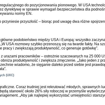
 regulacyjnego do pozycjonowania pionowego. W USA technolo
 przez dyrektywę w sprawie wymagań bezpieczeństwa dla podno
owywaniu normy EN.
 co przyniesie przyszłość – biorąc pod uwagę dwa różne spojrz
no główne podobieństwo między USA i Europą: wszystko zaczyna
. „W USA rozmowy szybko przenoszą się na twarde fakty. Na sz
 pracy i zwiększają produktywność, co generuje gotówkę”.
z urazami pracowników – ostrożnie szacowanych na 25 000 USD
e obniża produktywność i zwiększa zmęczenie. „Jako jeden z pr
echnie wiadomo, że sięganie daleko przed siebie jest prawdop
ła”.
nych (UXC)
czne. Coraz trudniej jest rekrutować młodych, sprawnych lud
t) będą stanowić około 26% siły roboczej w przemyśle wytwórc
nagement. „Aby jak najlepiej wykorzystać umiejętności stars