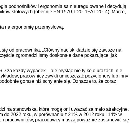
gia podnośników i ergonomia są nieuregulowane i decydują
śników stołowych (obecnie EN 1570-1:2011+A1:2014). Marco,
enia na ergonomię przemysłową.
 się od pracownika. „Główny nacisk kładzie się zawsze na
częście zgromadziliśmy doskonałe dane pokazujące, jak
 za każdy wypadek – ale myśląc nie tylko o urazach, nie
zykładów, pracownicy zwykli umieszczać pozycjonery lub inny
odobnie gorsze niż schylanie się. Oznacza to, że coraz
zi na stanowiska, które mogą oni uważać za mało atrakcyjne.
zym do 2022 roku, w porównaniu z 21% w 2012 roku i 14% w
zych pracowników, pracodawcy muszą poważnie zastanowić się