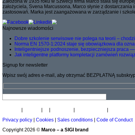
Założona w 1935 roku w Szwecji firma Marco stała się euro
założyciela, Svena Marcussona, Marco słynie z dostarczania
zastosowań. Marka jest zaangażowana w zarządzanie i szkolen
Najnowsze wiadomości
Dobre szkolenie serwisowe nie polega na teorii – chodzi o
Norma EN 1570-1:2024 staje się obowiązkowa dla ozna
Inteligentniejsze podnoszenie, bezpieczniejsza praca —
Jak inteligentne platformy kompletacji zamówień rozwią
Signup for newsletter
Wpisz swój adres e-mail, aby otrzymać BEZPŁATNĄ subskrypc
Biuletyn
Kariera
O
Certyfikat
Dystrybutorzy
Akademia p
Privacy policy
|
Cookies
|
Sales conditions
|
Code of Conduct
Copyright 2026 ©
Marco – a SIGI brand