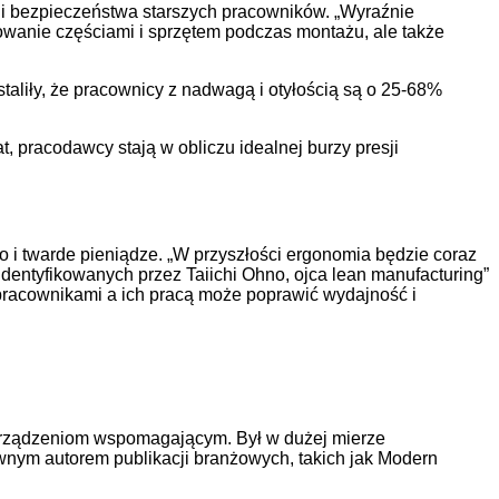
 i bezpieczeństwa starszych pracowników. „Wyraźnie
wrowanie częściami i sprzętem podczas montażu, ale także
taliły, że pracownicy z nadwagą i otyłością są o 25-68%
t, pracodawcy stają w obliczu idealnej burzy presji
 i twarde pieniądze. „W przyszłości ergonomia będzie coraz
dentyfikowanych przez Taiichi Ohno, ojca lean manufacturing”
y pracownikami a ich pracą może poprawić wydajność i
 urządzeniom wspomagającym. Był w dużej mierze
nym autorem publikacji branżowych, takich jak Modern