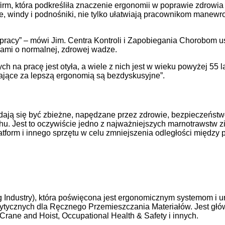
rm, która podkreśliła znaczenie ergonomii w poprawie zdrowia
ylne, windy i podnośniki, nie tylko ułatwiają pracownikom mane
 pracy” – mówi Jim. Centra Kontroli i Zapobiegania Chorobom us
kami o normalnej, zdrowej wadze.
 na pracę jest otyła, a wiele z nich jest w wieku powyżej 55 la
iające za lepszą ergonomią są bezdyskusyjne”.
ają się być zbieżne, napędzane przez zdrowie, bezpieczeństwo
u. Jest to oczywiście jedno z najważniejszych marnotrawstw zi
latform i innego sprzętu w celu zmniejszenia odległości międz
 Industry), która poświęcona jest ergonomicznym systemom i
tycznych dla Ręcznego Przemieszczania Materiałów. Jest głów
rane and Hoist, Occupational Health & Safety i innych.