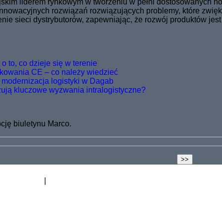
pejskim liderem rynkowym w tworzeniu w pełni dostosowanych 
 innowacyjnych rozwiązań rozwiązujących problemy, które zwię
ie sieci dystrybutorów, zapewniając, że rozwój produktów jest
 to, co dzieje się w terenie
kowania CE – co należy wiedzieć
 modernizacja logistyki w Dagab
zują kluczowe wyzwania intralogistyczne?
ję biuletynu Marco.
odnoszenia
Blog