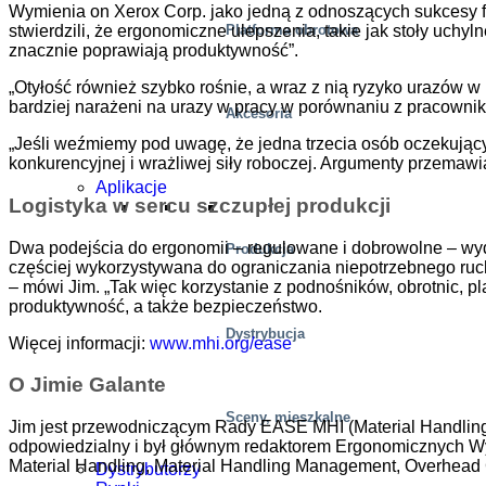
Wymienia on Xerox Corp. jako jedną z odnoszących sukcesy fi
Platforma obrotowa
stwierdzili, że ergonomiczne ulepszenia, takie jak stoły uch
znacznie poprawiają produktywność”.
„Otyłość również szybko rośnie, a wraz z nią ryzyko urazów w
bardziej narażeni na urazy w pracy w porównaniu z pracowni
Akcesoria
„Jeśli weźmiemy pod uwagę, że jedna trzecia osób oczekujących
konkurencyjnej i wrażliwej siły roboczej. Argumenty przemaw
Aplikacje
Logistyka w sercu szczupłej produkcji
Dwa podejścia do ergonomii – regulowane i dobrowolne – wyd
Produkcja
częściej wykorzystywana do ograniczania niepotrzebnego ruch
– mówi Jim. „Tak więc korzystanie z podnośników, obrotnic, p
produktywność, a także bezpieczeństwo.
Dystrybucja
Więcej informacji:
www.mhi.org/ease
O Jimie Galante
Sceny, mieszkalne
Jim jest przewodniczącym Rady EASE MHI (Material Handling
odpowiedzialny i był głównym redaktorem Ergonomicznych Wy
Material Handling, Material Handling Management, Overhead C
Dystrybutorzy