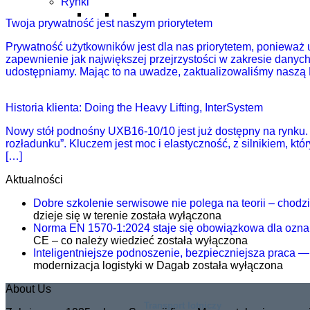
Rynki
Twoja prywatność jest naszym priorytetem
Prywatność użytkowników jest dla nas priorytetem, poniewa
zapewnienie jak największej przejrzystości w zakresie dany
udostępniamy. Mając to na uwadze, zaktualizowaliśmy naszą P
Historia klienta: Doing the Heavy Lifting, InterSystem
Nowy stół podnośny UXB16-10/10 jest już dostępny na rynku. 
rozładunku”. Kluczem jest moc i elastyczność, z silnikiem, k
[…]
Aktualności
Dobre szkolenie serwisowe nie polega na teorii – chodzi o
dzieje się w terenie
została wyłączona
Norma EN 1570-1:2024 staje się obowiązkowa dla ozna
CE – co należy wiedzieć
została wyłączona
Inteligentniejsze podnoszenie, bezpieczniejsza praca —
modernizacja logistyki w Dagab
została wyłączona
About Us
Transport lotniczy