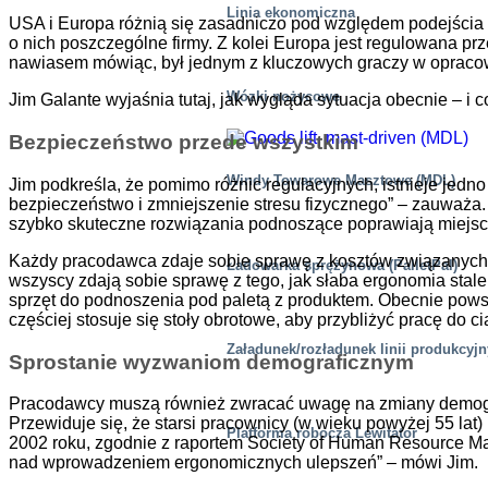
Linia ekonomiczna
USA i Europa różnią się zasadniczo pod względem podejścia
o nich poszczególne firmy. Z kolei Europa jest regulowana
nawiasem mówiąc, był jednym z kluczowych graczy w oprac
Wózki nożycowe
Jim Galante wyjaśnia tutaj, jak wygląda sytuacja obecnie – i
Bezpieczeństwo przede wszystkim
Windy Towarowe Masztowe (MDL)
Jim podkreśla, że pomimo różnic regulacyjnych, istnieje jed
bezpieczeństwo i zmniejszenie stresu fizycznego” – zauważa
szybko skuteczne rozwiązania podnoszące poprawiają miejsce
Każdy pracodawca zdaje sobie sprawę z kosztów związanych 
Ładowarka sprężynowa (PalletPal)
wszyscy zdają sobie sprawę z tego, jak słaba ergonomia stal
sprzęt do podnoszenia pod paletą z produktem. Obecnie powsz
częściej stosuje się stoły obrotowe, aby przybliżyć pracę do cia
Załadunek/rozładunek linii produkcyj
Sprostanie wyzwaniom demograficznym
Pracodawcy muszą również zwracać uwagę na zmiany demografi
Przewiduje się, że starsi pracownicy (w wieku powyżej 55 la
Platforma robocza Lewitator
2002 roku, zgodnie z raportem Society of Human Resource Ma
nad wprowadzeniem ergonomicznych ulepszeń” – mówi Jim.