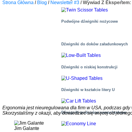
Strona Główna
/
Blog
/
Newsletter #3
/
Wywiad Z Ekspertem:
Podwójne dźwigniki nożycowe
Dźwigniki do doków załadunkowych
Dźwigniki o niskiej konstrukcji
Dźwigniki w kształcie litery U
Ergonomia jest nieuregulowana dla firm w USA, podczas gdy
Dźwigniki podnośne samochodowe
Skorzystaliśmy z okazji, aby dowiedzieć się więcej od jedn
Jim Galante