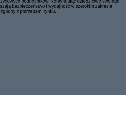
nożycowych podnośników. Kontynuując dziedzictwo swojego
kszają bezpieczeństwo i wydajność w szerokim zakresie
 zgodny z potrzebami rynku.