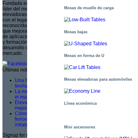
Fundada en 1935 en Suecia, Marco se ha convertido en el
Mesas de muelle de carga
líder del mercado europeo en la creación de plataformas
elevadoras de tijera totalmente personalizadas. Continuando
con el legado de su fundador, Sven Marcusson, Marco es
reconocida por ofrecer soluciones innovadoras y resolutivas
que mejoran la seguridad y la eficiencia en una amplia gama
Mesas bajas
de aplicaciones. La marca está comprometida con la gestión
y formación de una red de distribuidores, asegurando que el
desarrollo de productos se alinee con las necesidades del
mercado.
Mesas en forma de U
Últimas noticias
Mesas elevadoras para automóviles
Una buena formación en servicio no se basa en la
teoría, sino en lo que ocurre sobre el terreno
La norma EN 1570-1:2024 pasa a ser obligatoria para
el marcado CE: lo que necesita saber
Elevación más inteligente, trabajo más seguro: una
Línea económica
mejora logística en Dagab
Cómo las plataformas inteligentes de picking
ferroviario resuelven los principales retos
intralogísticos
Mini ascensores
Signup for newsletter