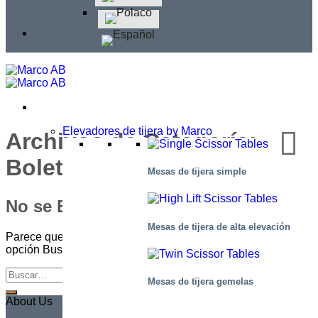
Elevadores de tijera by Marco
Archivos de Categoría:
Boletín nº 11 – 2019
Mesas de tijera simple
No se Encontró
Mesas de tijera de alta elevación
Parece que no podemos encontrar lo que busca. Quizás la
opción Buscar pueda ayudarle.
Mesas de tijera gemelas
About Us