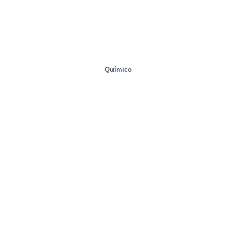
Químico
Salud y medicina