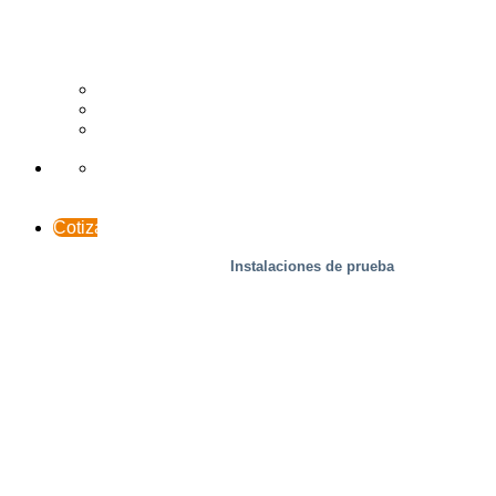
Madera
Casos prácticos
Soporte y contacto
INTERACCESO
Cotización
Instalaciones de prueba