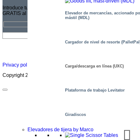
Introduce tu dirección de correo electrónico para suscribirte
GRATIS al Boletín de Marco
Elevador de mercancías, accionado po
mástil (MDL)
Cargador de nivel de resorte (PalletPal
Hoja
Carreras
Acerca
Certificado
Distribuidor
informativa
profesionales
de
Privacy policy
|
Cookies
|
Sales conditions
|
Code of Conduct
Carga/descarga en línea (UXC)
Copyright 2026 ©
Marco – a SIGI brand
Plataforma de trabajo Levitator
Giradiscos
Elevadores de tijera by Marco
Accesorios