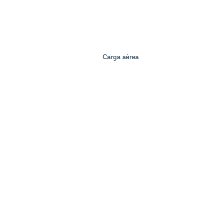
Carga aérea
Centros de distribución/Almacenes