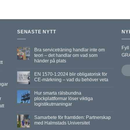
SENASTE NYTT
NY
Fyll
Bra serviceträning handlar inte om
GRA
teori – det handlar om vad som
händer på plats
tt
e
EN 1570-1:2024 blir obligatorisk för
CE-märkning – vad du behöver veta
ngar
Hur smarta rälsbundna
r
plockplattformar löser viktiga
logistikutmaningar
att
Samarbete för framtiden: Partnerskap
med Halmstads Universitet