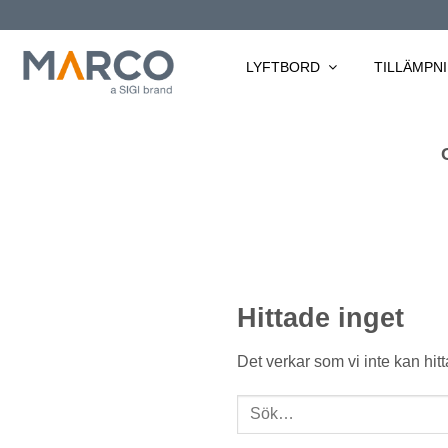
Skip
to
content
LYFTBORD
TILLÄMPN
Hittade inget
Det verkar som vi inte kan hit