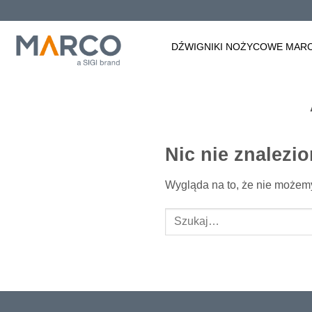
Przewiń
do
zawartości
DŹWIGNIKI NOŻYCOWE MAR
Nic nie znalezi
Wygląda na to, że nie możem