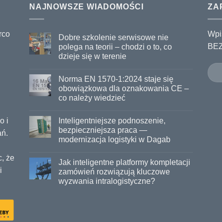
NAJNOWSZE WIADOMOŚCI
ZA
rco
Wpi
Dobre szkolenie serwisowe nie
BEZ
polega na teorii – chodzi o to, co
dzieje się w terenie
Norma EN 1570-1:2024 staje się
obowiązkowa dla oznakowania CE –
co należy wiedzieć
o i
Inteligentniejsze podnoszenie,
bezpieczniejsza praca —
ań.
modernizacja logistyki w Dagab
c, że
Jak inteligentne platformy kompletacji
i
zamówień rozwiązują kluczowe
wyzwania intralogistyczne?