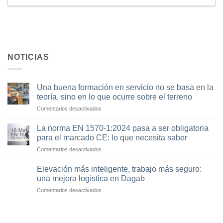
NOTICIAS
Una buena formación en servicio no se basa en la
teoría, sino en lo que ocurre sobre el terreno
en
Comentarios desactivados
Una
buena
La norma EN 1570-1:2024 pasa a ser obligatoria
formación
para el marcado CE: lo que necesita saber
en
en
Comentarios desactivados
servicio
La
no
norma
se
Elevación más inteligente, trabajo más seguro:
EN
basa
una mejora logística en Dagab
1570-
en
en
Comentarios desactivados
1:2024
la
Elevación
pasa
teoría,
más
a
sino
inteligente,
ser
en