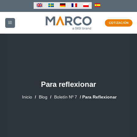
Saltar
al
contenido
COTIZACIÓN
Para reflexionar
Inicio
/
Blog
/
Boletín Nº 7
/
Para Reflexionar