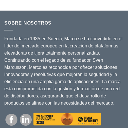
trabajo
obligatoria
lo
más
para
que
seguro:
el
ocurre
una
marcado
sobre
mejora
CE:
el
SOBRE NOSOTROS
logística
lo
terreno
en
que
Dagab
necesita
Fundada en 1935 en Suecia, Marco se ha convertido en el
saber
líder del mercado europeo en la creación de plataformas
elevadoras de tijera totalmente personalizadas.
Continuando con el legado de su fundador, Sven
Marcusson, Marco es reconocida por ofrecer soluciones
innovadoras y resolutivas que mejoran la seguridad y la
eficiencia en una amplia gama de aplicaciones. La marca
está comprometida con la gestión y formación de una red
de distribuidores, asegurando que el desarrollo de
productos se alinee con las necesidades del mercado.