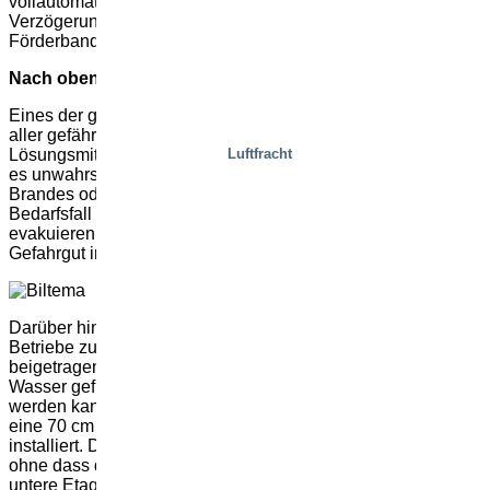
vollautomatischen Lösung können die Fahrer ohne
Verzögerung fünf Paletten auf einmal direkt auf das
Förderband entladen.
Nach oben und Präventivmaßnahmen
Eines der gewünschten Ergebnisse war die Verlagerung
aller gefährlichen Güter wie Spraydosen, brennbare Stoffe,
Luftfracht
Lösungsmittel und Farben in den zweiten Stock. Auch wenn
es unwahrscheinlich ist, würde die Kraft im Falle eines
Brandes oder einer Explosion nach oben gerichtet sein. Im
Bedarfsfall ist es viel einfacher, vom Erdgeschoss aus zu
evakuieren. Mit der neuen automatisierten Lösung ist das
Gefahrgut immer dort, wo es sein soll.
Darüber hinaus haben wir in einem der vielen Biltema-
Betriebe zur Einführung eines weiteren Sicherheitsmerkmals
beigetragen. Neben dem Gebäude befindet sich ein mit
Wasser gefüllter Teich, der im Falle eines Brandes genutzt
werden kann. Um dieses Vorhaben zu erleichtern, haben wir
eine 70 cm hohe Schutzwand um den Aufzug herum
installiert. Dadurch kann die gesamte Etage geflutet werden,
ohne dass die Geräte beschädigt werden und Wasser in die
untere Etage eindringt. Ein hervorragendes Beispiel für eine