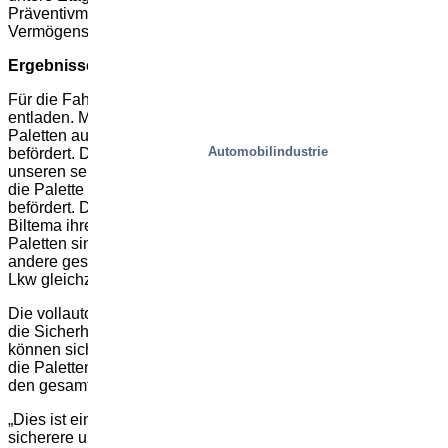
Präventivmaßnahme zum Schutz von Menschen und
Vermögenswerten.
Ergebnisse und Ausblick
Für die Fahrer war es noch nie so einfach, am Förderband zu
entladen. Mit Hilfe einer Zuführvorrichtung (UXB) werden die
Paletten automatisch angehoben und weiter in das System
Automobilindustrie
befördert. Die Paletten werden gescannt und an einen MDL –
unseren selbstentwickelten Lastenaufzug – geschickt, der
die Palette dann zur Zwischenlagerung in den zweiten Stock
befördert. Das ist der Punkt, an dem die Mitarbeiter von
Biltema ihre Verantwortung übernehmen und die für die
Paletten sinnvollen Maßnahmen durchführen können. Alles
andere geschieht vollautomatisch, und selbst wenn mehrere
Lkw gleichzeitig eintreffen, ist es möglich, sofort zu entladen.
Die vollautomatische Lösung spart Zeit und Geld und erhöht
die Sicherheit in allen Bereichen. Die Mitarbeiter von Biltema
können sich um andere Dinge kümmern, während die Fahrer
die Paletten be- und entladen. Das System selbst wickelt
den gesamten Ablauf ab.
„Dies ist ein großartiges Beispiel für die Investition in
sicherere und logistisch intelligente Lösungen, die mehrere