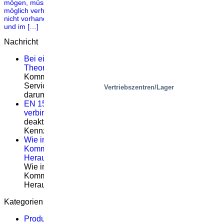
mögen, müssen immer so weit wie menschlich und logistisch
möglich verhindert werden. Die Fehlerquote ist oft gering bis gar
nicht vorhanden. In Arbeitsumgebungen mit schweren Maschinen
und im […]
Nachricht
Bei einer guten Serviceschulung geht es nicht um
Theorie, sondern darum, was vor Ort passiert
Kommentare deaktiviert
für Bei einer guten
Serviceschulung geht es nicht um Theorie, sondern
Vertriebszentren/Lager
darum, was vor Ort passiert
EN 1570-1:2024 wird für die CE-Kennzeichnung
verbindlich – Was Sie wissen müssen
Kommentare
deaktiviert
für EN 1570-1:2024 wird für die CE-
Kennzeichnung verbindlich – Was Sie wissen müssen
Wie intelligente schienengebundene
Kommissionierplattformen zentrale logistische
Herausforderungen lösen
Kommentare deaktiviert
für
Wie intelligente schienengebundene
Kommissionierplattformen zentrale logistische
Herausforderungen lösen
Kategorien
Produkte
(19)