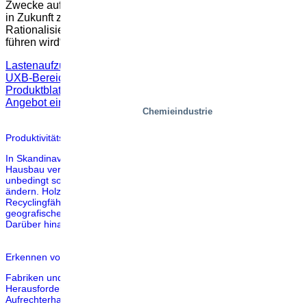
Zwecke auf einmal erfüllen. Ich hoffe, dass diese Erfahrung
in Zukunft zu vielen weiteren Möglichkeiten der
Rationalisierung und Optimierung der Bestandsverwaltung
führen wird“, so Erik abschließend.
Lastenaufzug, mastgesteuerter MDL
UXB-Bereich
Produktblatt UXB
Angebot einholen
Chemieindustrie
Produktivitätssteigerung bei Eksjöhus mit neuem Hubtisch
In Skandinavien und Nordeuropa wird Holz schon sehr lange zum
Hausbau verwendet. In anderen Teilen Europas ist es nicht
unbedingt so üblich. Es kann jedoch sein, dass sich die Dinge
ändern. Holz wird aufgrund seiner Kreislaufwirtschaft,
Recyclingfähigkeit und des „grünen Denkens“ in immer mehr
geografischen Gebieten schnell zu einer attraktiven Ressource.
Darüber hinaus wächst die […]
Erkennen von Möglichkeiten für mehr Sicherheit bei Lindab Steel
Fabriken und Produktionslinien stehen seit jeher vor
Herausforderungen, wenn es um den Schutz der Arbeiter und die
Aufrechterhaltung des Betriebs geht. Unfälle, so selten sie auch sein