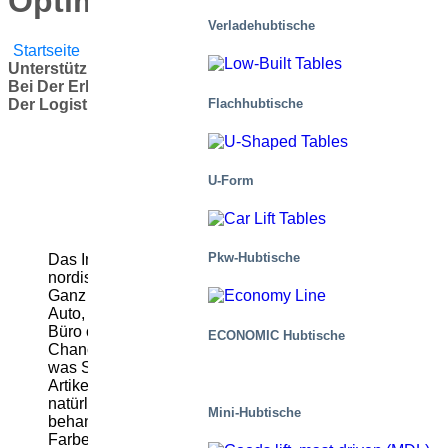
Optimierung der Logistik
Verladehubtische
Startseite
/
Blog
/
Produkte
,
Anwendungen
/
Unterstützung Des Einzelhandelsunternehmens Biltema
Bei Der Erhöhung Der Sicherheit Und Der Optimierung
Flachhubtische
Der Logistik
U-Form
Pkw-Hubtische
Das Inventar von Biltema beeindruckt die
nordischen Einkäufer schon seit vielen Jahren.
Ganz gleich, ob Sie für Ihr Haus, Ihren Garten, Ihr
Auto, Ihr Motorrad, Ihren Campingausflug, Ihr
Büro oder Ihren Wohnwagen einkaufen, die
ECONOMIC Hubtische
Chancen stehen gut, dass Sie bei Biltema finden,
was Sie suchen. Bei mehreren hunderttausend
Artikeln, die sie auf Lager haben, ist es nur
natürlich, dass einige davon mit Sorgfalt
Mini-Hubtische
behandelt werden müssen. Gegenstände wie
Farben, Lösungsmittel, Druckbehälter,