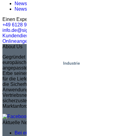
Newsletter #8 – 2021
(1)
Newsletter #11 – 2022
(3)
Einen Experten fragen
+49 6128 95220
info.de@sigi.com
Kundendienst
Onlineangebot
About Us
Gegründet im Jahr 1935 in Schweden, ist Marco zum
europäischen Marktführer in der Erstellung von vollständig
Industrie
angepassten Scherenhubtischen geworden. Marco, das das
Erbe seines Gründers Sven Marcusson fortsetzt, ist bekannt
für die Lieferung innovativer, problemlösender Lösungen, die
die Sicherheit und Effizienz in einer breiten Palette von
Anwendungen erhöhen. Die Marke verpflichtet sich, ein
Vertriebsnetzwerk zu verwalten und zu schulen, um
sicherzustellen, dass die Produktentwicklung den
Marktanforderungen entspricht.
Aktuelle News
Bei einer guten Serviceschulung geht es nicht um