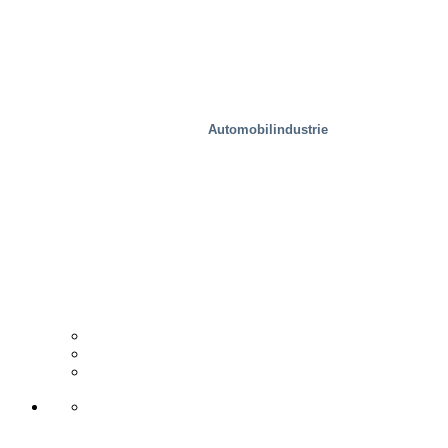
Automobilindustrie
Holzindustrie
Vertriebspartner
Fallstudie
Support & Kontakt