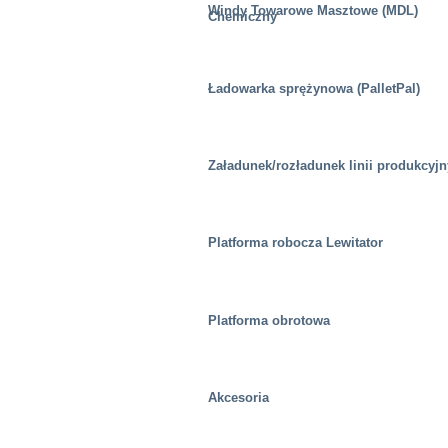
Windy Towarowe Masztowe (MDL)
Chemiczny
Ładowarka sprężynowa (PalletPal)
Załadunek/rozładunek linii produkcyj
Platforma robocza Lewitator
Platforma obrotowa
Akcesoria