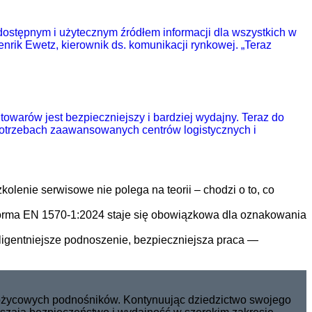
 dostępnym i użytecznym źródłem informacji dla wszystkich w
rik Ewetz, kierownik ds. komunikacji rynkowej. „Teraz
warów jest bezpieczniejszy i bardziej wydajny. Teraz do
potrzebach zaawansowanych centrów logistycznych i
kolenie serwisowe nie polega na teorii – chodzi o to, co
rma EN 1570-1:2024 staje się obowiązkowa dla oznakowania
eligentniejsze podnoszenie, bezpieczniejsza praca —
nożycowych podnośników. Kontynuując dziedzictwo swojego