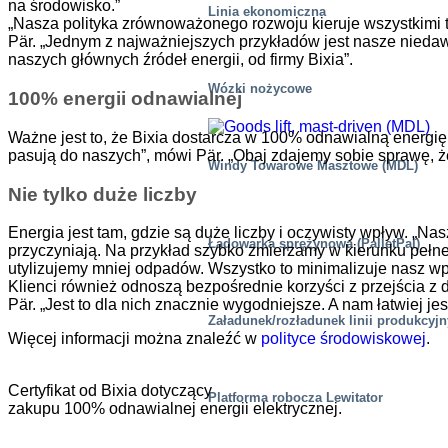
na środowisko.”
Linia ekonomiczna
„Nasza polityka zrównoważonego rozwoju kieruje wszystkimi ty
Pär. „Jednym z najważniejszych przykładów jest nasze nieda
naszych głównych źródeł energii, od firmy Bixia”.
Wózki nożycowe
100% energii odnawialnej
Ważne jest to, że Bixia dostarcza w 100% odnawialną energi
pasują do naszych”, mówi Pär. „Obaj zdajemy sobie sprawę, że
Windy Towarowe Masztowe (MDL)
Nie tylko duże liczby
Energia jest tam, gdzie są duże liczby i oczywisty wpływ. „Na
Ładowarka sprężynowa (PalletPal)
przyczyniają. Na przykład szybko zmierzamy w kierunku pełne
utylizujemy mniej odpadów. Wszystko to minimalizuje nasz w
Klienci również odnoszą bezpośrednie korzyści z przejścia z 
Pär. „Jest to dla nich znacznie wygodniejsze. A nam łatwiej je
Załadunek/rozładunek linii produkcyj
Więcej informacji można znaleźć w
polityce środowiskowej
.
Certyfikat od Bixia dotyczący
Platforma robocza Lewitator
zakupu 100% odnawialnej energii elektrycznej.