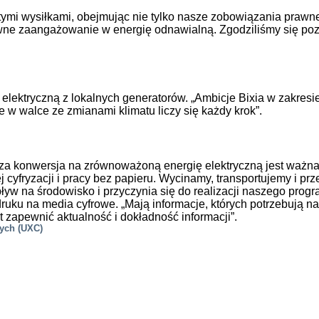
mi wysiłkami, obejmując nie tylko nasze zobowiązania prawne i
wne zaangażowanie w energię odnawialną. Zgodziliśmy się pozys
ę elektryczną z lokalnych generatorów. „Ambicje Bixia w zak
 w walce ze zmianami klimatu liczy się każdy krok”.
sza konwersja na zrównoważoną energię elektryczną jest ważna”,
j cyfryzacji i pracy bez papieru. Wycinamy, transportujemy i 
pływ na środowisko i przyczynia się do realizacji naszego pr
druku na media cyfrowe. „Mają informacje, których potrzebują n
st zapewnić aktualność i dokładność informacji”.
nych (UXC)