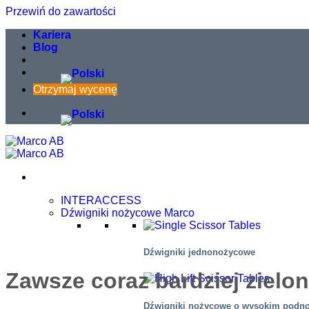
Przewiń do zawartości
Kariera
Blog
Otrzymaj wycenę
INTERACCESS
Dźwigniki nożycowe Marco
Dźwigniki jednonożycowe
Zawsze coraz bardziej zielo
Dźwigniki nożycowe o wysokim podn