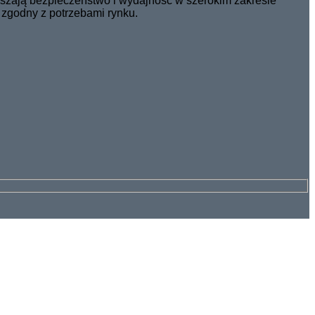
kszają bezpieczeństwo i wydajność w szerokim zakresie
 zgodny z potrzebami rynku.