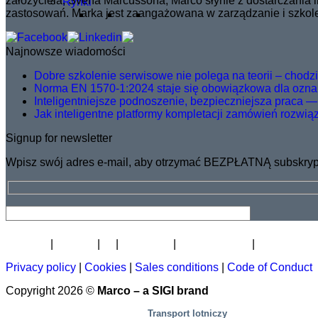
założyciela, Svena Marcussona, Marco słynie z dostarczania
Rynki
zastosowań. Marka jest zaangażowana w zarządzanie i szkolen
Najnowsze wiadomości
Dobre szkolenie serwisowe nie polega na teorii – chodzi o
Norma EN 1570-1:2024 staje się obowiązkowa dla ozna
Inteligentniejsze podnoszenie, bezpieczniejsza praca —
Jak inteligentne platformy kompletacji zamówień rozwią
Signup for newsletter
Wpisz swój adres e-mail, aby otrzymać BEZPŁATNĄ subskrypc
Biuletyn
Kariera
O
Certyfikat
Dystrybutorzy
Akademia p
Privacy policy
|
Cookies
|
Sales conditions
|
Code of Conduct
Copyright 2026 ©
Marco – a SIGI brand
Transport lotniczy