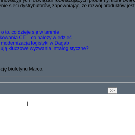
 innowacyjnych rozwiązań rozwiązujących problemy, które zwię
ie sieci dystrybutorów, zapewniając, że rozwój produktów jest
 to, co dzieje się w terenie
kowania CE – co należy wiedzieć
 modernizacja logistyki w Dagab
zują kluczowe wyzwania intralogistyczne?
ję biuletynu Marco.
odnoszenia
Blog