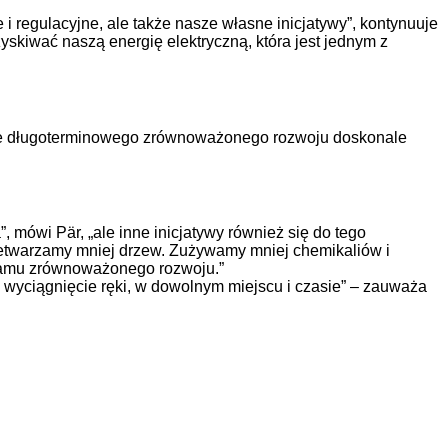
 regulacyjne, ale także nasze własne inicjatywy”, kontynuuje
kiwać naszą energię elektryczną, która jest jednym z
resie długoterminowego zrównoważonego rozwoju doskonale
 mówi Pär, „ale inne inicjatywy również się do tego
przetwarzamy mniej drzew. Zużywamy mniej chemikaliów i
ogramu zrównoważonego rozwoju.”
a wyciągnięcie ręki, w dowolnym miejscu i czasie” – zauważa