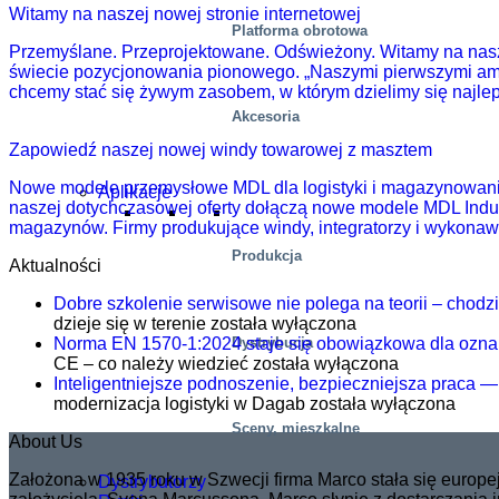
Witamy na naszej nowej stronie internetowej
Platforma obrotowa
Przemyślane. Przeprojektowane. Odświeżony. Witamy na naszej 
świecie pozycjonowania pionowego. „Naszymi pierwszymi ambic
chcemy stać się żywym zasobem, w którym dzielimy się najl
Akcesoria
Zapowiedź naszej nowej windy towarowej z masztem
Nowe modele przemysłowe MDL dla logistyki i magazynowania 
Aplikacje
naszej dotychczasowej oferty dołączą nowe modele MDL Indus
magazynów. Firmy produkujące windy, integratorzy i wykonaw
Produkcja
Aktualności
Dobre szkolenie serwisowe nie polega na teorii – chodzi o
dzieje się w terenie
została wyłączona
Dystrybucja
Norma EN 1570-1:2024 staje się obowiązkowa dla ozna
CE – co należy wiedzieć
została wyłączona
Inteligentniejsze podnoszenie, bezpieczniejsza praca —
modernizacja logistyki w Dagab
została wyłączona
Sceny, mieszkalne
About Us
Założona w 1935 roku w Szwecji firma Marco stała się euro
Dystrybutorzy