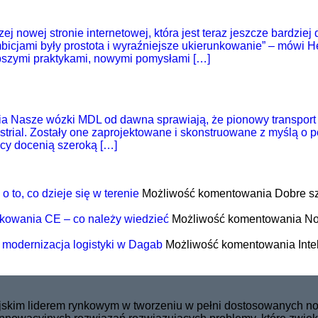
nowej stronie internetowej, która jest teraz jeszcze bardziej
jami były prostota i wyraźniejsze ukierunkowanie” – mówi Hen
epszymi praktykami, nowymi pomysłami […]
Nasze wózki MDL od dawna sprawiają, że pionowy transport to
trial. Zostały one zaprojektowane i skonstruowane z myślą o 
cy docenią szeroką […]
 to, co dzieje się w terenie
Możliwość komentowania
Dobre sz
kowania CE – co należy wiedzieć
Możliwość komentowania
No
 modernizacja logistyki w Dagab
Możliwość komentowania
Int
pejskim liderem rynkowym w tworzeniu w pełni dostosowanych 