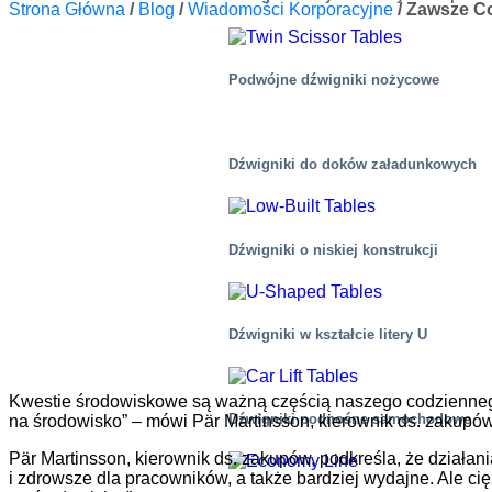
Strona Główna
/
Blog
/
Wiadomości Korporacyjne
/
Zawsze Co
Podwójne dźwigniki nożycowe
Dźwigniki do doków załadunkowych
Dźwigniki o niskiej konstrukcji
Dźwigniki w kształcie litery U
Kwestie środowiskowe są ważną częścią naszego codziennego
Dźwigniki podnośne samochodowe
na środowisko” – mówi Pär Martinsson, kierownik ds. zakupó
Pär Martinsson, kierownik ds. zakupów, podkreśla, że działa
i zdrowsze dla pracowników, a także bardziej wydajne. Ale ci